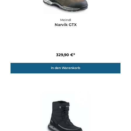
Meindl
Montafon GTX
237,92 €*
279,90 €*
In den Warenkorb