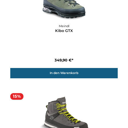
Meindl
Garmisch Lady II GTX
339,90 €*
Details