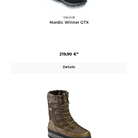
Meindl
Narvik GTX
329,90 €*
In den Warenkorb