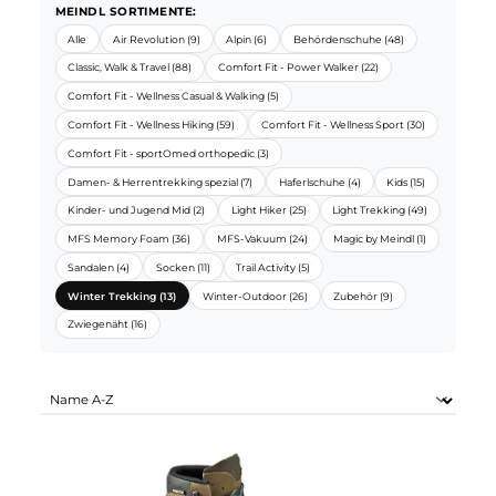
MEINDL SORTIMENTE:
Alle
Air Revolution (9)
Alpin (6)
Behördenschuhe (48)
Classic, Walk & Travel (88)
Comfort Fit - Power Walker (22)
Comfort Fit - Wellness Casual & Walking (5)
Comfort Fit - Wellness Hiking (59)
Comfort Fit - Wellness Sport (30)
Comfort Fit - sportOmed orthopedic (3)
Damen- & Herrentrekking spezial (7)
Haferlschuhe (4)
Kids (15)
Kinder- und Jugend Mid (2)
Light Hiker (25)
Light Trekking (49)
MFS Memory Foam (36)
MFS-Vakuum (24)
Magic by Meindl (1)
Sandalen (4)
Socken (11)
Trail Activity (5)
Winter Trekking (13)
Winter-Outdoor (26)
Zubehör (9)
Zwiegenäht (16)