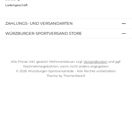
In den Warenkorb
Meindl, Lukas Meindl Straße 5–9, 83417 Kirchanschöring,
Deutschland, shoes@meindl.de, https://meindl.de/, Telefon:
+49 (0) 8685 7709-0
Familienbetrieb seit über 300 Jahren
Bekannt für höchste Qualität, kombiniert aus Tradition un
Innovation
Fast alle Schuhe sind "Made in Germany"