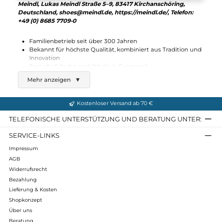
Meindl
Sölden Lady
149,90 €*