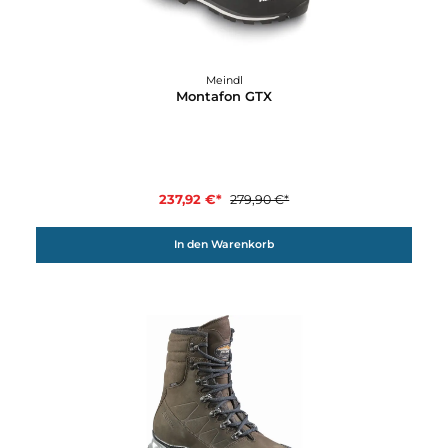
Meindl
Kibo GTX
349,90 €*
In den Warenkorb
15%