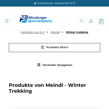
Kostenloser Versand ab 70 €
Zum Hauptinhalt springen
Hersteller von A-Z
Meindl
Winter trekking
Produkte filtern
Hersteller Navigation
Produkte von Meindl - Winter
Trekking