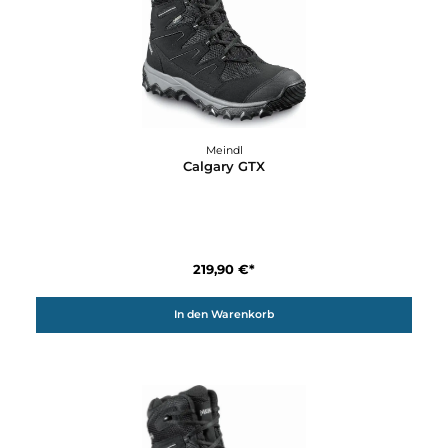
Details
Meindl
Calgary GTX
219,90 €*