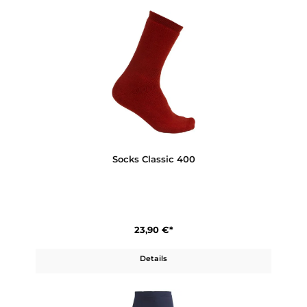
Thermo Police Trek Lady GTX
210,00 €*
Details