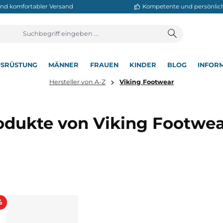
neller und komfortabler Versand
Kompetente
T
AUSRÜSTUNG
MÄNNER
FRAUEN
KINDER
BL
▾
▾
▾
▾
▾
Hersteller von A-Z
Viking Footwear
Produkte von Viking Fo