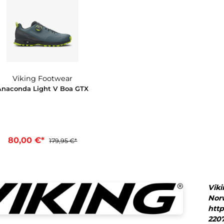
56%
Viking Footwear
Anaconda Light V Boa GTX
80,00 €*
179,95 €*
In den Warenkorb