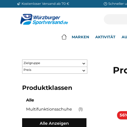
Kostenloser Versand ab 70 €
Sch
m Hauptinhalt springen
Zur Suche springen
Zur Hauptnavigation springen
MARKEN
AKTIVITÄ
▾
Zielgruppe
Preis
Produktklassen
Alle
Multifunktionsschuhe
(1)