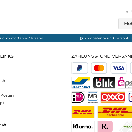
neller und komfortabler Versand
Kompetente
VICE-LINKS
ZAHLUNGS- U
ressum
B
PayPal
Kredit- 
rrufsrecht
ahlung
Bancontact
BLIK