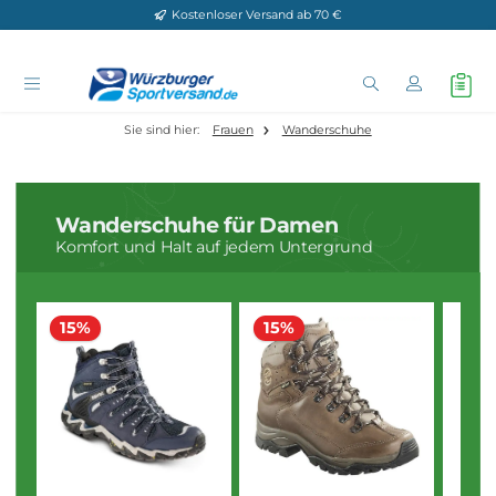
Kostenloser Versand ab 70 €
Zum Hauptinhalt springen
Sie sind hier:
Frauen
Wanderschuhe
Wanderschuhe für Damen
Komfort und Halt auf jedem Untergrund
15%
15%