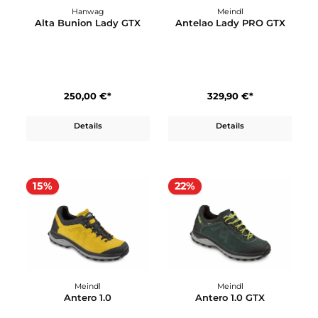
219,99 €*
254,92 €*
299,90 €*
Details
In den Warenkorb
Hanwag
Meindl
Alta Bunion Lady GTX
Antelao Lady PRO GTX