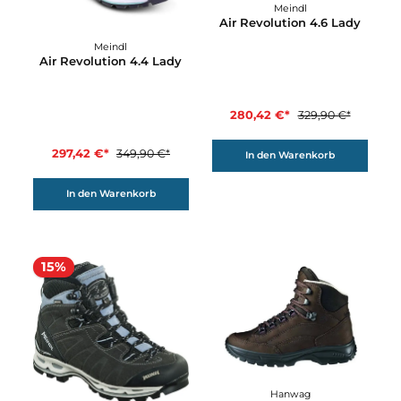
246,42 €*
254,92 €*
289,90 €*
299,90 €*
In den Warenkorb
In den Warenkorb
15%
15%
Meindl
Air Revolution 4.6 Lad
Meindl
Air Revolution 4.4 Lady
280,42 €*
329,90 €*