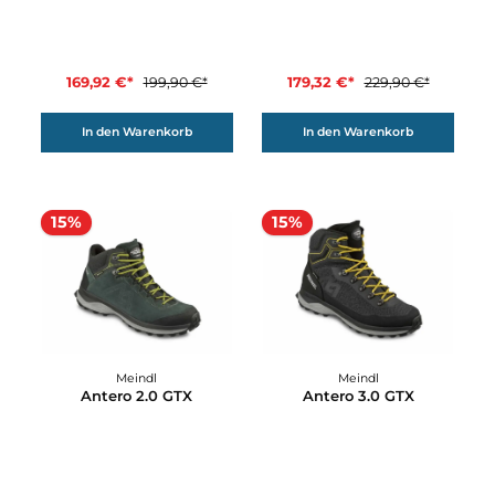
250,00 €*
329,90 €*
Details
Details
15%
22%
Meindl
Meindl
Antero 1.0
Antero 1.0 GTX