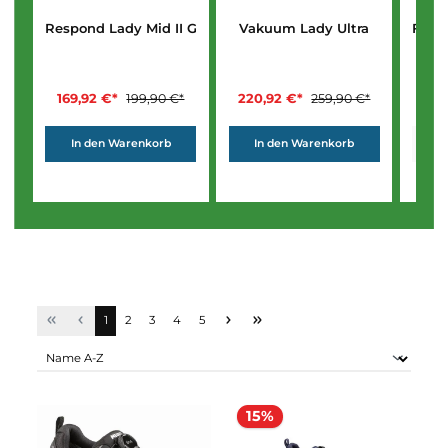
Respond Lady Mid II GTX
Vakuum Lady Ultra
169,92 €*
220,92 €*
199,90 €*
259,90 €*
In den Warenkorb
In den Warenkorb
Seite
Seite
Seite
Seite
Seite
1
2
3
4
5