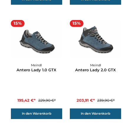
203,91 €*
212,42 €*
239,90 €*
249,90 €*
In den Warenkorb
In den Warenkorb
15%
15%
Meindl
Meindl
Antero 3.5 GTX
Antero Lady 1.0