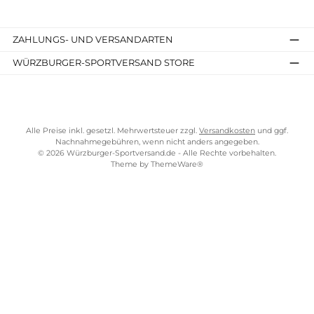
Optimale Dämpfung:
Mit einer effektiven Dämpfung in der
Sohle bieten unsere Wanderschuhe Ihnen Komfort und Schut
vor Erschütterungen, selbst auf langen Strecken.
Wetterfest und atmungsaktiv:
Unsere Wanderschuhe sind mi
wasserfesten Materialien ausgestattet, die Ihre Füße trocken
halten, während sie gleichzeitig atmungsaktiv sind und
Feuchtigkeit ableiten.
Gute Traktion:
Die spezielle Sohlenkonstruktion unserer
Wanderschuhe sorgt für eine hervorragende Traktion auf
verschiedenen Geländearten, damit Sie sich auch auf
rutschigem Untergrund sicher fortbewegen können.
Bereit für Ihr nächstes Abenteuer? Entdecken Sie jetzt unser
Auswahl an hochwertigen Wanderschuhen und machen Sie
sich bereit für unvergessliche Erlebnisse in der Natur!