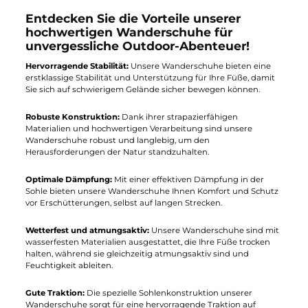
195,42 €*
203,91 €*
229,90 €*
239,90 €*
In den Warenkorb
In den Warenkorb
15%
15%
Meindl
Meindl
Antero Lady 3.0 GTX
Antero Lady 3.5 GTX