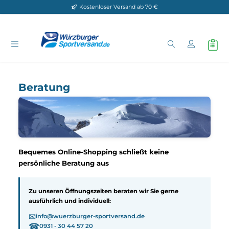
Kostenloser Versand ab 70 €
Zum Hauptinhalt springen
Beratung
Bequemes Online-Shopping schließt keine
persönliche Beratung aus
Zu unseren Öffnungszeiten beraten wir Sie gerne
ausführlich und individuell: