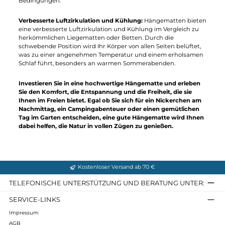
und Ihre freie Zeit im Freien zu genießen.
Einfache Einrichtung und Nutzung:
Hochwertige
Hängematten lassen sich schnell und einfach aufhängen und
bieten eine stabile und sichere Liegefläche. Mit den richtigen
Befestigungssystemen können Sie Ihre Hängematte zwischen
Bäumen, Pfosten, Felsen oder speziellen
Hängemattengestellen sicher befestigen und in kürzester Zei
eine gemütliche Ruheoase schaffen.
Robuste Konstruktion und Materialien:
Gute Hängematten
werden aus hochwertigen und langlebigen Materialien
hergestellt, die den Anforderungen des Outdoor-Lebens
standhalten. Strapazierfähiges Nylon oder Baumwolle,
verstärkte Nähte und solide Aufhängungssysteme
gewährleisten eine lange Lebensdauer und Zuverlässigkeit,
selbst bei häufigem Gebrauch und unter anspruchsvollen
Bedingungen.
Verbesserte Luftzirkulation und Kühlung:
Hängematten biet
eine verbesserte Luftzirkulation und Kühlung im Vergleich zu
herkömmlichen Liegematten oder Betten. Durch die