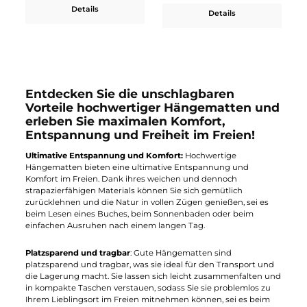
Exped
Exped
Travel Hammock Mesh
Travel Hammock Wide
Kit
Kit
120,00 €*
140,00 €*
Details
Details
Entdecken Sie die unschlagbaren
Vorteile hochwertiger Hängematten un
erleben Sie maximalen Komfort,