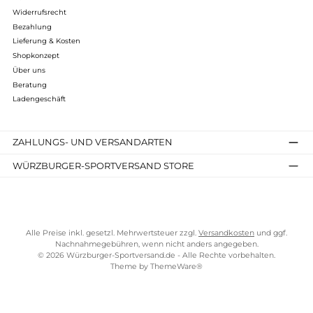
schwebende Position wird Ihr Körper von allen Seiten belüftet,
was zu einer angenehmen Temperatur und einem erholsame
Schlaf führt, besonders an warmen Sommerabenden.
Investieren Sie in eine hochwertige Hängematte und erleben
Sie den Komfort, die Entspannung und die Freiheit, die sie
Ihnen im Freien bietet. Egal ob Sie sich für ein Nickerchen am
Nachmittag, ein Campingabenteuer oder einen gemütlichen
Tag im Garten entscheiden, eine gute Hängematte wird Ihne
dabei helfen, die Natur in vollen Zügen zu genießen.
Kostenloser Versand ab 70 €
TELEFONISCHE UNTERSTÜTZUNG UND BERATUNG UNTER
SERVICE-LINKS
Impressum
AGB
Widerrufsrecht
Bezahlung