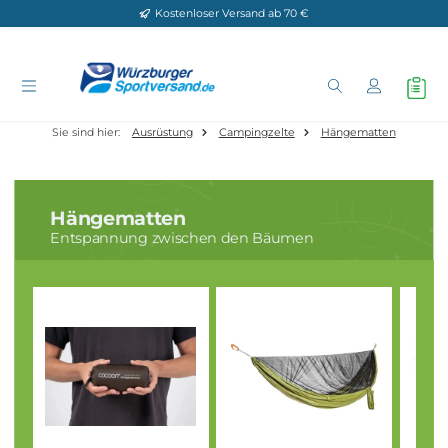
Kostenloser Versand ab 70 €
Zum Hauptinhalt springen
Sie sind hier:
Ausrüstung
Campingzelte
Hängematten
Hängematten
Entspannung zwischen den Bäumen