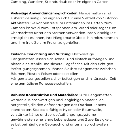
Entspannung und Freiheit im Freien!
Ultimative Entspannung und Komfort:
Hochwertige
Hängematten bieten eine ultimative Entspannung und
Komfort im Freien. Dank ihres weichen und dennoch
strapazierfähigen Materials können Sie sich gemütlich
zurücklehnen und die Natur in vollen Zügen genießen, sei es
beim Lesen eines Buches, beim Sonnenbaden oder beim
einfachen Ausruhen nach einem langen Tag.
Platzsparend und tragbar
: Gute Hängematten sind
platzsparend und tragbar, was sie ideal für den Transport und
die Lagerung macht. Sie lassen sich leicht zusammenfalten u
in kompakte Taschen verstauen, sodass Sie sie problemlos zu
Ihrem Lieblingsort im Freien mitnehmen können, sei es beim
Camping, Wandern, Strandurlaub oder im eigenen Garten.
Vielseitige Anwendungsmöglichkeiten:
Hängematten sind
äußerst vielseitig und eignen sich für eine Vielzahl von Outdoo
Aktivitäten. Sie können sie zum Entspannen im Garten, zum
Campen im Wald, zum Entspannen am Strand oder sogar zu
Übernachten unter den Sternen verwenden. Ihre Vielseitigkeit
ermöglicht es Ihnen, Ihre Hängematte überallhin mitzunehme