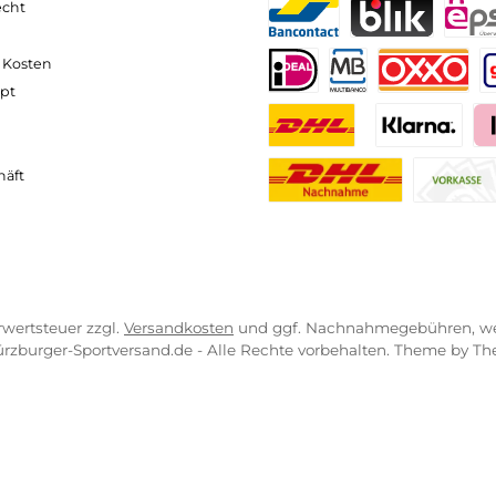
neller und komfortabler Versand
Kompetente
VICE-LINKS
ZAHLUNGS- U
ressum
B
PayPal
Kredit- 
rrufsrecht
ahlung
Bancontact
BLIK
erung & Kosten
pkonzept
iDEAL
Multiban
O
r uns
atung
Benutzerdefinierte
Kla
engeschäft
Nachnahme