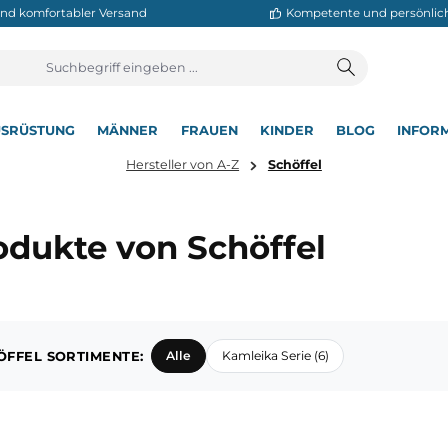
neller und komfortabler Versand
Kompetente
T
AUSRÜSTUNG
MÄNNER
FRAUEN
KINDER
BL
▾
▾
▾
▾
▾
Hersteller von A-Z
Schöffel
Produkte von Schöffel
SCHÖFFEL SORTIMENTE:
Alle
Kamleika Serie (6)