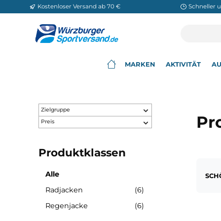
Kostenloser Versand ab 70 €
Sch
m Hauptinhalt springen
Zur Suche springen
Zur Hauptnavigation springen
MARKEN
AKTIVITÄ
▾
Zielgruppe
Preis
Produktklassen
Alle
Radjacken
(6)