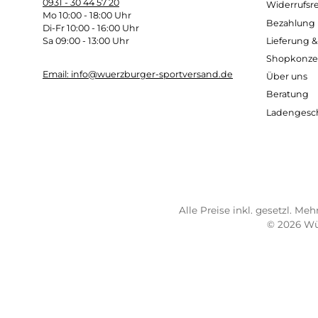
Kostenloser Versand ab 70 €
Sch
TELEFONISCHE UNTERSTÜTZUNG
SER
UND BERATUNG UNTER:
Imp
AG
0931 - 30 44 57 20
Wide
Mo 10:00 - 18:00 Uhr
Bez
Di-Fr 10:00 - 16:00 Uhr
Lief
Sa 09:00 - 13:00 Uhr
Sho
Email: info@wuerzburger-sportversand.de
Übe
Ber
Lad