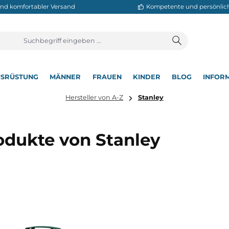
neller und komfortabler Versand
Kompetente
T
AUSRÜSTUNG
MÄNNER
FRAUEN
KINDER
BL
▾
▾
▾
▾
▾
Hersteller von A-Z
Stanley
Produkte von Stanley