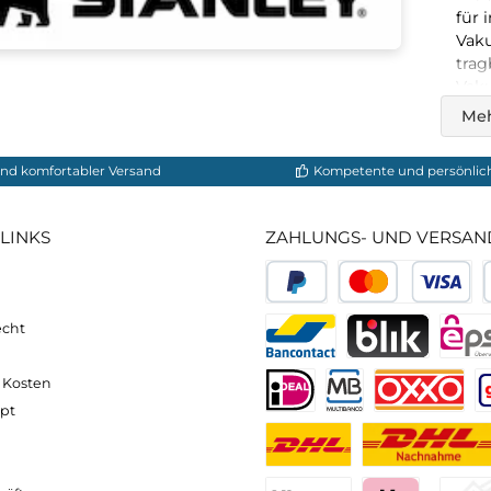
In den Warenkorb
neller und komfortabler Versand
Kompetente
VICE-LINKS
ZAHLUNGS- U
ressum
B
PayPal
Kredit- 
rrufsrecht