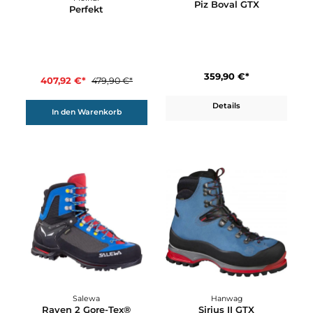
Omega GTX
Hanwag
Omega
550,00 €*
550,00 €*
Details
Details
15%