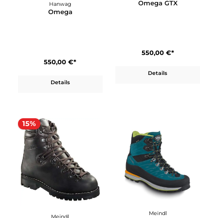
Makra Trek SF Extra GTX
Mountain Trainer Lite
Mid GTX
310,00 €*
200,00 €*
Details
Details
Hanwag