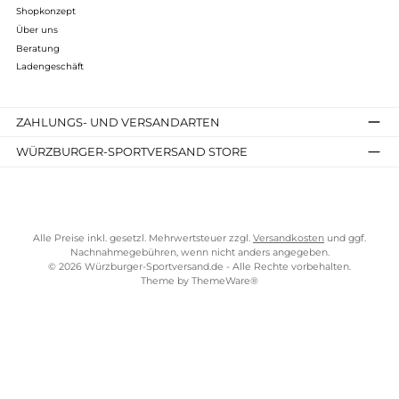
Steigeisenfeste Bergschuhe für Herren
bei Würzburger Sportversand
Steigeisenfeste Bergschuhe sind
unverzichtbar für
anspruchsvolle Bergtouren und alpine Expeditionen
. Bei
Würzburger Sportversand bieten wir eine
Auswahl an
hochwertigen Bergschuhen
, die speziell für den Einsatz mit
Steigeisen konzipiert sind.
Steigeisen und ihre Verwendung
Steigeisen sind metallene Vorrichtungen, die unter
Bergschu
geschnallt
werden, um in
eisigem oder steilem Gelände
sicheren Halt zu gewährleisten. Sie sind
besonders wichtig für
Klettertouren in Gletscherregionen
und auf
vereisten Pfaden
.
Steigeisenfeste Bergschuhe sind
daher robust und steif
, um
die
sichere Befestigung
der
Steigeisen zu gewährleisten und
maximale Stabilität zu
bieten.
Unsere steigeisenfesten Bergschuhe kombinieren
Strapazierfähigkeit mit Komfort und sorgen dafür, dass Sie in
extremen Bedingungen sicher unterwegs sind. Vertrauen Sie
auf Würzburger Sportversand für Ihre nächste alpine