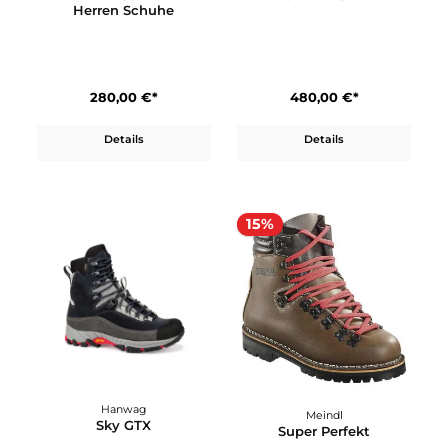
Meindl
Meindl
Piz Boval GTX
Perfekt
359,90 €*
407,92 €*
479,90 €*
Details
In den Warenkorb