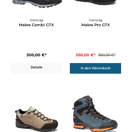
331,42 €*
389,90 €*
389,90 €*
Details
In den Warenkorb
26%
Hanwag
Hanwag
Makra Combi GTX
Makra Pro GTX