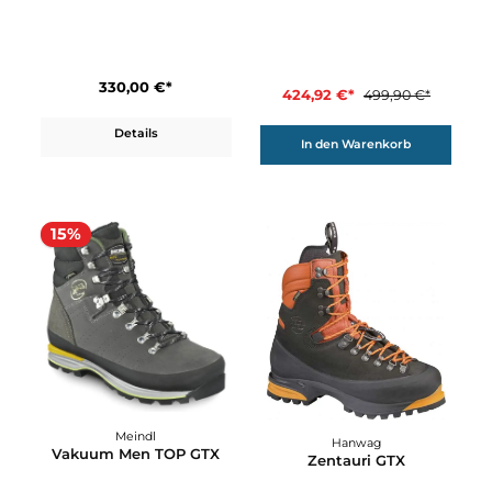
Salewa
Hanwag
Raven 2 Gore-Tex®
Sirius II GTX
Herren Schuhe
280,00 €*
480,00 €*
Details
Details
15%