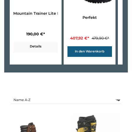
Mountain Trainer Lite Mid GTX
Perfekt
190,00 €*
407,92 €*
479,90 €*
Details
In den Warenkorb