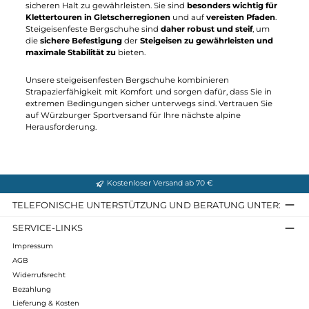
Meindl
Hanwag
Vakuum Men TOP GTX
Zentauri GTX
297,42 €*
349,90 €*
600,00 €*
In den Warenkorb
Details