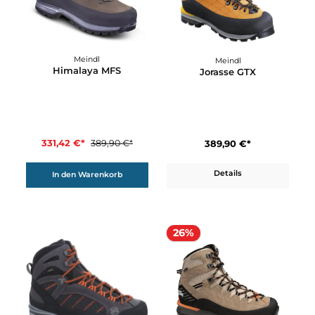
Details
In den Warenkorb
15%
Meindl
Meindl
Himalaya MFS
Jorasse GTX