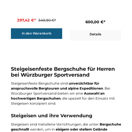
Hanwag
Meindl
Sky GTX
Super Perfekt
330,00 €*
424,92 €*
499,90 €*
Details
In den Warenkorb
15%