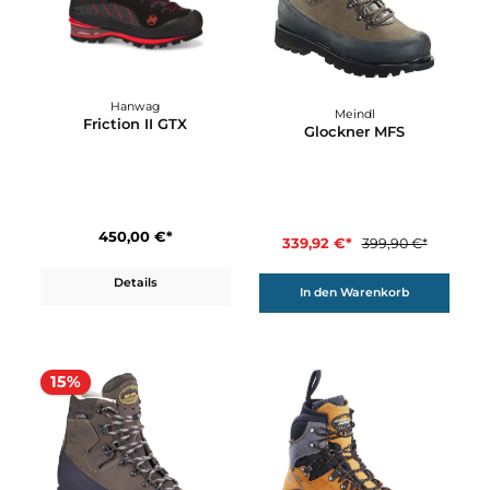
Details
15%
Hanwag
Meindl
Friction II GTX
Glockner MFS
450,00 €*
339,92 €*
399,90 €*