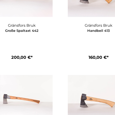
Gränsfors Bruk
Grä
Große Spaltaxt 442
Ha
200,00 €*
1