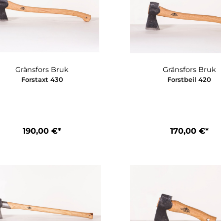
Gränsfors Bruk
Grä
Forstaxt 430
Fo
190,00 €*
1