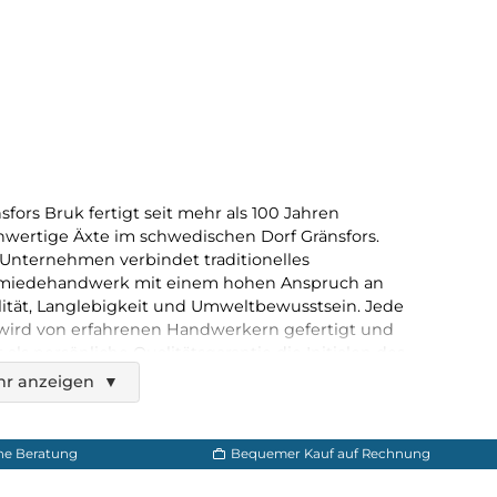
nsfors Bruk
arksbeil 415
60,00 €*