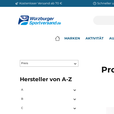
Kostenloser Versand ab 70 €
Sch
m Hauptinhalt springen
Zur Suche springen
Zur Hauptnavigation springen
MARKEN
AKTIVITÄ
▾
Preis
Hersteller von A-Z
A
B