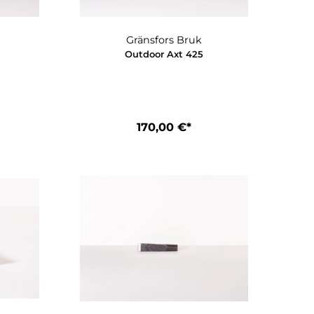
nsfors Bruk
Gränsfors Bruk
ni-Beil 410
Outdoor Axt 425
50,00 €*
170,00 €*