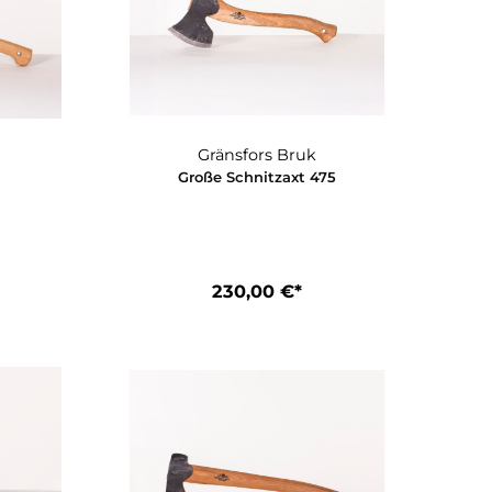
nsfors Bruk
Gränsfors Bruk
rstbeil 420
Große Schnitzaxt 475
70,00 €*
230,00 €*