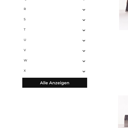
O
P
Q
R
S
T
U
V
W
X
Alle Anzeigen