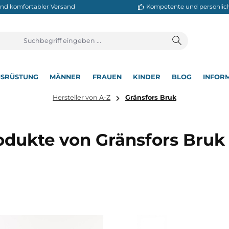
neller und komfortabler Versand
Kompetente
T
AUSRÜSTUNG
MÄNNER
FRAUEN
KINDER
BL
▾
▾
▾
▾
▾
Hersteller von A-Z
Gränsfors Bruk
Produkte von Gränsfors