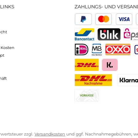
neller und komfortabler Versand
Kompetente
VICE-LINKS
ZAHLUNGS- U
ressum
B