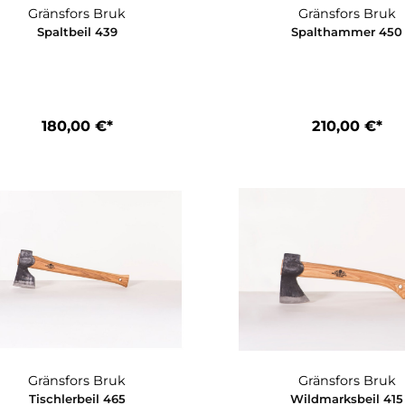
Gränsfors Bruk
Grä
Spaltbeil 439
Spal
180,00 €*
2