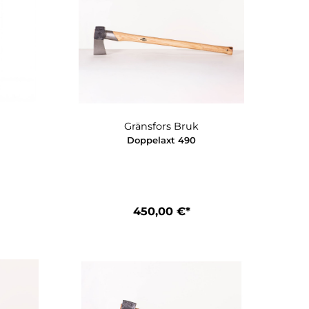
nsfors Bruk
Gränsfors Bruk
legeset 4038
Doppelaxt 490
71,00 €*
450,00 €*