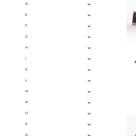
C
D
E
F
G
H
I
K
L
M
N