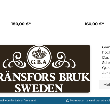
Gränsfors Bruk
Grä
Tischlerbeil 465
Wildm
180,00 €*
1