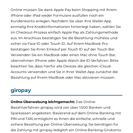
TAN-Daten in einem verschlossenen Brief übermittelt. Sie
geben Ihre PIN und TAN nicht bekannt, Ihre Daten werden
verschlüsselt an Ihr Kreditinstitut übermittelt. Die Sicherheit
des Datentransfers und insbesondere die Verschlüsselung un
Sicherheit der PIN- und TAN-Daten wird vom TÜV Saarland
überprüft, der der SOFORT GmbH auch das Gütesiegel
Geprüfter Datenschutz ausgestellt hat.
Apple Pay
Mit Apple Pay in Apps und auf Webseiten bezahlen
Mit Apple Pay kaufen Sie in unserem Webshop besonders
schnell und einfach ein, denn Sie bezahlen per iPhone und Co.:
Online müssen Sie dank Apple Pay beim Shopping mit Ihrem
iPhone oder iPad weder Formulare ausfüllen noch ein
Kundenkonto anlegen. Nachdem Sie über Ihre Wallet-App
einmalig Ihre Kreditinformationen hinterlegt haben, wählen Si
im Checkout-Prozess einfach Apple Pay als Zahlungsmethode
aus. Im Anschluss bestätigen Sie die Bezahlung mühelos und