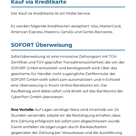
des Gesamtbetrages (mindestens jedoch 6,95 EUR) oder unter
den sonst in der Kasse angegebenen Bedingungen bezahlen.
Die Ratenzahlung ist jeweils zum Ende des Monats nach
Übersendung einer Monatsrechnung durch Klarna fällig.
Weitere Informationen zum Ratenkauf einschließlich der
Allgemeinen Geschäftsbedingungen und der europäischen
Standardinformationen für Verbraucherkredite finden Sie
hier
.
Kauf via Kreditkarte
Der Kauf via Kreditkarte ist ein Mollie-Service.
Es werden folgende Kreditkarten akzeptiert: Visa, MasterCard,
American Express, Maestro, CartaSi und Cartes Bancaires.
SOFORT Überweisung
Sofortüberweisung ist eine innovative Zahlungsart mit TÜV-
Zertifikat und TÜV-geprüfter Transaktionssicherheit, die von d