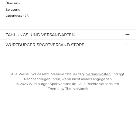
Unicredit Bank AG, Hypothekenbank Frankfurt, ING-DiBa
AG, Deutsche Pfandbriefbank AG, Westdeutsche
Genossenschaft, Dexia Kommunalbank, Bausparkasse
Schwäbisch Hall AG und Weitere. Mit dem Banken-Check
finden Sie ganz einfach heraus, ob Ihre Bank oder
Sparkasse an giropay teilnimmt:
giropay-Bankencheck
.
Kostenloser Versand ab 70 €
TELEFONISCHE UNTERSTÜTZUNG UND BERATUNG UNTER
SERVICE-LINKS
Impressum
AGB
Widerrufsrecht
Bezahlung
Lieferung & Kosten
Shopkonzept