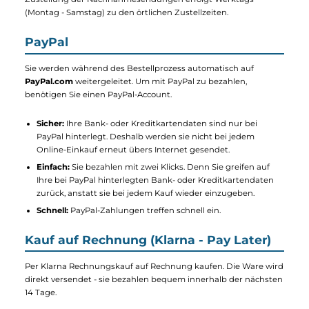
Bei Empfang der Sendung zahlen Sie den Rechnungsbetrag
direkt an den Zusteller. Der Betrag sollte abgezählt bereit
liegen, da der Lieferant in der Regel kein Wechselgeld hat. Die
Zustellung der Nachnahmesendungen erfolgt Werktags
(Montag - Samstag) zu den örtlichen Zustellzeiten.
PayPal
Sie werden während des Bestellprozess automatisch auf
PayPal.com
weitergeleitet. Um mit PayPal zu bezahlen,
benötigen Sie einen PayPal-Account.
Sicher:
Ihre Bank- oder Kreditkartendaten sind nur bei
PayPal hinterlegt. Deshalb werden sie nicht bei jedem
Online-Einkauf erneut übers Internet gesendet.
Einfach:
Sie bezahlen mit zwei Klicks. Denn Sie greifen auf
Ihre bei PayPal hinterlegten Bank- oder Kreditkartendaten
zurück, anstatt sie bei jedem Kauf wieder einzugeben.
Schnell:
PayPal-Zahlungen treffen schnell ein.