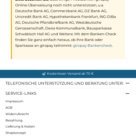
dass sensible Daten (PIN/TAN) nur zwischen Ihnen und der
Bank ausgetauscht werden. Kein Dritter hat Einblick in
persönliche Konto- und Umsatzinformationen.
So funktioniert giropay:
Entscheiden Sie sich für die Bezahlun
mit giropay, werden Sie nach der Eingabe Ihrer Bankleitzahl
sicher zum Online-Banking Ihrer Bank oder Sparkasse geleitet
Hier melden Sie sich wie gewohnt mit Ihren Zugangsdaten an.
Nach erfolgreichem Login wird automatisch eine vorausgefüllt
Überweisung angezeigt, die bereits alle Details des Kaufs
enthält: Rechnungsbetrag, Verwendungszweck und
Bankverbindung des Händlers. Durch Eingabe einer TAN
autorisieren Sie die Überweisung. Wir erhalten unmittelbar
nach erfolgreicher Überweisung eine Zahlungsgarantie von
Ihrer Bank und können die Ware entsprechend der
Verfügbarkeit sofort verschicken.
Bitte beachten Sie
, dass einige Privatbanken giropay
Online-Überweisung noch nicht unterstützen, u.a.
Deutsche Bank AG, Commerzbank AG, DZ Bank AG,