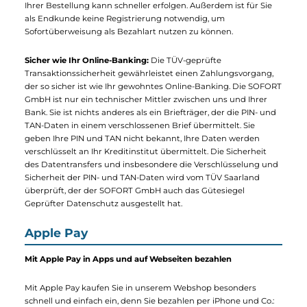
SOFORT GmbH entwickelt und bereitgestellt wird. Über das
gesicherte, für Händler nicht zugängliche Zahlformular der
SOFORT GmbH stellt sofort.com automatisiert und in Echtzeit
eine Überweisung in Ihrem Online-Bankkonto ein. Der
Kaufbetrag wird dabei sofort und direkt auf das Bankkonto de
CyberPort GmbH überwiesen.
Ihre Vorteile:
Auf Lager vorrätige Ware wird innerhalb von 24
Stunden versendet, sobald wir die Bestätigung erhalten, dass
Ihre Zahlung erfolgreich bei sofort.com abgeschlossen wurde.
Damit entfallen Verzögerungen durch Banklaufzeiten
gegenüber der Zahlung per Vorauskasse und die Auslieferung
Ihrer Bestellung kann schneller erfolgen. Außerdem ist für Sie
als Endkunde keine Registrierung notwendig, um
Sofortüberweisung als Bezahlart nutzen zu können.
Sicher wie Ihr Online-Banking:
Die TÜV-geprüfte
Transaktionssicherheit gewährleistet einen Zahlungsvorgang,
der so sicher ist wie Ihr gewohntes Online-Banking. Die SOFO
GmbH ist nur ein technischer Mittler zwischen uns und Ihrer
Bank. Sie ist nichts anderes als ein Briefträger, der die PIN- und