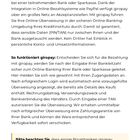
sicher via Face ID oder Touch ID. Auf Ihrem MacBook Pro
bestätigen Sie Ihren Einkauf per Touch ID auf der Touch Bar.
Verwenden Sie ein MacBook oder einen Mac ohne Touch Bar,
übernehmen iPhone oder Apple Watch die ID-Verfahren. Bitte
beachten Sie, dass hierfür alle Devices die gleichen iCloud-
Accounts verwenden und Sie in Ihrer Wallet-App zunächst die
Bezahlung auf Ihrem MacBook oder Mac aktivieren müssen.
giropay
Online-Überweisung leichtgemacht:
Das Online-
Bezahlverfahren giropay wird von über 1.500 Banken und
Sparkassen angeboten. Basierend auf dem Online-Banking mi
PIN und TAN, ermöglicht es Ihnen die einfache, schnelle und
sichere Bezahlung per Online-Überweisung. Sie benötigen für
die Zahlung mit giropay lediglich ein Online-Banking-Girokont
bei einer teilnehmenden Bank oder Sparkasse. Dank der
Integration in Online-Bezahlsysteme wie PayPal verfügt giropa
über ein großes Netz an Akzeptanzstellen. Mit giropay führen
Sie Ihre Online-Überweisung in der sicheren Online-Banking-
Umgebung Ihres Kreditinstituts durch. Damit ist garantiert,