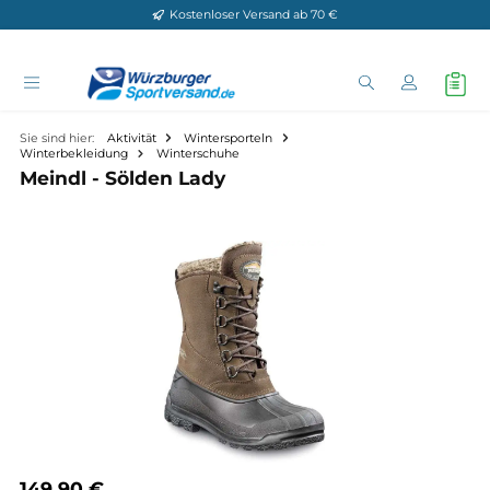
Kostenloser Versand ab 70 €
Zum Hauptinhalt springen
Sie sind hier:
Aktivität
Wintersporteln
Winterbekleidung
Winterschuhe
Meindl - Sölden Lady
Bildergalerie überspringen