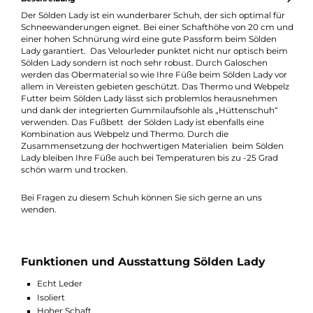
Produktnummer:
30257-005
Hersteller:
Meindl
Hersteller-Nr.:
7774
Beschreibung
Der Sölden Lady ist ein wunderbarer Schuh, der sich optimal fü
Schneewanderungen eignet. Bei einer Schafthöhe von 20 cm 
einer hohen Schnürung wird eine gute Passform beim Sölden
Lady garantiert. Das Velourleder punktet nicht nur optisch be
Sölden Lady sondern ist noch sehr robust. Durch Galoschen
werden das Obermaterial so wie Ihre Füße beim Sölden Lady v
allem in Vereisten gebieten geschützt. Das Thermo und Webpe
Futter beim Sölden Lady lässt sich problemlos herausnehmen
und dank der integrierten Gummilaufsohle als „Hüttenschuh“
verwenden. Das Fußbett der Sölden Lady ist ebenfalls eine
Kombination aus Webpelz und Thermo. Durch die
Zusammensetzung der hochwertigen Materialien beim Sölde
Lady bleiben Ihre Füße auch bei Temperaturen bis zu -25 Grad
schön warm und trocken.
Bei Fragen zu diesem Schuh können Sie sich gerne an uns
wenden.