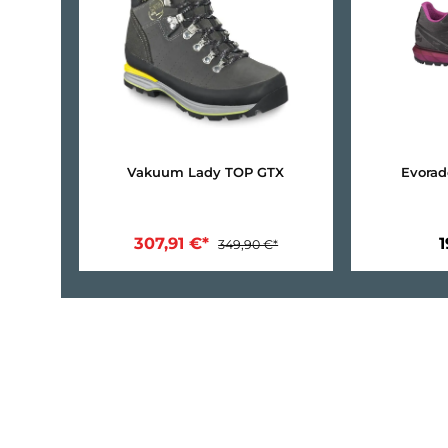
12%
Vakuum Lady TOP GTX
307,91 €*
349,90 €*
In den Warenkorb