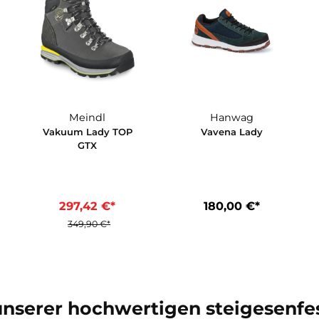
*
350,00 €*
270,00 €
15%
Meindl
Hanwag
 GTX
Vakuum Lady TOP
Vavena La
GTX