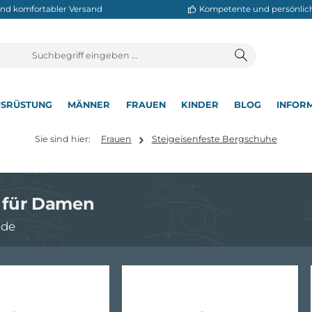
neller und komfortabler Versand
Kompetente
T
AUSRÜSTUNG
MÄNNER
FRAUEN
KINDER
BL
▾
▾
▾
▾
▾
Sie sind hier:
Frauen
Steigeisenfeste Berg
huhe für Damen
 Gelände