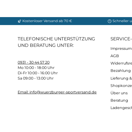
Gute Traktion:
Die profilierte Sohle unsere
fortbewegen können.
Wasserdicht und atmungsaktiv:
Mit einer 
um Feuchtigkeit abzuleiten und Ihren Komf
Bereit für das nächste Gipfelabenteuer? E
unvergessliche Bergsteigererlebnisse!
Kostenloser Versand ab 70 €
Sch
TELEFONISCHE UNTERSTÜTZUNG
SER
UND BERATUNG UNTER:
Imp