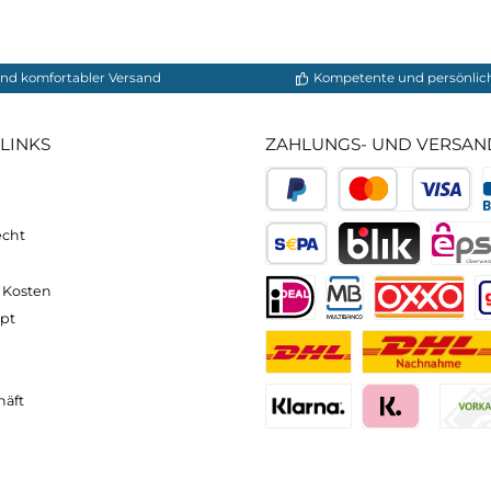
r Bergschuhe sorgt für eine hervorragende Traktion auf
wasserdichten Membran halten unsere Bergschuhe Ihre 
ort zu maximieren.
ntdecken Sie jetzt unsere Auswahl an hochwertigen s
neller und komfortabler Versand
Kompetente
VICE-LINKS
ZAHLUNGS- U
ressum