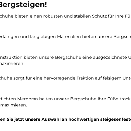
*
297,42 €*
180,00 €
349,90 €*
In den Warenkorb
ile unserer hochwertigen stei
es Bergsteigen!
Bergschuhe bieten einen robusten und stabilen Schutz
trapazierfähigen und langlebigen Materialien bieten un
llen Konstruktion bieten unsere Bergschuhe eine ausg
ng zu maximieren.