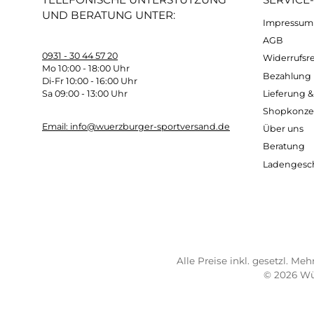
Ob Sie auf anspruchsvollen Wanderungen, al
Gelände. Dank innovativer Technologien u
Aktivitäten in den Bergen
.
Entdecken Sie jetzt unser
vielfältiges Sor
für Damen, Herren oder Kinder, bei uns fin
Verlassen Sie sich auf die
Expertise von Wü
Kostenloser Versand ab 70 €
Sch
TELEFONISCHE UNTERSTÜTZUNG
SER
UND BERATUNG UNTER:
Imp
AG
0931 - 30 44 57 20
Wide