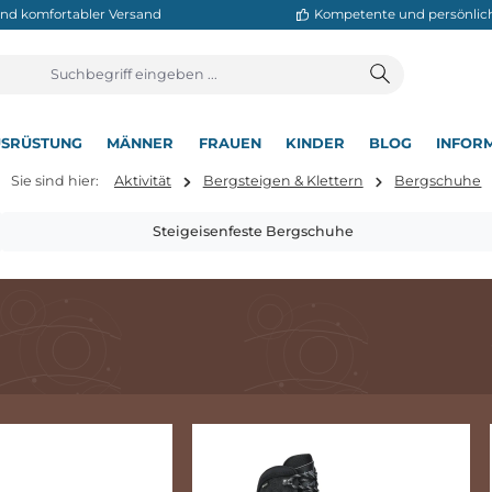
neller und komfortabler Versand
Kompetente
T
AUSRÜSTUNG
MÄNNER
FRAUEN
KINDER
BL
▾
▾
▾
▾
▾
Sie sind hier:
Aktivität
Bergsteigen & Klettern
Steigeisenfeste Bergschuhe