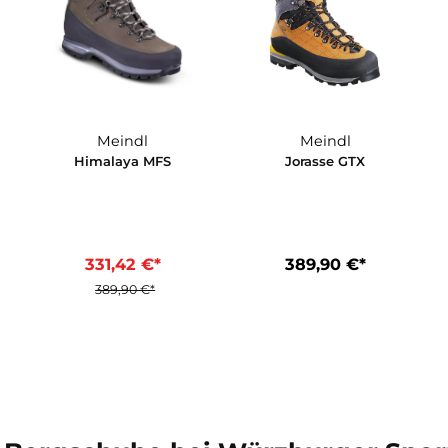
*
190,00 €*
420,00 €
15%
Meindl
Meindl
FS
Himalaya MFS
Jorasse GT