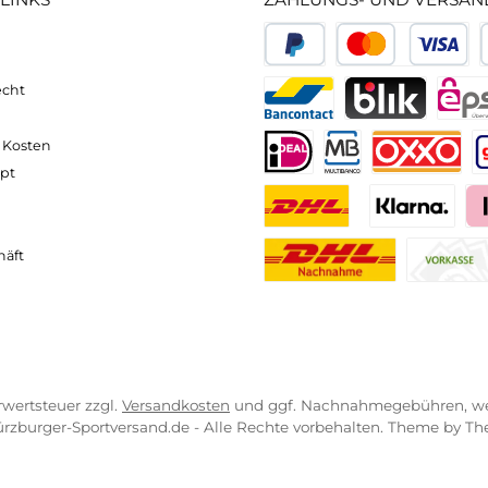
pinen Touren oder Klettersteigen unterwegs sind, uns
nd
hochwertiger Materialien garantieren sie eine opti
timent an Bergschuhen
von führenden Marken wie Mein
den Sie den
passenden Bergschuh für jede Gelegenhei
rzburger Sportversand
und sichern Sie sich noch heut
neller und komfortabler Versand
Kompetente
VICE-LINKS
ZAHLUNGS- U
ressum
B
PayPal
Kredit- 
rrufsrecht