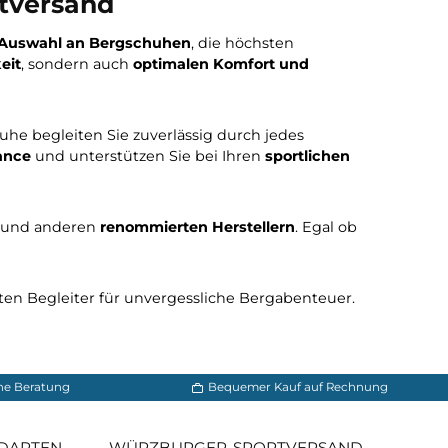
*
195,42 €*
195,42 €
229,90 €*
229,90 €*
In den Warenkorb
In den Ware
r Sportversand
fangreiche Auswahl an Bergschuhen
, die höchsten
d Langlebigkeit
, sondern auch
optimalen Komfort und