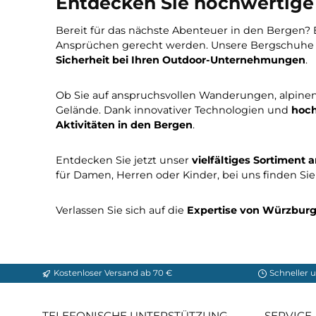
450,00 €*
339,92 €
399,90 €*
In den Waren
Seite
Seite
Seite
1
2
3
Entdecken Sie hochwert
Bereit für das nächste Abenteuer in den B
Ansprüchen gerecht werden. Unsere Bergsc
Sicherheit bei Ihren Outdoor-Unternehmu