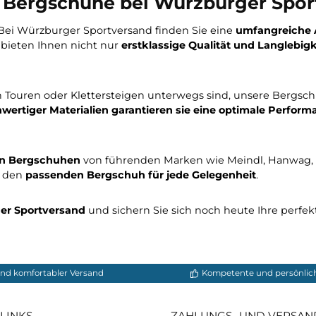
*
331,42 €*
389,90 €
389,90 €*
korb
In den Warenkorb
ige Bergschuhe bei Würzburge
ergen? Bei Würzburger Sportversand finden Sie eine
um
huhe bieten Ihnen nicht nur
erstklassige Qualität un
ngen
.