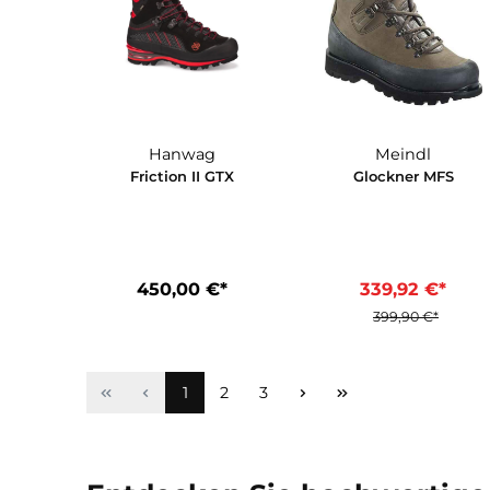
590,00 €*
459,90 €
15%
Hanwag
Meindl
Friction II GTX
Glockner M