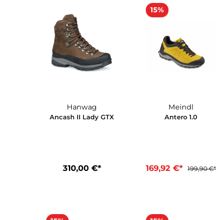
Seite
Seite
Seite
1
2
3
15%
Hanwag
Meindl
Ancash II Lady GTX
Antero 1.0