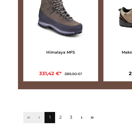
15%
Himalaya MFS
331,42 €*
389,90 €*
In den Warenkorb