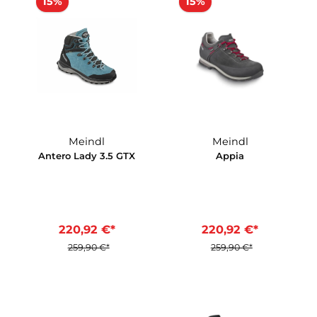
203,91 €*
212,42 €
,90 €*
239,90 €*
249,90 €*
korb
In den Warenkorb
In den Ware
15%
15%
Meindl
Meindl
0 GTX
Antero Lady 3.5 GTX
Appia