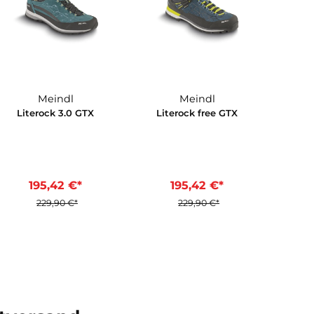
*
420,00 €*
279,90 €
15%
15%
Meindl
Meindl
X
Literock 3.0 GTX
Literock free