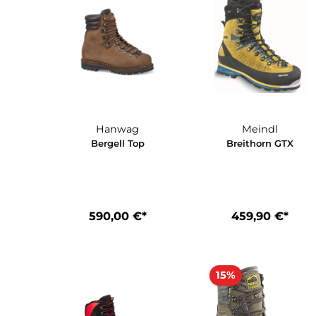
203,91 €*
212,42 €
239,90 €*
249,90 €*
In den Warenkorb
In den Waren
Hanwag
Meindl
Bergell Top
Breithorn G