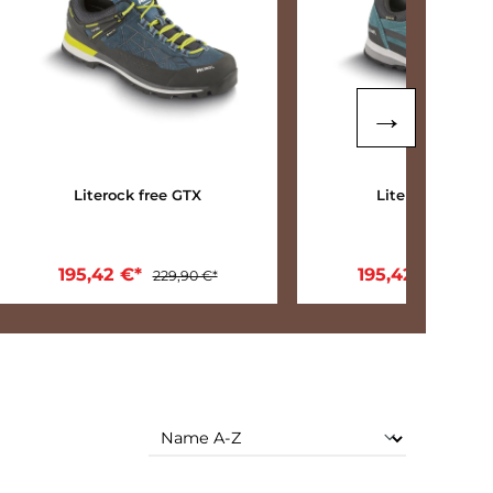
15%
15
Literock free GTX
195,42 €*
229,90 €*
In den Warenkorb