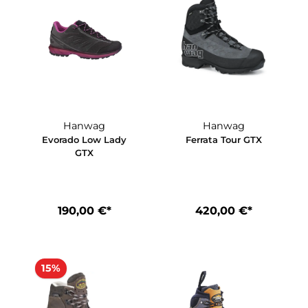
*
220,92 €*
220,92 €
259,90 €*
259,90 €*
korb
In den Warenkorb
In den Ware
Hanwag
Hanwag
TX
Evorado Low Lady
Ferrata Tour
GTX