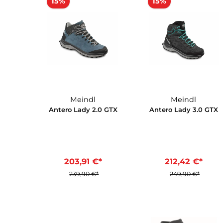
310,00 €*
169,92 €*
199
In den Waren
15%
15%
Meindl
Meindl
Antero Lady 2.0 GTX
Antero Lady 3.