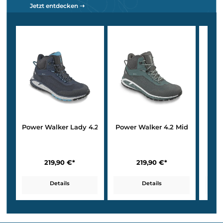
Klimakomfort – Trockene Füße bei jedem Wetter
Alle
Power Walker Modelle punkten mit einem durchdachten
Klimamanagement
:
GORE-TEX®-Futter oder Clima-Futter:
je nach Modell
wasserdicht, atmungsaktiv oder temperaturausgleichend.
Ventilation Mesh Knit:
luftdurchlässiges Obermaterial für
aktive Tage.
Beispiel:
Der
Power Walker 3.5 mit BOA-System
kombiniert
atmungsaktives Mesh mit der praktischen BOA-Schnellschnürung
ideal für Menschen, die Komfort und Flexibilität bei jedem Wetter
suchen.
Walker & Mid-Cut Modelle