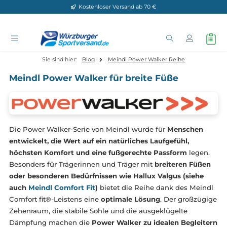
Kostenloser Versand ab 70 €
Zum Hauptinhalt springen
Sie sind hier:
Blog
Meindl Power Walker Reihe
Meindl Power Walker für breite Füße
Die Power Walker-Serie von Meindl wurde für
Menschen
entwickelt, die Wert auf ein natürliches Laufgefühl,
höchsten Komfort und eine fußgerechte Passform
lege
Besonders für Trägerinnen und Träger mit
breiteren Füß
oder besonderen Bedürfnissen wie Hallux Valgus (siehe
auch
Meindl Comfort Fit
)
bietet die Reihe dank des Mei
Comfort fit®-Leistens eine
optimale Lösung
. Der großzü