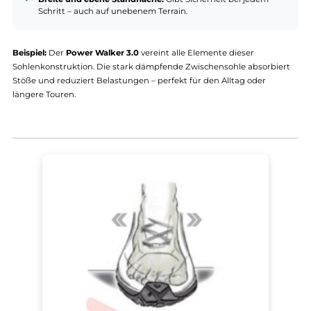
Abrollbewegung – ideal für langes Gehen ohne Ermüdung.
Power Walker-Profil:
Nach der natürlichen Ganglinie
entwickelt, führt es den Fuß sicher durch den
Bewegungsablauf.
Absatzrolle und Spitzenrolle:
Entlasten den Auftritt und
fördern ein gelenkschonendes, sanftes Abrollen.
Breite und ebene Standfläche:
Gibt Sicherheit bei jedem
Schritt – auch auf unebenem Terrain.
Beispiel:
Der
Power Walker 3.0
vereint alle Elemente dieser
Sohlenkonstruktion. Die stark dämpfende Zwischensohle absorbi
Stöße und reduziert Belastungen – perfekt für den Alltag oder
längere Touren.