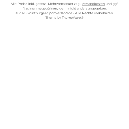
Kostenloser Versand ab 70 €
TELEFONISCHE UNTERSTÜTZUNG UND BERATUNG UNTER
SERVICE-LINKS
Impressum
AGB
Widerrufsrecht
Bezahlung
Lieferung & Kosten
Shopkonzept
Über uns
Beratung
Ladengeschäft
ZAHLUNGS- UND VERSANDARTEN