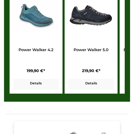
Beispiel:
Der
Santorin Walker
wurde speziell auch für Herren mit
Hallux Valgus entwickelt
. Das breite Fußbett und das weiche Cli
Futter sorgen für
spürbare Entlastung
und
angenehmes Tragege
– selbst bei empfindlichen Füßen.
Power Walker Halbschuh Modelle
Power Walker 4.2
Power Walker 5.0