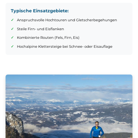
C-Kategorie – Steigeisenfest für anspruchsvolle
Hochtouren und Gletscher
Die C-Kategorie umfasst
voll steigeisenfeste Bergschuhe für
ambitionierte Alpinisten
. Diese Modelle sind deutlich steifer
konstruiert und ermöglichen den
sicheren Einsatz von Steigeisen
Riemen- oder Körbchenbindung
. Sie bieten hervorragenden Halt
Eis, Schnee und in steilen Passagen, sind dabei aber noch komfor
genug für längere Anstiege und kombinierte Touren. Für Hochto
über vergletscherte Grate, steile Firnflanken oder mixed Gelände 
Meindl Schuhe der Kategorie C die richtige Wahl.
Typische Einsatzgebiete:
Anspruchsvolle Hochtouren und Gletscherbegehungen
Steile Firn- und Eisflanken
Kombinierte Routen (Fels, Firn, Eis)