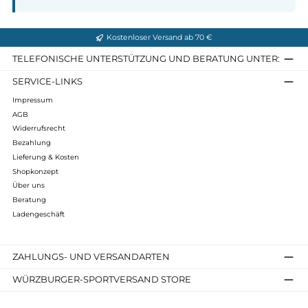
Breithorn GTX
Super Perfekt
459,90 €*
499,90 €*
Details
Details