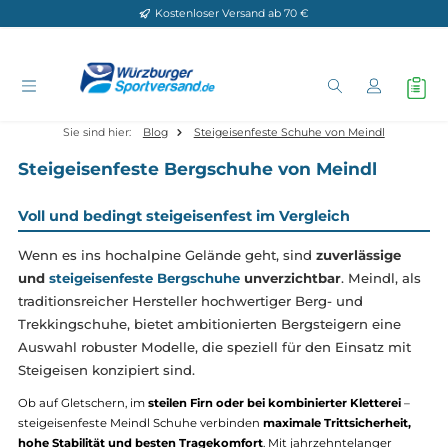
Kostenloser Versand ab 70 €
Zum Hauptinhalt springen
Sie sind hier:
Blog
Steigeisenfeste Schuhe von Meindl
Steigeisenfeste Bergschuhe von Meindl
Voll und bedingt steigeisenfest im Vergleich
Wenn es ins hochalpine Gelände geht, sind
zuverlässige
und
steigeisenfeste Bergschuhe
unverzichtbar
. Meindl, 
traditionsreicher Hersteller hochwertiger Berg- und
Trekkingschuhe, bietet ambitionierten Bergsteigern eine
Auswahl robuster Modelle, die speziell für den Einsatz m
Steigeisen konzipiert sind.
Ob auf Gletschern, im
steilen Firn oder bei kombinierter Kletterei