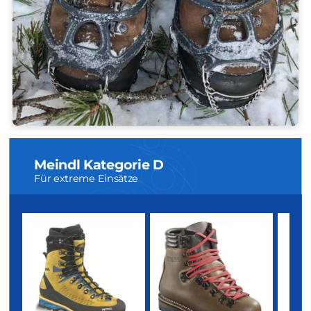
steilem Eis, in kombinierten Routen und bei eisigen Temperaturen
oft sind sie zusätzlich isoliert, um die Füße auch bei Minusgraden
warm zu halten.
Typische Einsatzgebiete:
Technisches Eisklettern
Expeditionen in große Höhen
Extrem steile Eis- und Mixedrouten
Winterbergsteigen unter arktischen Bedingungen