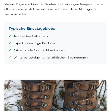
359,90 €*
329,90 €*
Details
Details
D-Kategorie – Voll steigeisenfest für extreme Eis- 
Expeditionseinsätze
Für
Extremtouren, technische Eisrouten und Expeditionen in
hochalpine Regionen
sind Schuhe der D-Kategorie konzipiert. Di
Bergstiefel sind voll steigeisenfest mit
ausgeprägter Steifigkeit
,
sodass sie auch mit vollautomatischen Steigeisen mit Hebelbind
sicher verwendet werden können. Sie bieten maximalen Halt auf