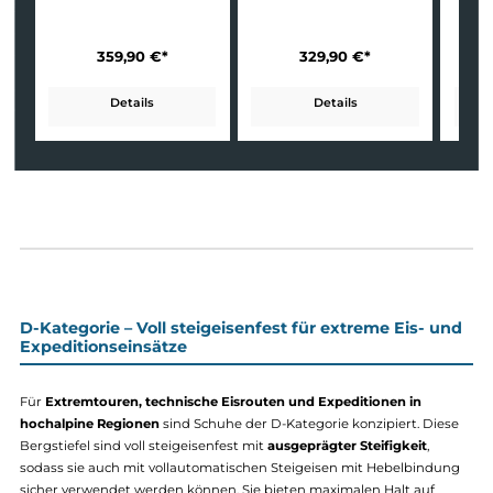
Meindl Kategorie C
Voll steigeisenfest
Piz Boval GTX
Antelao Lady PRO GTX