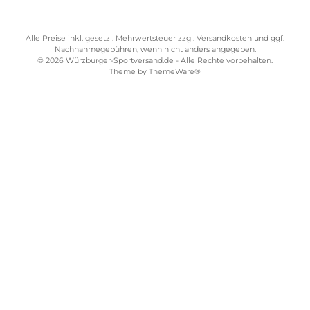
Beratung zu steigeisenfesten Bergschuhen
Du bist dir unsicher, welche Kategorie für deine geplanten
Touren die richtige ist? Wir beraten dich gerne!
0931 - 30 44 57 20
info@wuerzburger-sportversand.de
Kostenloser Versand ab 70 €
TELEFONISCHE UNTERSTÜTZUNG UND BERATUNG UNTER
SERVICE-LINKS
Impressum
AGB
Widerrufsrecht
Bezahlung
Lieferung & Kosten
Shopkonzept