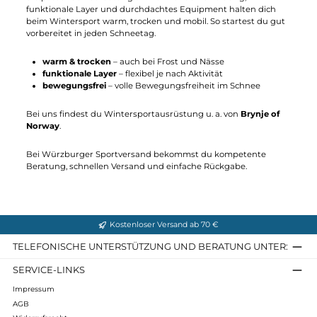
Ortovox
Ortovox
Avabag Litric Freeride 26
Avabag Litric Freeride 2
S ZIP
120,00 €*
1.170,00 €*