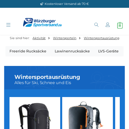
Kostenloser Versand ab 70 €
Zum Hauptinhalt springen
Sie sind hier:
Aktivität
Wintersporteln
Wintersportausrüstu
Freeride Rucksäcke
Lawinenrucksäcke
LVS-Gerä
Wintersportausrüstung
Alles für Ski, Schnee und Eis