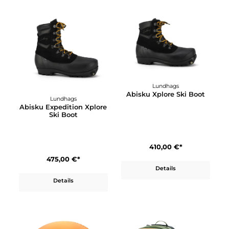
Seite
Seite
Seite
Seite
Seite
1
2
3
4
5
Lundhags
Abisku Xplore Ski Boot
Lundhags
Abisku Expedition Xplore
Ski Boot
410,00 €*
475,00 €*