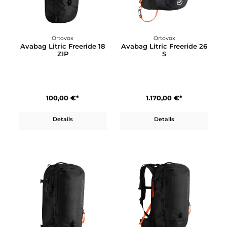
Ortovox
Ortovox
Avabag Litric Freeride 16
Avabag Litric Freeride 1
S ZIP
100,00 €*
1.130,00 €*
Details
Details