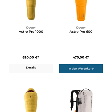
Ortovox
Ortovox
Alu 320+ PFA
Ascent 22 Avabag
90,00 €*
680,00 €*
Details
Details