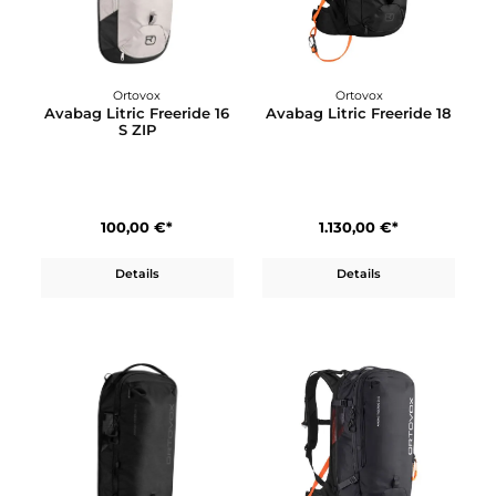
Deuter
Ortovox
Astro Pro 800
Avabag Litric Freeride 1
S
530,00 €*
1.130,00 €*
Details
Details