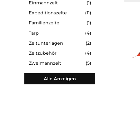
Dreimannzelte
(2)
Einmannzelt
(1)
Expeditionszelte
(11)
Familienzelte
(1)
Tarp
(4)
Zeltunterlagen
(2)
Zeltzubehör
(4)
Zweimannzelt
(5)
Alle Anzeigen