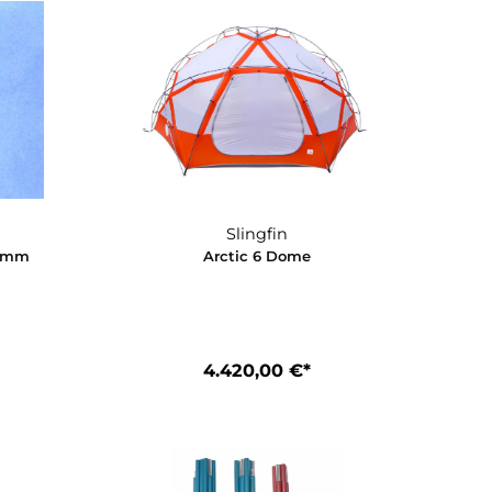
9,00 €*
100,00 €*
Slingfin
Slingfin
einen mit 1,5 mm
Arctic 6 Dome
Dyneema