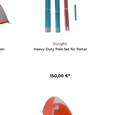
0,00 €*
4.420,00 €*
en Warenkorb
Slingfin
Slingfin
w 2 Four Season
Heavy Duty Pole Set für Po