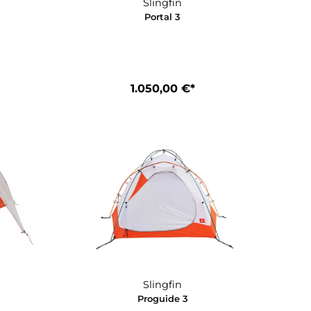
50,00 €*
790,00 €*
In den Warenkorb
Slingfin
Slingfin
l 2 Tub Floor
Portal 3