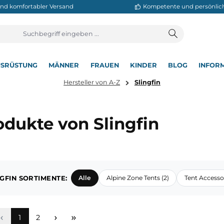
neller und komfortabler Versand
Kompetente
T
AUSRÜSTUNG
MÄNNER
FRAUEN
KINDER
BL
▾
▾
▾
▾
▾
Hersteller von A-Z
Slingfin
Produkte von Slingfin
SLINGFIN SORTIMENTE:
Alle
Alpine Zone Tents (2)