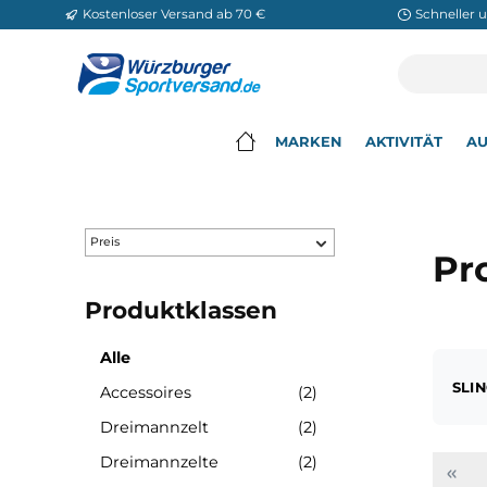
Kostenloser Versand ab 70 €
Sch
m Hauptinhalt springen
Zur Suche springen
Zur Hauptnavigation springen
MARKEN
AKTIVITÄ
▾
Preis
Produktklassen
Alle
Accessoires
(2)
Dreimannzelt
(2)