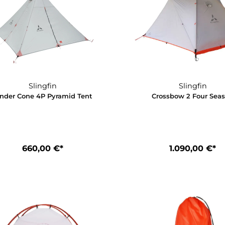
50,00 €*
1
In d
Slingfin
Cinder Cone 4P Pyramid Tent
Crossbo