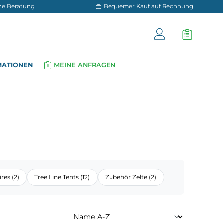
 und persönliche Beratung
Bequemer Kauf a
OG
INFORMATIONEN
MEINE ANFRAGEN
▾
▾
Tent Accessoires (2)
Tree Line Tents (12)
Zubehör Zelte (2