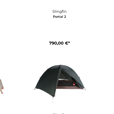
30,00 €*
770,00 €*
In den Warenkorb
Slingfin
Slingfin
l 1 Tub Floor
Portal 2