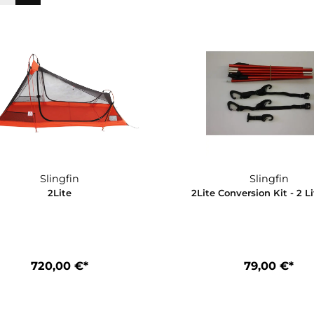
Seite
Seite
1
2
Slingfin
2Lite
2Lite Convers