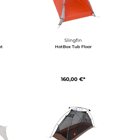
090,00 €*
150,00 €*
Slingfin
Slingfin
 Flat Footprint
HotBox Tub Floor