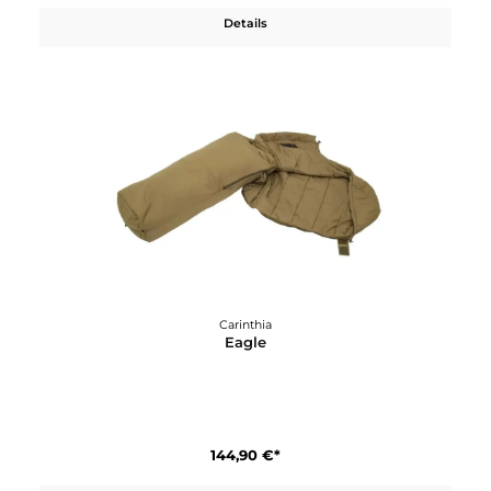
145,11 €*
164,90 €*
In den Warenkorb
27%
Carinthia
Defence 4