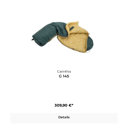
Carinthia
ECIG 4.0 Jacket
651,11 €*
739,90 €*
In den Warenkorb
12%