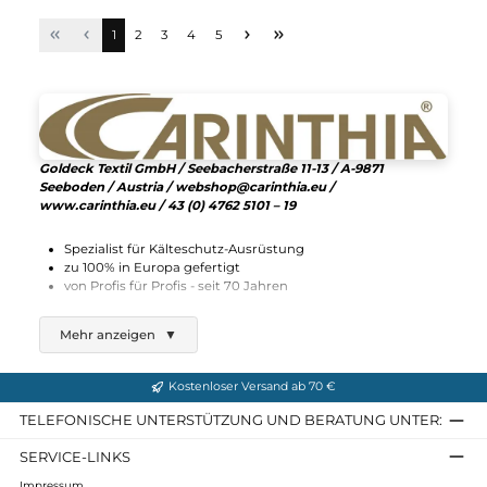
Carinthia
ECIG 4.0 Trousers
395,91 €*
449,90 €*
In den Warenkorb