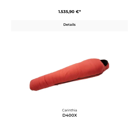
Carinthia
D 600x
769,90 €*
Details