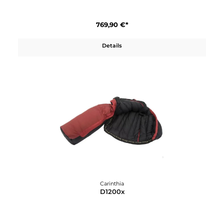
Carinthia
D 400
559,90 €*
Details