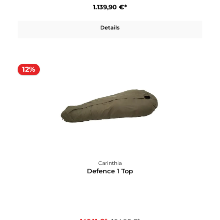
Carinthia
D400X
619,90 €*
Details