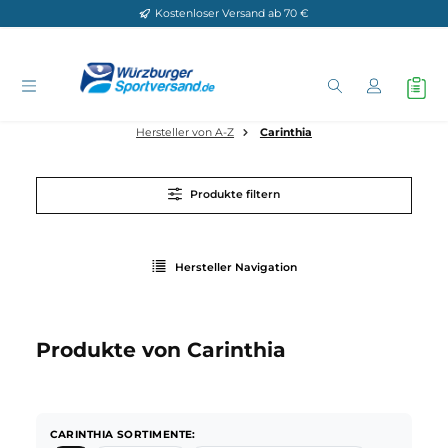
Kostenloser Versand ab 70 €
Zum Hauptinhalt springen
Hersteller von A-Z
Carinthia
Produkte filtern
Hersteller Navigation
Produkte von Carinthia