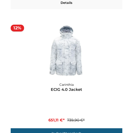
220,00 €*
299,90 €*
In den Warenkorb
Carinthia
Defence 6