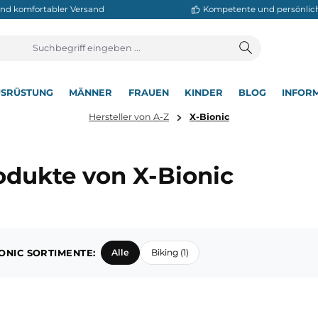
neller und komfortabler Versand
Kompetente
T
AUSRÜSTUNG
MÄNNER
FRAUEN
KINDER
BL
▾
▾
▾
▾
▾
Hersteller von A-Z
X-Bionic
Produkte von X-Bionic
X-BIONIC SORTIMENTE:
Alle
Biking (1)