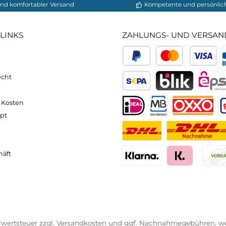
neller und komfortabler Versand
Kompetente
VICE-LINKS
ZAHLUNGS- U
ressum
B
PayPal
Kredit- 
rrufsrecht
ahlung
SEPA Lastschrift
BLIK
erung & Kosten
pkonzept
iDEAL
Multiban
O
r uns