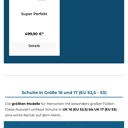
369,90 €*
479,90 €*
Details
Details
Kategorie D – Steigeisenfeste Bergstiefel für
hochalpine Touren und Expeditionen
Schuhe der Kategorie D sind gemacht für
extreme Einsätze:
Hochtouren, Gletscherüberquerungen und Expeditionen in eisi
Höhen
. In Übergrößen ist die Auswahl oft begrenzt – nicht so
bei
erfahrenen Marken wie Meindl und Hanwag
. Ihre hochalpinen
Modelle bieten maximale Steifigkeit, vollständige