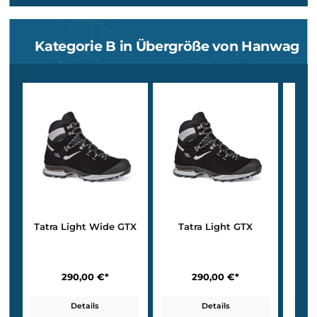
Bellavista MFS
Paradiso MFS
299,90 €*
299,90 €*
Details
Details