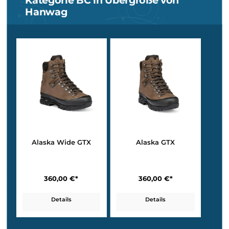
Kategorie BC in Übergröße
Island MFS Active
Engadin Men MFS
359,90 €*
359,90 €*
Details