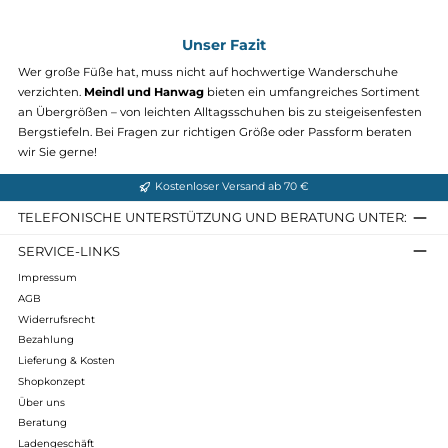
499,90 €*
Details
Schuhe in Größe 16 und 17 (EU 52,5 - 53)
Die
größten Modelle
für Menschen mit besonders großen Füßen.
Diese Auswahl umfasst Schuhe in
UK 16 (EU 52,5) bis UK 17 (EU 53
eine echte Rarität auf dem Markt.
Schuhe in Größe 16 und 17