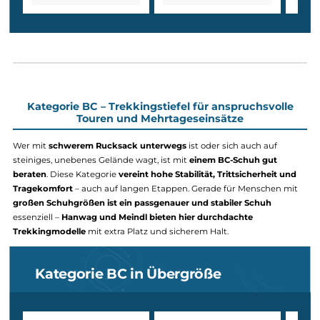
Kategorie B in Übergröße von Hanw
Tatra Light Wide GTX
Tatra Light GTX
290,00 €*
290,00 €*