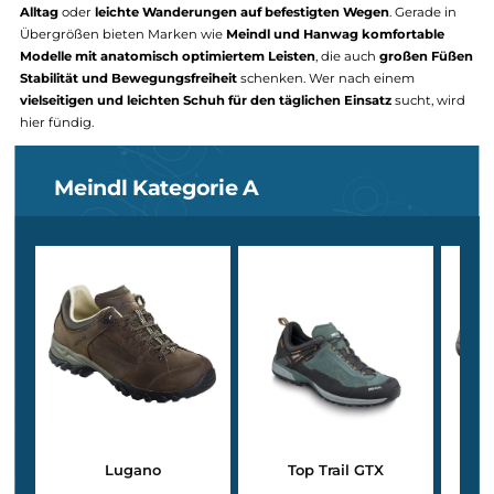
Kategorie A – Leichte Halbschuhe und
Alltagstaugliche Outdoor-Schuhe
Schuhe der Kategorie A sind ideal für
entspannte Spaziergänge, 
Alltag
oder
leichte Wanderungen auf befestigten Wegen
. Gerade 
Übergrößen bieten Marken wie
Meindl und Hanwag komfortable
Modelle mit anatomisch optimiertem Leisten
, die auch
großen F
Stabilität und Bewegungsfreiheit
schenken. Wer nach einem
vielseitigen und leichten Schuh für den täglichen Einsatz
sucht, 
hier fündig.
Meindl Kategorie A