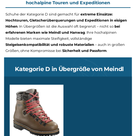
mit präziser Passform
,
hohem Schaft
und
perfekter Abstimmung
Gewicht
, Schutz und Komfort – selbst in großen Größen keine
Selbstverständlichkeit.
Kategorie C Schuhe in Übergröße
Alta Rocca GTX
Perfekt