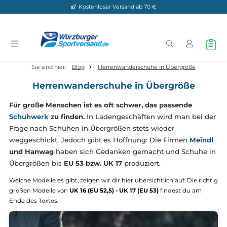
Kostenloser Versand ab 70 €
Zum Hauptinhalt springen
Sie sind hier:
Blog
Herrenwanderschuhe in Übergröße
Herrenwanderschuhe in Übergröße
Für große Menschen ist es oft schwer, das passende
Schuhwerk
zu finden.
In Ladengeschäften wird man bei
Frage nach Schuhen in Übergrößen stets wieder
weggeschickt. Jedoch gibt es Hoffnung: Die Firmen
Mei
und Hanwag
haben sich Gedanken gemacht und Schuhe
Übergrößen bis
EU 53 bzw. UK 17
produziert.
Welche Modelle es gibt, zeigen wir dir hier übersichtlich auf. Die ri
großen Modelle von
UK 16 (EU 52,5) - UK 17 (EU 53)
findest du am
Ende des Textes.