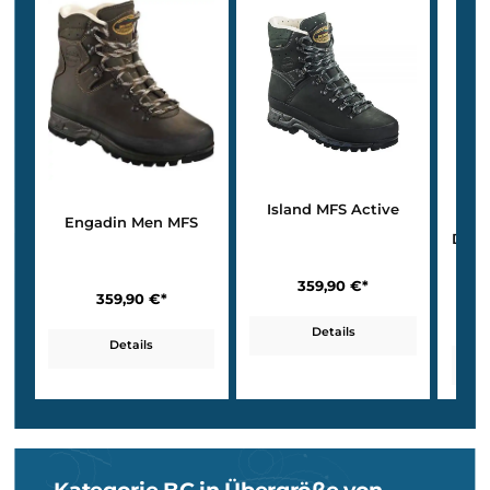
Details
Details
Kategorie BC – Trekkingstiefel für anspruchsvoll
Touren und Mehrtageseinsätze
Wer mit
schwerem Rucksack unterwegs
ist oder sich auch auf
steiniges, unebenes Gelände wagt, ist mit
einem BC-Schuh gut
beraten
. Diese Kategorie
vereint hohe Stabilität, Trittsicherheit 
Tragekomfort
– auch auf langen Etappen. Gerade für Menschen 
großen Schuhgrößen ist ein passgenauer und stabiler Schuh
essenziell –
Hanwag und Meindl bieten hier durchdachte
Trekkingmodelle
mit extra Platz und sicherem Halt.