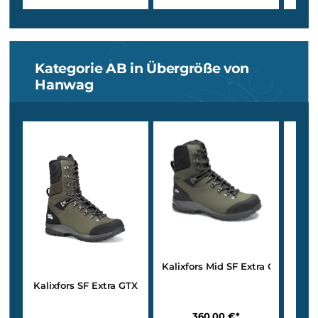
Vakuum Men Ultra
Salerno GTX
259,90 €*
239,90 €*
Details
Details
Kategorie AB in Übergröße von
Hanwag