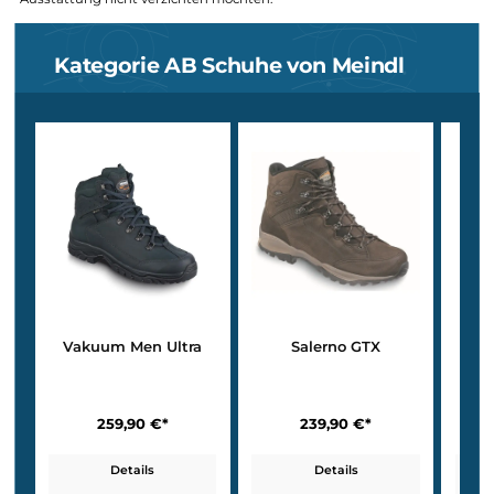
Kategorie AB – Wanderschuhe für einfache Tour
und befestigte Wege
Die Kategorie AB deckt das
Spektrum zwischen Alltag und leicht
Wanderung
ab – perfekt für
flache Mittelgebirgsrouten oder
Forstwege
. In Übergrößen punkten Hanwag und Meindl mit ein
optimalen Verhältnis aus Flexibilität, Dämpfung und Halt
– ideal 
Einsteiger und Gelegenheitswanderer
, die dennoch auf eine soli
Ausstattung nicht verzichten möchten.
Kategorie AB Schuhe von Meindl