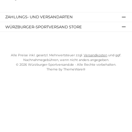
Borneo 2 MFS
Island MFS Active
299,90 €*
359,90 €*
Details
Details