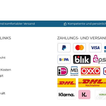
ät bieten unsere Winterhosen ein modernes und ansprec
h perfekt für verschiedene Outdoor-Aktivitäten im Win
zt unsere Auswahl an hochwertigen Winterhosen und 
neller und komfortabler Versand
Kompetente
VICE-LINKS
ZAHLUNGS- U
ressum
B