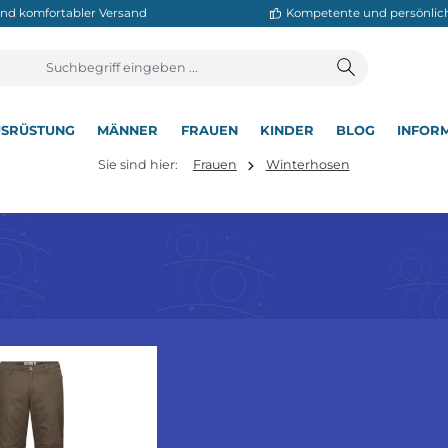
neller und komfortabler Versand
Kompetente
T
AUSRÜSTUNG
MÄNNER
FRAUEN
KINDER
BL
▾
▾
▾
▾
▾
Sie sind hier:
Frauen
Winterhosen
nter