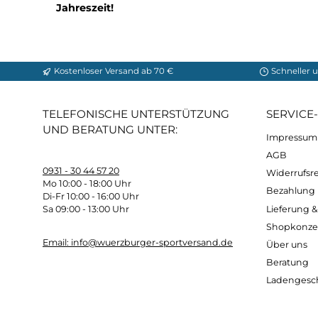
Stilvolles Design
: Neben ihrer Funktionalit
gleichermaßen gut aussehen lässt.
Vielseitigkeit:
Unsere Winterhosen eignen sic
Gelegenheit gerüstet sind.
Bereit für den Winter? Entdecken Sie jet
Jahreszeit!
Kostenloser Versand ab 70 €
Sch
TELEFONISCHE UNTERSTÜTZUNG
SER
UND BERATUNG UNTER:
Imp
AG