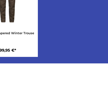
land Tapered Winter Trousers W
199,95 €*