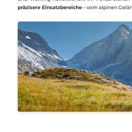
Mit den
Meindl Neuheiten 2026 präsentie
und Walking-Kollektionen. Im Fokus s
präzisere Einsatzbereiche
– vom alpinen 