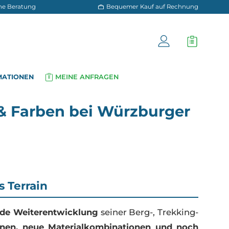
 und persönliche Beratung
Bequemer Kauf a
OG
INFORMATIONEN
MEINE ANFRAGEN
▾
▾
delle & Farben bei Würzbu
ür jedes Terrain