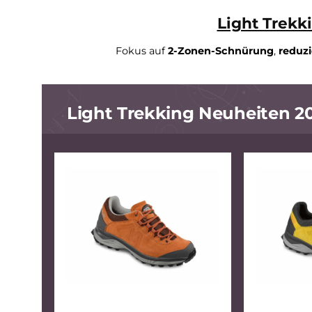
Baltimore Lady GTX
229,90 €*
Light T
Fokus auf
2-Zonen-Schnürung
,
Light Trekking Neuheite