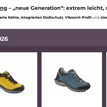
Baltimore GTX
Ohio Lady 2 GTX
195,42 €*
203,91 €*
229,90 €*
239,90
In den Warenkorb
In den Warenko
rekking
– „neue Generation“: extrem le
reduzierte Nähte,
integrierten Stoßschutz
,
Vibram®-Pr
n 2026