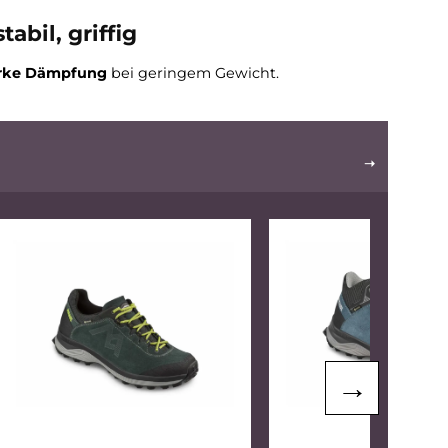
Ohio 2 GTX
239,90 €*
 €*
rb
icht, stabil, griffig
ofil
und
starke Dämpfung
bei geringem Gewicht.