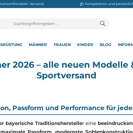
neller und komfortabler Versand
Kompetente
T
AUSRÜSTUNG
MÄNNER
FRAUEN
KINDER
BL
▾
▾
▾
▾
▾
mer 2026 – alle neuen Mo
Sportversand
vation, Passform und Performance f