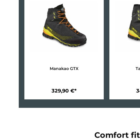
Alpin –
Wenn es steiler, technischer und anspruchsv
Die alpinen Neuheiten 2