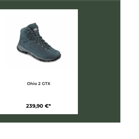
rmstabil
ichkeit
– perfekt für Wanderungen im Mittelgebirge un