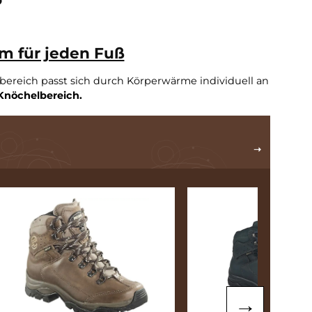
en 2026
assform für jeden Fuß
 im Schaftbereich passt sich durch Körperwärme indi
im
sensiblen Knöchelbereich.