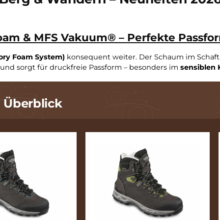
Berg & Wandern – Neuheit
 Foam & MFS Vakuum® – Perfekte P
 (Memory Foam System)
konsequent weiter. Der Schaum
rm an und sorgt für druckfreie Passform – besonders 
 im Überblick