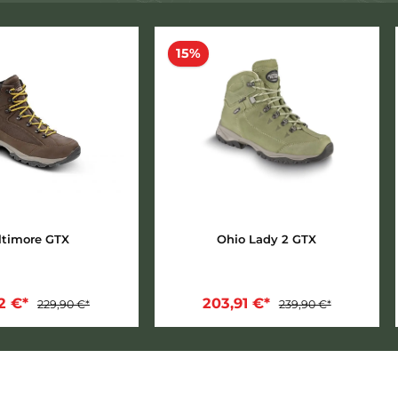
Light Hiker – weich, griffig, fo
te Machart
,
softe Dämpfung
und
stabile Alltagstaugl
Tagesetappen.
en 2026
15%