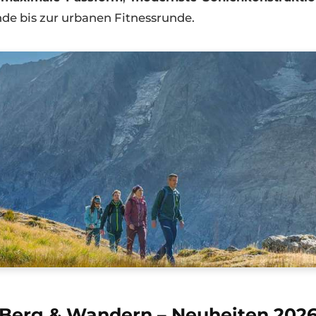
rt der bayerische Traditionsherstelle
r eine
bee
tehen
maximale Passform
,
modernste Sohlenk
Gelände bis zur urbanen Fitnessrunde.