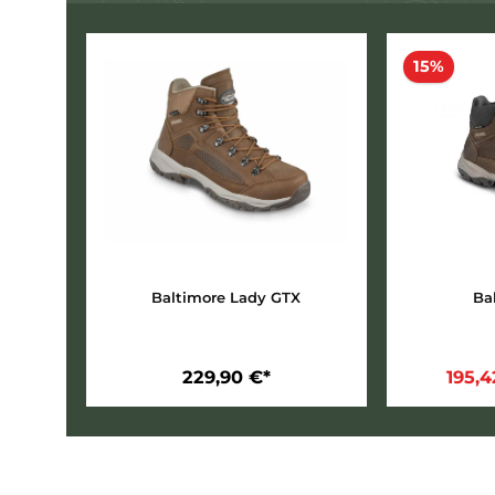
Die Light-Hiker-Modelle stehen für
montier
Die Light Hiker Neuheit
15%