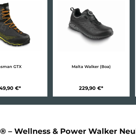
 neue Generation für alpine Aktivit
oller wird, liefert Meindl 2026
zwei echte Highlights m
Multigrip® Alpin
.
026