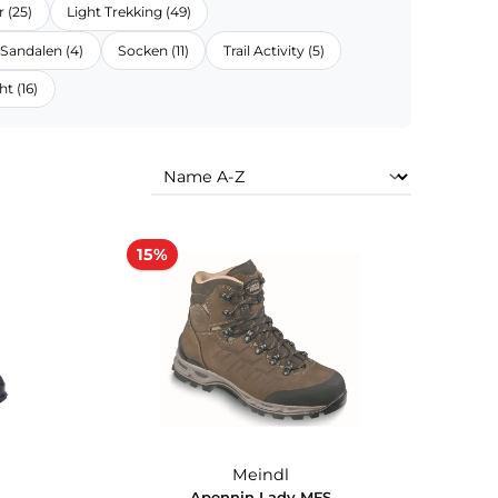
 orthopedic (3)
Damen- & Herrentrekking spezial (7)
Light Hiker (25)
Light Trekking (49)
Meindl (1)
Sandalen (4)
Socken (11)
Trail Activity (5)
Zwiegenäht (16)
15%