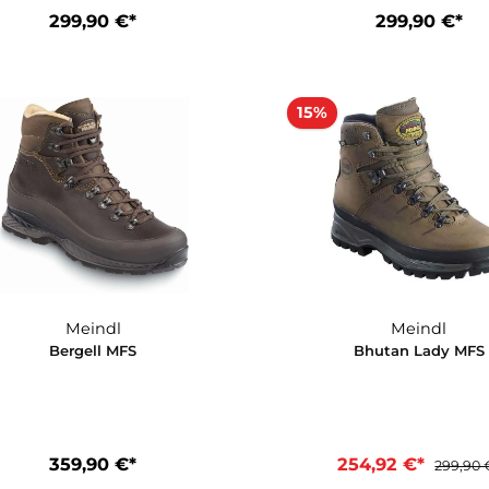
Meindl
Bellavista Lady MFS
Bel
299,90 €*
2
15%