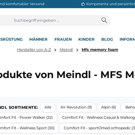
neller und komfortabler Versand
Kompetente
T
AUSRÜSTUNG
MÄNNER
FRAUEN
KINDER
BL
▾
▾
▾
▾
▾
Hersteller von A-Z
Meindl
Mfs memory
Produkte von Meindl -
MEINDL SORTIMENTE:
Alle
Air Revolution (9)
Alpi
Comfort Fit - Power Walker (22)
Comfort Fit - Wellness Ca