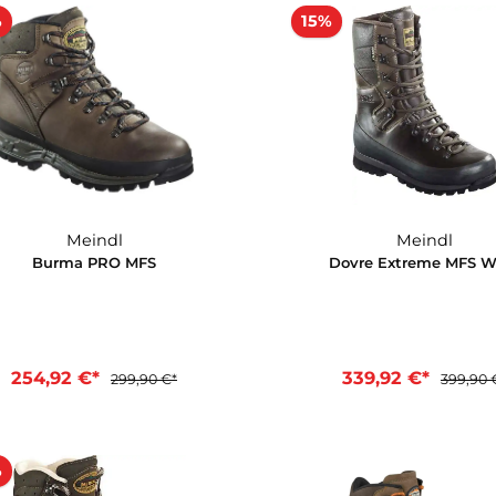
Meindl
Borneo 2 MFS
Borne
254,92 €*
254,9
299,90 €*
In den Warenkorb
In d
15%
15%