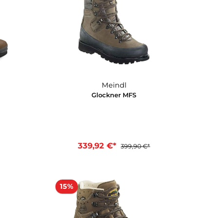
Meindl
Meindl
xtreme MFS Wide
Dovre MFS wide
2 €*
322,91 €*
399,90 €*
379,90 €*
en Warenkorb
In den Warenkorb
15%