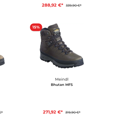
Meindl
Meindl
lavista MFS
Bergell Lady MFS
99,90 €*
288,92 €*
339,90 €*
In den Warenkorb
15%