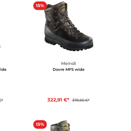
Meindl
Meindl
o Lady 2 MFS
Burma Lady PRO MFS
2 €*
254,92 €*
299,90 €*
299,90 €*
en Warenkorb
In den Warenkorb
15%