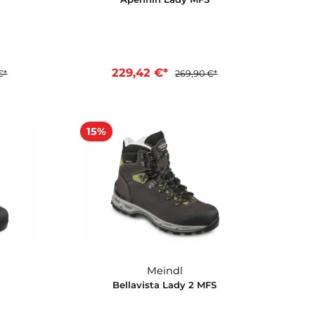
Meindl
Meindl
lbis MFS
Apennin Lady MFS
2 €*
229,42 €*
299,90 €*
269,90 €*
en Warenkorb
In den Warenkorb
15%