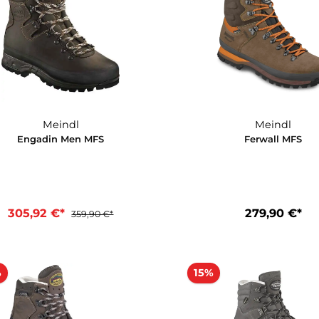
Meindl
Burma PRO MFS
Dovre E
254,92 €*
339,9
299,90 €*
In den Warenkorb
In d
15%