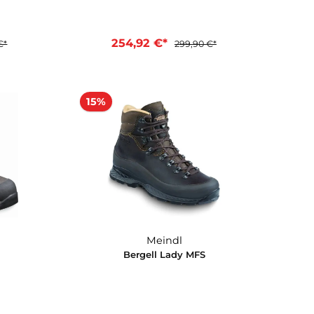
Meindl
Meindl
avista 2 MFS
Bellavista Lady 2 MFS
2 €*
254,92 €*
299,90 €*
299,90 €*
en Warenkorb
In den Warenkorb
15%