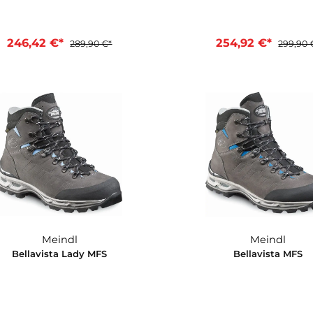
Meindl
Apennin MFS
Bell
246,42 €*
254,9
289,90 €*
In den Warenkorb
In d