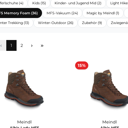
Comfort Fit - Wellness Sport (30)
Comfort Fit - sportOmed
Haferlschuhe (4)
Kids (15)
Kinder- und Jugend Mid (2)
MFS Memory Foam (36)
MFS-Vakuum (24)
Magic by 
Winter Trekking (13)
Winter-Outdoor (26)
Zubehör (9)
Seite
Seite
1
2
15%