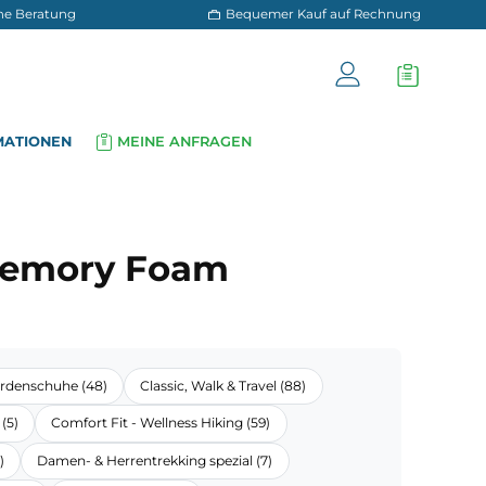
 und persönliche Beratung
Bequemer Kauf a
OG
INFORMATIONEN
MEINE ANFRAGEN
▾
▾
 foam
 MFS Memory Foam
n (6)
Behördenschuhe (48)
Classic, Walk & Travel (88)
sual & Walking (5)
Comfort Fit - Wellness Hiking (59)