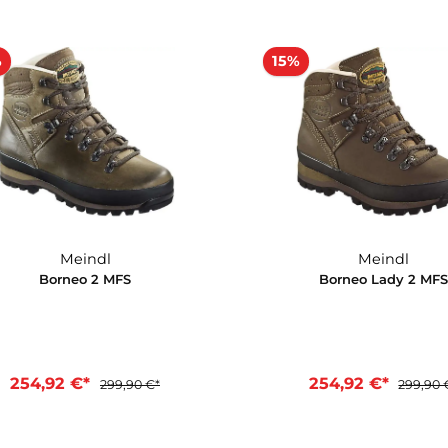
Meindl
Bergell MFS
Bhut
359,90 €*
254,9
In d
15%
15%