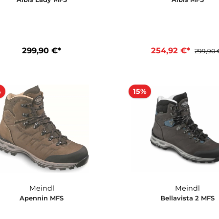
Meindl
Albis Lady MFS
A
299,90 €*
254,9
In d
15%
15%