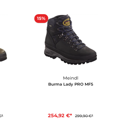
Meindl
Meindl
an Lady MFS
Bhutan MFS
2 €*
271,92 €*
299,90 €*
319,90 €*
en Warenkorb
In den Warenkorb
15%