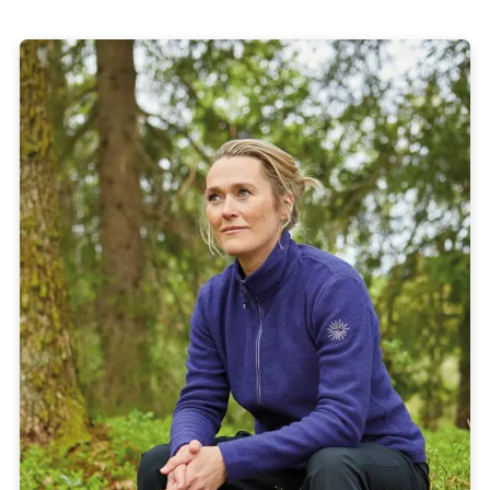
Aktionsrabatt
Aktuell bieten wir Ihnen auf
alle verfügbaren Ivanhoe of Swed
Artikel 12% Rabatt
. Einfach zum Warenkorb hinzufügen und spa