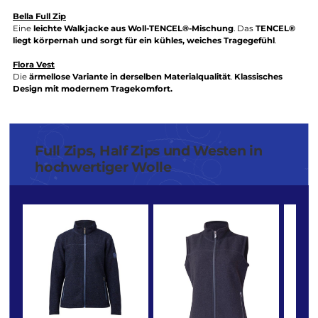
Leichtere Wollmischungen mit TENCEL®
Diese Modelle sind
dünner, temperaturausgleichend und besond
angenehm auf der Haut.
Bella Full Zip
Eine
leichte Walkjacke aus Woll-TENCEL®-Mischung
. Das
TENCE