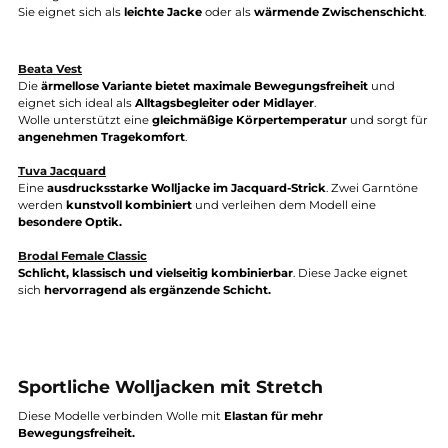
Wolle (450 g/m²)
Diese Modelle bestehen aus
dichter, gewalkter Wolle
. Das Materia
wärmend, temperaturausgleichend und besonders langlebig.
Beata Full Zip
Eines der
meistverkauften Damenmodelle von Ivanhoe.
Eine
klassische Walkjacke mit Flachnähten in Kontrastfarbe
, die nich
optisch Akzente setzen
, sondern auch zur optimalen Passform
beitragen.
Sie eignet sich als
leichte Jacke
oder als
wärmende Zwischenschi
Beata Vest
Die
ärmellose Variante bietet maximale Bewegungsfreiheit
und
eignet sich ideal als
Alltagsbegleiter oder Midlayer
.
Wolle unterstützt eine
gleichmäßige Körpertemperatur
und sorg
angenehmen Tragekomfort
.
Tuva Jacquard
Eine
ausdrucksstarke Wolljacke im Jacquard-Strick
. Zwei Garnt
werden
kunstvoll kombiniert
und verleihen dem Modell eine
besondere Optik.