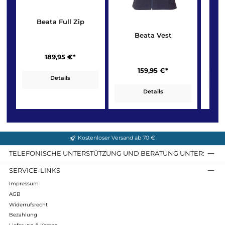
liegt körpernah und sorgt für ein kühles, weiches Tragegefühl
.
Flora Vest
Die
ärmellose Variante in derselben Materialqualität
.
Klassisches
Design mit modernem Tragekomfort.
Full Zips, Half Zips und Westen in
hochwertiger Wolle