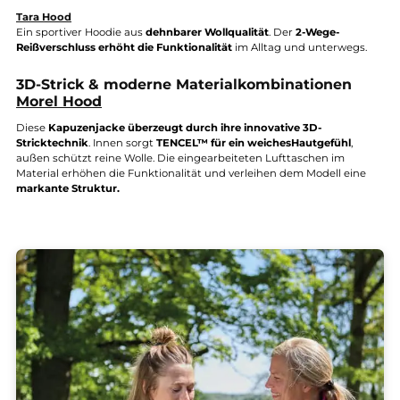
Brodal Female Classic
Schlicht, klassisch und vielseitig kombinierbar
. Diese Jacke eigne
sich
hervorragend als ergänzende Schicht.
Sportliche Wolljacken mit Stretch
Diese Modelle verbinden Wolle mit
Elastan für mehr
Bewegungsfreiheit.
Tara Hood
Ein sportiver Hoodie aus
dehnbarer Wollqualität
. Der
2-Wege-
Reißverschluss erhöht die Funktionalität
im Alltag und unterweg
3D-Strick & moderne Materialkombinationen
Morel Hood
Diese
Kapuzenjacke überzeugt durch ihre innovative 3D-
Stricktechnik
. Innen sorgt
TENCEL™ für ein weiches
Hautgefühl
,
außen schützt reine Wolle. Die eingearbeiteten Lufttaschen im