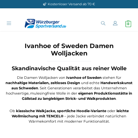
Kostenloser Versand ab 70 €
Zum Hauptinhalt springen
Ivanhoe of Sweden Damen
Wolljacken
Skandinavische Qualität aus reiner Woll
Die Damen Wolljacken von
Ivanhoe of Sweden
stehen für
nachhaltige Materialien, zeitloses Design
und echte
Handwerksk
aus Schweden
. Seit Generationen verarbeitet das Unternehm
hochwertige, mulesingfreie Wolle in der
eigenen Produktionsstät
Gällstad zu langlebigen Strick- und Walkprodukten
.
Ob
klassische Walkjacke, sportliche Hoodie-Variante
oder
leic
Wollmischung mit TENCEL®
– jede Jacke verbindet natürlich
Wärmekomfort mit moderner Funktionalität.