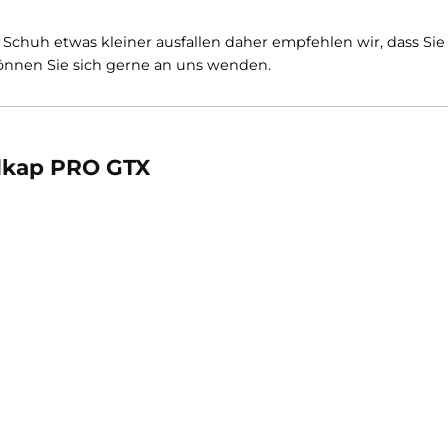
on -35° C einsatzfähig. Der Innenschuh ist auch als "
Hüt
 und einsetzbar. Der umlaufende Geröllschutz gibt d
aterial vor Zusammenstößen mit spitzen oder scharfen
rer weichen Gummimischung und dem speziellen Sohlenpr
 gute Haftung in alle Richtungen, auch auf eisigem un
ng der Schuh etwas kleiner ausfallen daher empfehlen w
agen können Sie sich gerne an uns wenden.
 Nordkap PRO GTX