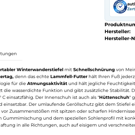
aut
Zer
Produktnu
Hersteller:
Hersteller-Nr
Bewertungen
komfortabler Winterwanderstiefel
mit
Schnellschnür
n Wintertag,
denn das echte
Lammfell-Futter
hält Ihre
chnologie für die
Atmungsaktivität
und hält jegliche
stützt die wasserdichte Funktion und gibt zusätzliche 