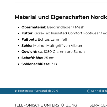
Isoliert
Hoher Schaft
Ultra Grip
?Gore-Tex®: wasserdicht, atmungsaktiv
Vibram Multigriff Sohle
Temperaturbereich: -35°C
Material und Eigenschaften 
Obermaterial:
Bergrindleder / Mesh
Futter:
Gore-Tex Insulated Comfort Footw
Fußbett:
Echtes Lammfell
Sohle:
Meindl Multigriff von Vibram
Gewicht:
ca. 1080 Gramm pro Schuh