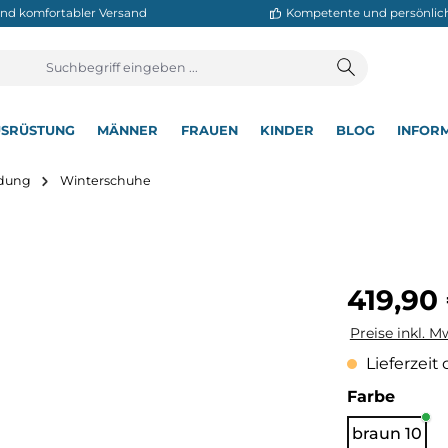
neller und komfortabler Versand
Kompetente
T
AUSRÜSTUNG
MÄNNER
FRAUEN
KINDER
BL
▾
▾
▾
▾
▾
rbekleidung
Winterschuhe
Regulärer Pre
419,90
Preise inkl. M
Lieferzeit 
auswä
Farbe
braun 10