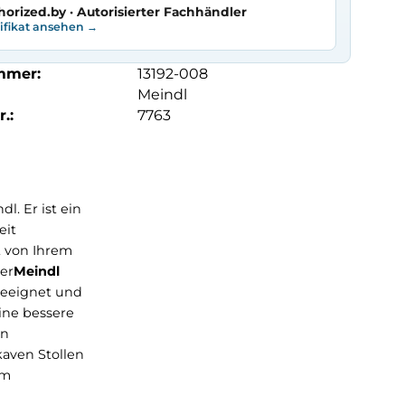
horized.by · Autorisierter Fachhändler
tifikat ansehen →
mmer:
13192-008
Meindl
.:
7763
ung
von Meindl. Er ist ein
n Fuß jederzeit
 Feuchtigkeit von Ihrem
Stabilität. Der
Meindl