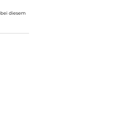
tenschuh
" geeignet und
em Stiefel eine bessere
 Hindernissen
ofil mit konkaven Stollen
d verschneitem
ir, dass Sie bei diesem