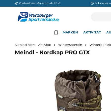
Kostenloser Versand ab 70 €
Sch
m Hauptinhalt springen
Zur Suche springen
Zur Hauptnavigation springen
MARKEN
AKTIVITÄ
▾
Sie sind hier:
Aktivität
Wintersporteln
Winte
Meindl - Nordkap PRO GTX
Bildergalerie überspringen