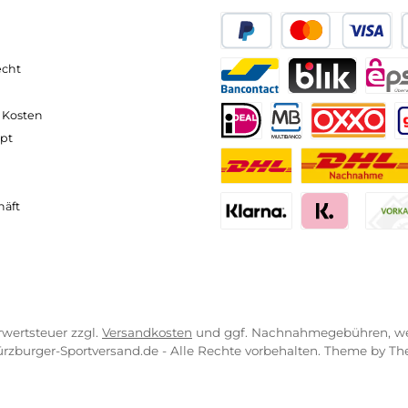
neller und komfortabler Versand
Kompetente
VICE-LINKS
ZAHLUNGS- U
ressum
B
PayPal
Kredit- 
rrufsrecht
ahlung
Bancontact
BLIK
erung & Kosten
pkonzept
iDEAL
Multiban
O
r uns