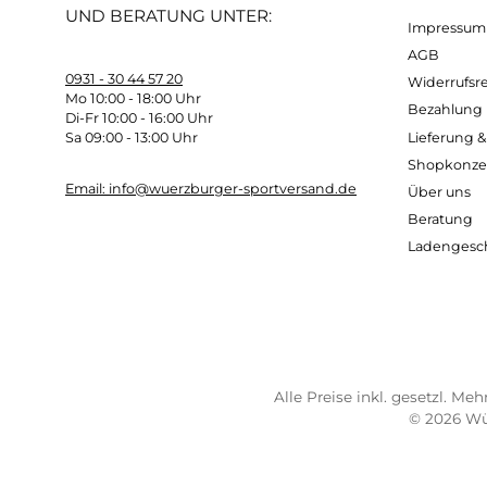
Schafthöhe:
25 cm
Sohlenschlüsse:
3 B
Kostenloser Versand ab 70 €
Sch
TELEFONISCHE UNTERSTÜTZUNG
SER
UND BERATUNG UNTER:
Imp
AG
0931 - 30 44 57 20
Wide
Mo 10:00 - 18:00 Uhr
Bez
Di-Fr 10:00 - 16:00 Uhr
Lief
Sa 09:00 - 13:00 Uhr
Sho
Email: info@wuerzburger-sportversand.de
Übe