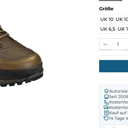
ausw
Größe
UK 10
UK 10
UK 6,5
UK 
Produkt Anzahl: 
Autorisi
Seit 200
Kostenlo
Kostenlo
Kauf au
14 Tage 