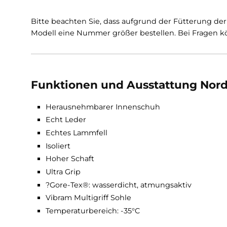
Nordkap Pro
GTX
ist bis zu einer Temperatur v
ganz einfach durch die Gamaschen herausnehm-
Haltbarkeit in dem er den Fuß und das Oberm
schützt. Die Ultra Grip Sohle greift - mit ih
- wie Krallen in den Untergrund und sorgt für
Untergrund.
Bitte beachten Sie, dass aufgrund der Fütteru
Modell eine Nummer größer bestellen. Bei Fr
Funktionen und Ausstattung
Herausnehmbarer Innenschuh
Echt Leder
Echtes Lammfell