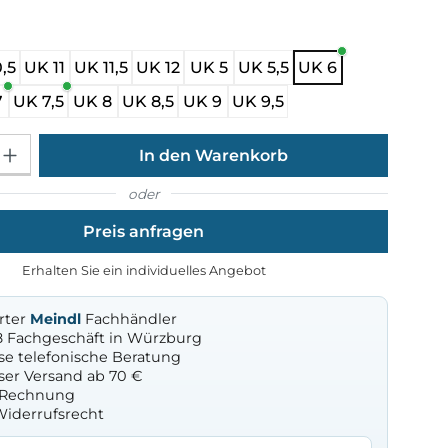
ählen
,5
UK 11
UK 11,5
UK 12
UK 5
UK 5,5
UK 6
7
UK 7,5
UK 8
UK 8,5
UK 9
UK 9,5
Gib den gewünschten Wert ein oder benutze die Schaltflächen um die Anza
In den Warenkorb
oder
Preis anfragen
Erhalten Sie ein individuelles Angebot
erter
Meindl
Fachhändler
8 Fachgeschäft in Würzburg
se telefonische Beratung
ser Versand ab 70 €
f Rechnung
Widerrufsrecht