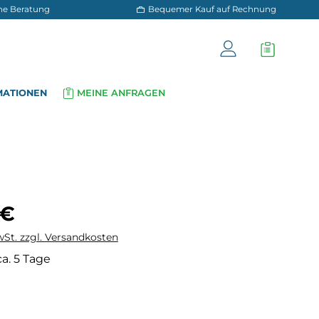
 und persönliche Beratung
Bequemer Kauf a
OG
INFORMATIONEN
MEINE ANFRAGEN
▾
▾
is:
 €
wSt. zzgl. Versandkosten
ca. 5 Tage
hlen