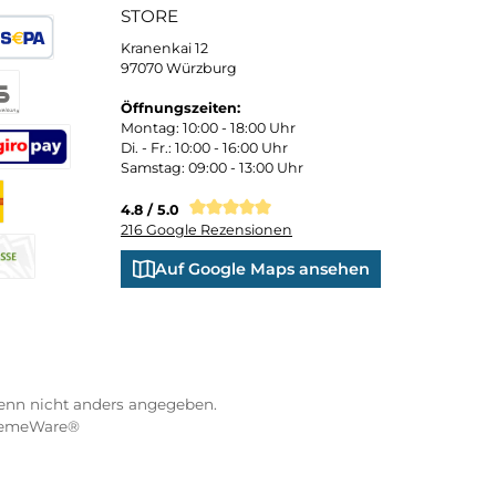
 und persönliche Beratung
Bequemer Kauf a
ND VERSANDARTEN
WÜRZBURGER-SPORTVE
STORE
Kranenkai 12
oder Debitkarte
SEPA Lastschrift
97070 Würzburg
Öffnungszeiten:
eps
Montag: 10:00 - 18:00 Uhr
Di. - Fr.: 10:00 - 16:00 Uhr
Samstag: 09:00 - 13:00 Uhr
co
XXO
Benutzerdefiniertes Bild 3