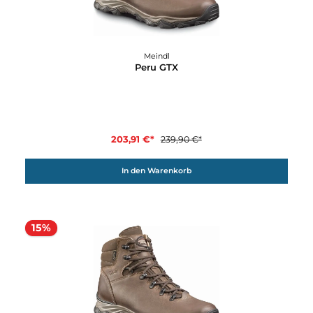
237,92 €*
279,90 €*
In den Warenkorb
15%
Meindl