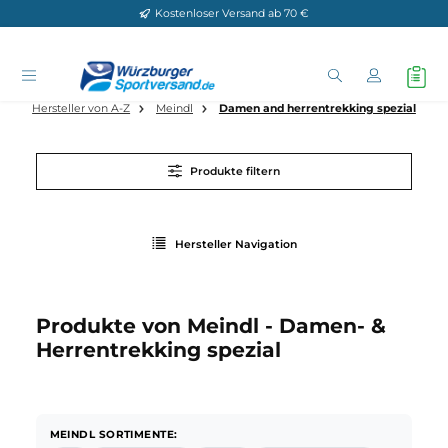
Kostenloser Versand ab 70 €
Zum Hauptinhalt springen
Hersteller von A-Z
Meindl
Damen and herrentrekking spez
Produkte filtern
Hersteller Navigation
Produkte von Meindl - Damen- &
Herrentrekking spezial