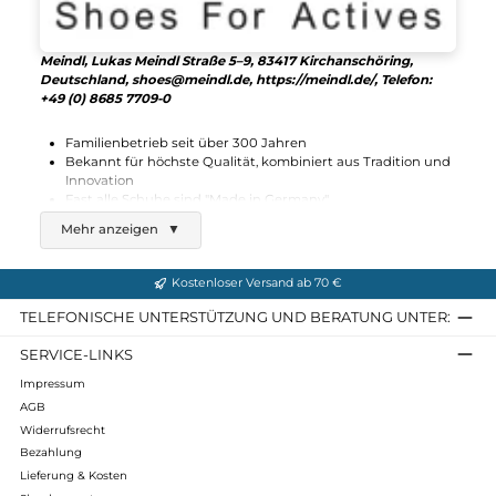
Meindl
Peru Lady GTX
203,91 €*
239,90 €*
In den Warenkorb