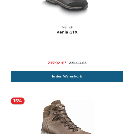
203,91 €*
239,90 €*
In den Warenkorb
15%
Meindl
Kenia GTX