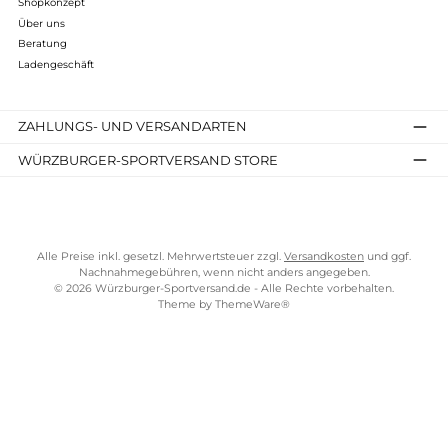
Meindl, Lukas Meindl Straße 5–9, 83417 Kirchanschöring,
Deutschland, shoes@meindl.de, https://meindl.de/, Telefon:
+49 (0) 8685 7709-0
Familienbetrieb seit über 300 Jahren
Bekannt für höchste Qualität, kombiniert aus Tradition un
Innovation
Fast alle Schuhe sind "Made in Germany"
Mehr anzeigen
▼
Meindl - Schuhe für Aktive aus
Familientradition
Kostenloser Versand ab 70 €
TELEFONISCHE UNTERSTÜTZUNG UND BERATUNG UNTER
Meindl-Schuhe sind aus Tradition deutsche Handwerkskunst.
SERVICE-LINKS
Die Familie Meindl begann die Schuhmacher-Geschichte vor
über 300 Jahren. Das Unternehmen ist immer noch
Impressum
familiengeführt - nun schon in der 11. Generation - von den
AGB
Brüdern Lars und Lukas Meindl.
Widerrufsrecht