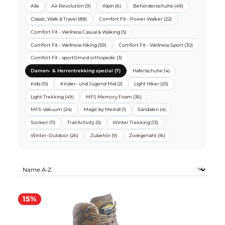
MEINDL SORTIMENTE:
Alle
Air Revolution (9)
Alpin (6)
Behördenschuhe (49)
Classic, Walk & Travel (88)
Comfort Fit - Power Walker (22)
Comfort Fit - Wellness Casual & Walking (5)
Comfort Fit - Wellness Hiking (59)
Comfort Fit - Wellness Sport (30)
Comfort Fit - sportOmed orthopedic (3)
Damen- & Herrentrekking spezial (7)
Haferlschuhe (4)
Kids (15)
Kinder- und Jugend Mid (2)
Light Hiker (25)
Light Trekking (49)
MFS Memory Foam (36)
MFS-Vakuum (24)
Magic by Meindl (1)
Sandalen (4)
Socken (11)
Trail Activity (5)
Winter Trekking (13)
Winter-Outdoor (26)
Zubehör (9)
Zwiegenäht (16)