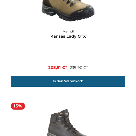
203,91 €*
239,90 €*
In den Warenkorb
15%
Meindl
Kansas Lady GTX