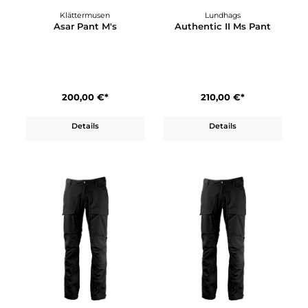
Klättermusen
Klättermusen
Andvare Pants M´s
Ansur Shorts M´s
499,00 €*
179,00 €*
Details
Details