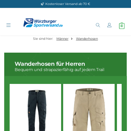
Kostenloser Versand ab 70 €
Zum Hauptinhalt springen
Sie sind hier:
Männer
Wanderhosen
Wanderhosen für Herren
Bequem und strapazierfähig auf jedem Trail