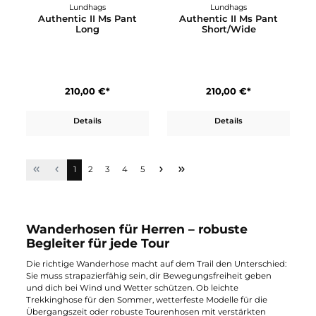
Klättermusen
Lundhags
Asar Pant M's
Authentic II Ms Pant
200,00 €*
210,00 €*
Details
Details