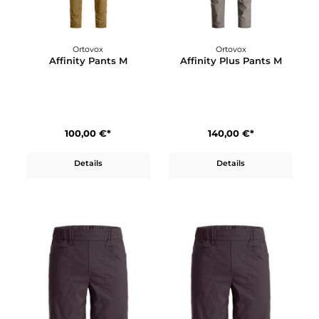
Abisko Trail Stretch
Abisko Trekking Tights
Trousers M
Pro M
209,95 €*
159,95 €*
Details
Details