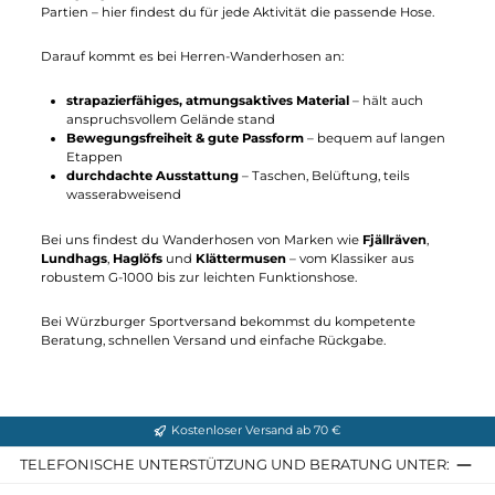
Lundhags
Lundhags
Authentic II Ms Pant
Authentic II Ms Pant
Long
Short/Wide
210,00 €*
210,00 €*
Details
Details