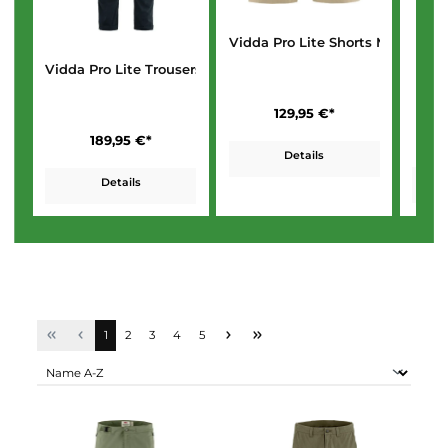
Vidda Pro Lite Shorts M
Vidda Pro Lite Trousers M
129,95 €*
189,95 €*
Details
Details
Seite
Seite
Seite
Seite
Seite
1
2
3
4
5