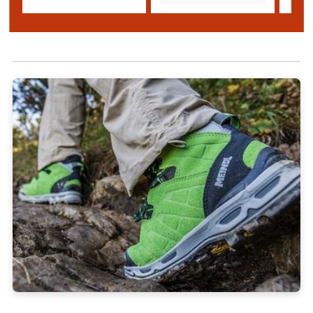
Hier raten wir zu den hochwertigen Socken von
Ortovox, EightSo
und Woolpower
.
Die passenden Socken für den Som
TK Merino Light
Socks Classic 200