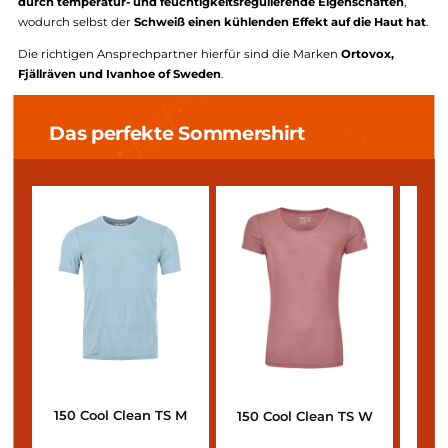
T-Shirt/Tanktop
Ein
atmungsaktives Top für heiße Tage ist ebenso wichtig
, wie di
Kopfbedeckung. Wir empfehlen hierfür ein Shirt, das aus
hochwertiger Merinowolle gefertigt wurde.
Merinowolle überzeu
durch temperatur- und feuchtigkeitsregulierende Eigenschafte
wodurch selbst der
Schweiß einen kühlenden Effekt auf die Haut
Die richtigen Ansprechpartner hierfür sind die Marken
Ortovox,
Fjällräven und Ivanhoe of Sweden
.
Das perfekte Sommershirt