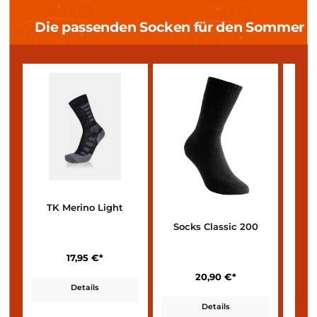
Socken
Wir halten, ebenso wie bei den Tops, Merinowolle für die ideale W
für Socken. Auch hier aus dem Grund, dass die
Wolle die Flüssigke
nach außen abgibt
und durch
höchste Atmungsaktivität und
Geruchsneutralität
überzeugt.