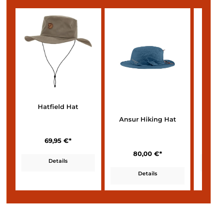
Auch die Marken
Fjällräven
und
Klättermusen
bieten eine breite
Vielfalt an Sonnenhüten.
Der ideale Sonnenhut
Hatfield Hat
Ansur Hiking Hat