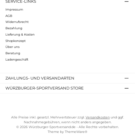
Antelao GTX
für breite Füße.
Die idealen Wanderschuhe für den
Sommer
Ohio 2 GTX
Ohio Lady 2 GTX