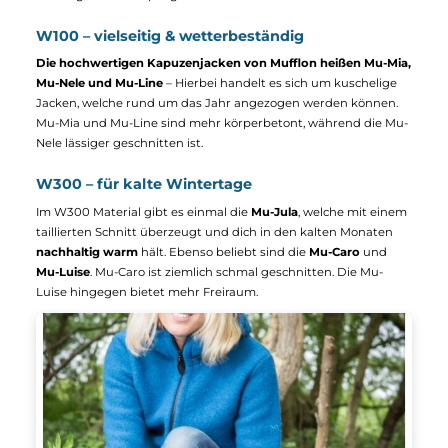
Mu-Juma
Mu-Lou
239,90 €*
319,90 €*
Details
Details
Full-Zip mit Kapuze – kuschelig & wetterfest
W50 – leicht & feminin
Die körpernah geschnittene Mu-Kalea
kommt mit einer vor