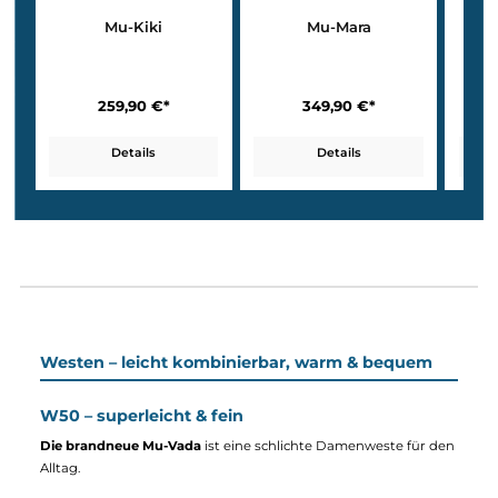
W50 – leicht & modern
Der Damenmantel Mu-Kiki
kommt mit einem
eleganten V-
Ausschnitt
, wodurch er ideal für milde Frühjahrestage ist.
W100 – für Alltag & Übergang
Der Mufflon Mu-Mara
ist ein Kurzmantel mit Stehkragen, weicher
Haptik und hoher Alltagstauglichkeit.
Mu-Jana
ist ein Mantel mit
natürlicher Linie und höchstem Komfort.
Mu-Nika
ist ein sehr
femininer Mantel mit Kapuze, Stehkragen und 2-Wege-Zipper –
perfekt bei Wind & Wetter.
W300 – maximale Wärme & Schutz
Bei der Mu-Rika
handelt es sich um einen
wetterfesten Mantel,
welcher dich selbst in den kältesten Monaten
zuverlässig warm h
Mit der
Mu-Carla
hast du einen Wintermantel mit
klarer Linie an
deiner Seite.