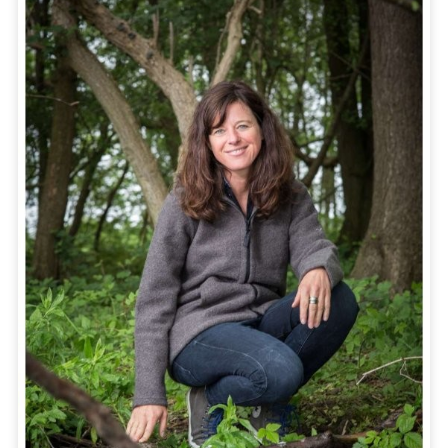
Jacke
W50
Körpernah
Ja
Kalea
Mu-
Weste
W50
Körpernah
Nein
Vada