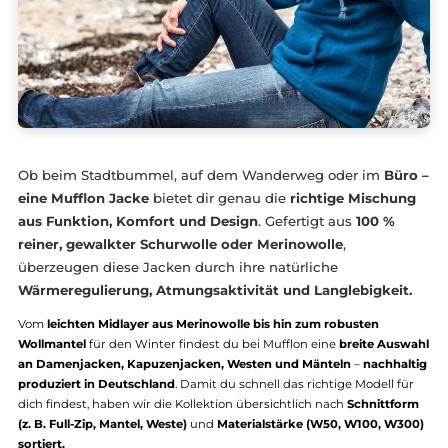
Ob beim Stadtbummel, auf dem Wanderweg oder im
Bü
eine Mufflon Jacke
bietet dir genau die
richtige Mischu
aus Funktion, Komfort und Design
. Gefertigt aus
100 %
reiner, gewalkter Schurwolle oder Merinowolle
,
überzeugen diese Jacken durch ihre natürliche
Wärmeregulierung, Atmungsaktivität und Langlebigkei
Vom
leichten Midlayer aus Merinowolle bis hin zum robusten
Wollmantel
für den Winter findest du bei Mufflon eine
breite Au