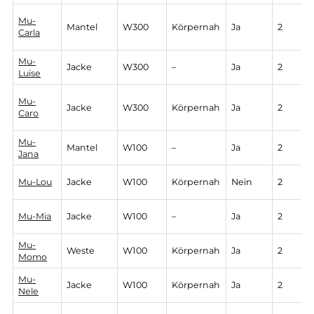
Mu-Mel
Jacke
W300
Körpernah
Nein
2
Mu-Jula
Jacke
W300
Körpernah
Ja
2
Mu-
Mantel
W300
Körpernah
Ja
2
Carla
Mu-
Jacke
W300
–
Ja
2
Luise
Mu-
Jacke
W300
Körpernah
Ja
2
Caro
Mu-
Mantel
W100
–
Ja
2
Jana
Mu-Lou
Jacke
W100
Körpernah
Nein
2