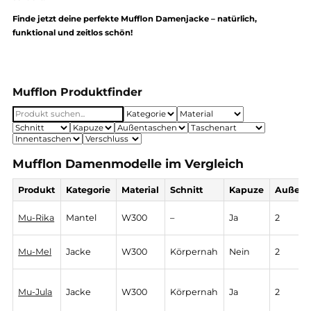
an Damenjacken, Kapuzenjacken, Westen und Mänteln
–
nachha
produziert in Deutschland
. Damit du schnell das richtige Modell f
dich findest, haben wir die Kollektion übersichtlich nach
Schnittf
(z. B. Full-Zip, Mantel, Weste)
und
Materialstärke (W50, W100, W
sortiert.
Finde jetzt deine perfekte Mufflon Damenjacke – natürlich,
funktional und zeitlos schön!
Mufflon Produktfinder
Mufflon Damenmodelle im Vergleich
Produkt
Kategorie
Material
Schnitt
Kapuze
Mu-Rika
Mantel
W300
–
Ja
2