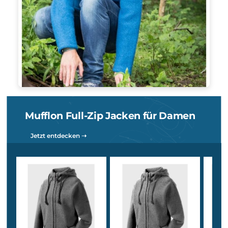
den Elementen schützenden Kapuze und ist höchst
atmungsaktiv und pflegeleicht.
W100 – vielseitig & wetterbeständig
Die hochwertigen Kapuzenjacken von Mufflon heißen Mu-Mi
Mu-Nele und Mu-Line
– Hierbei handelt es sich um kuschelige
Jacken, welche rund um das Jahr angezogen werden können.
Mu-Mia und Mu-Line sind mehr körperbetont, während die Mu
Nele lässiger geschnitten ist.
W300 – für kalte Wintertage
Im W300 Material gibt es einmal die
Mu-Jula
, welche mit eine
taillierten Schnitt überzeugt und dich in den kalten Monaten
nachhaltig warm
hält. Ebenso beliebt sind die
Mu-Caro
und
Mu-Luise
. Mu-Caro ist ziemlich schmal geschnitten. Die Mu-
Luise hingegen bietet mehr Freiraum.