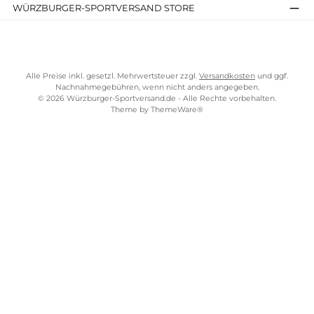
209,90 €*
259,90 €*
Details
Details
Fazit: Deine perfekte Mufflon Jacke wartet schon
Egal ob du eine
leichte Damenweste aus Merinowolle
, eine
wetterfeste
Kapuzenjacke oder einen kuscheligen Wollmantel fü
den Winter
suchst – bei Mufflon findest du
natürliche Wärme,
langlebige Qualität und zeitloses Design in einem Kleidungsstüc
vereint. Alle Modelle werden verantwortungsvoll in Deutschland