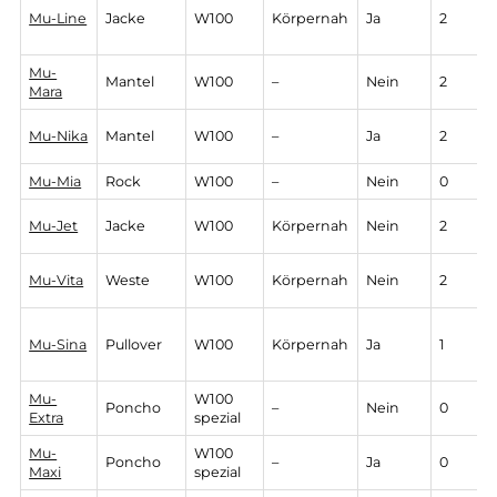
Mu-Mia
Jacke
W100
–
Ja
2
Mu-
Weste
W100
Körpernah
Ja
2
Momo
Mu-
Jacke
W100
Körpernah
Ja
2
Nele
Mu-Line
Jacke
W100
Körpernah
Ja
2
Mu-
Mantel
W100
–
Nein
2
Mara
Mu-Nika
Mantel
W100
–
Ja
2
Mu-Mia
Rock
W100
–
Nein
Mu-Jet
Jacke
W100
Körpernah
Nein
2