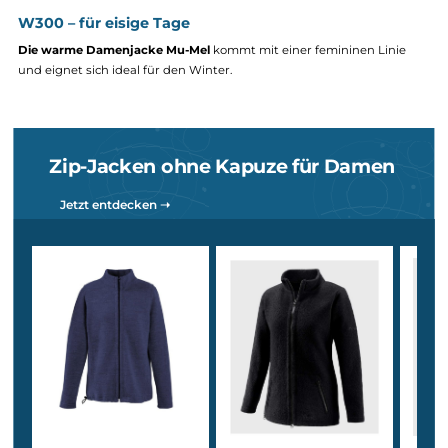
Full-Zip ohne Kapuze – schlicht, feminin &
kombinierbar
W50 – angenehm leicht
Im W50 Material bietet Mufflon die leichte Damenjacke namens
Juma
. Sie kommt mit einem körpernahen Schnitt und eignet sich 
die Übergangszeit & Indoor.
W100 – das perfekte Mittelmaß
Im W100 Material kommt Mufflon mit den zwei Jacken Mu-Jet u
Mu-Lou daher.
Die Mu-Jet ist eine hochwertige Ganzjahresjacke 
die Mu-Lou überzeugt durch höchste Atmungsaktivität, ist
wetterabweisend und tailliert geschnitten.
W300 – für eisige Tage