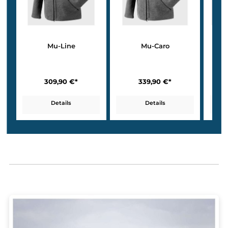
Mufflon Full-Zip Jacken für Damen
Jetzt entdecken ➝