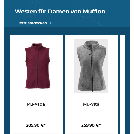
259,90 €*
349,90 €*
Details
Details
Westen – leicht kombinierbar, warm & bequem
W50 – superleicht & fein
Die brandneue Mu-Vada
ist eine schlichte Damenweste für de
Alltag.
W100 – perfekte Mittelschicht
Die
Mu-Vita
kommt mit einem Stehkragen, einem Zwei-Wege-