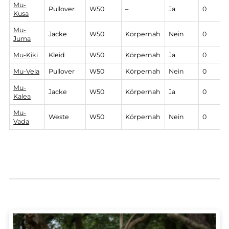
Mu-Vita
Weste
W100
Körpernah
Nein
2
Mu-Sina
Pullover
W100
Körpernah
Ja
1
Mu-
W100
Poncho
–
Nein
Extra
spezial
Mu-
W100
Poncho
–
Ja
Maxi
spezial
Mu-
Pullover
W50
–
Ja
Kusa
Mu-
Jacke
W50
Körpernah
Nein
Juma
Mu-Kiki
Kleid
W50
Körpernah
Ja
Mu-Vela
Pullover
W50
Körpernah
Nein
Mu-