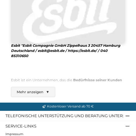
Esbit
Trockenbrennstoff-Kochset
79,95 €*
Details
30%