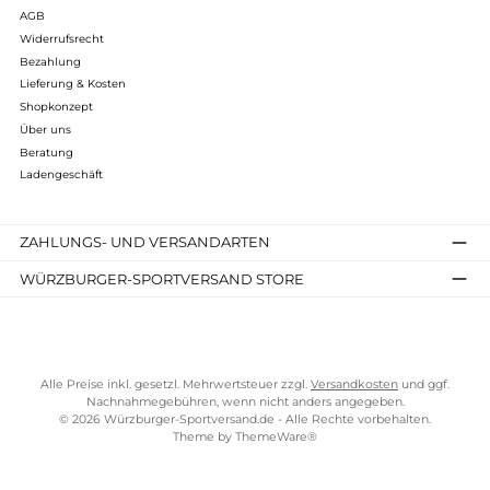
Esbit
Trockenbrennstoff-Tabletten
6,96 €*
9,95 €*
In den Warenkorb