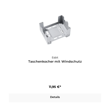
30%
Esbit
Taschenkocher
10,46 €*
14,95 €*
In den Warenkorb