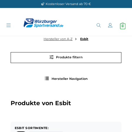
Kostenloser Versand ab 70 €
Zum Hauptinhalt springen
Hersteller von A-Z
Esbit
Produkte filtern
Hersteller Navigation
Produkte von Esbit