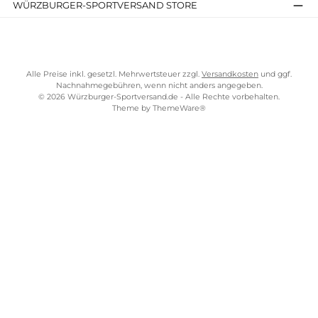
Tactical Basecap
Travel Pillow
24,90 €*
35,90 €*
Details
Details
Kostenloser Versand ab 70 €
TELEFONISCHE UNTERSTÜTZUNG UND BERATUNG UNTER