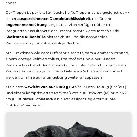
Tropen
Der Carinthia Tropen Sommer-Schlafsack ist die ideale Wahl für
Abenteurer, die
leichten und kompakten Schlafkomfort
suchen.
Dieser Schlafsack beeindruckt mit seinem extrem kleinen Packm
und geringem Gewicht, wodurch er mühelos in Ihrem Rucksack Pl
findet.
Der Tropen ist perfekt für feucht-heiße Tropennächte geeignet, 