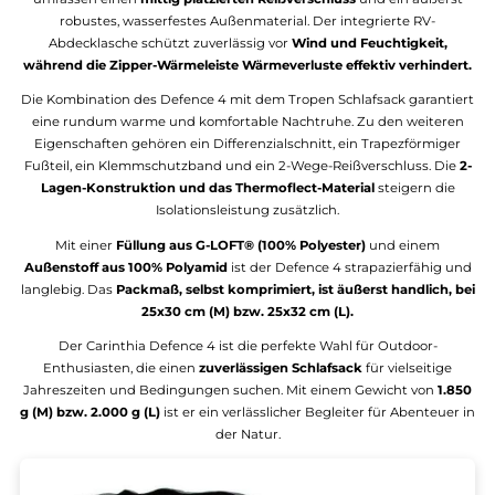
Das TSS bietet
ultimative Anpassungsfähigkeit
. Der
hochatmungsaktive Außen- und Innenstoff
gewährleistet einen
effizienten Feuchtigkeitstransport nach außen und ermöglicht ei
Verwendung in einer Vielzahl von Umgebungen. Einzeln verwende
sind beide Schlafsäcke bereits ausgezeichnete Wahl für den So
oder die Dreijahreszeit. Durch die Kombination der beiden
Schlafsäcke kann ein beeindruckendes Temperaturlimit von
bis z
-15°C erreicht
werden, was selbst für extreme Bedingungen ausrei
Das System ist mit einer
Vielzahl von Funktionen
ausgestattet,
darunter ein Differenzialschnitt, eine Reißverschlussabdecklasche
Koppelbarkeit, ein Wärmekragen, ein Klemmschutzband, eine
Zip
Wärmeleiste und ein 2-Wege-Reißverschluss
. Die
3-Lagen-
Konstruktion
und das
Thermoflect-Material
erhöhen die
Isolationsleistung.
TSS Inner und Outer können auch separat gekauft werden.
Defence 4