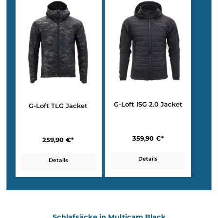
Klettverschluss für Abzeichen.
Mit einem internen, einstellbaren Kordelzug am Saum und einem
mitgelieferten Packsack für die kompakte Aufbewahrung ist dies
Jacke äußerst anpassbar und praktisch. Mit einem
Gewicht von 7
810 Gramm (Größe M)
ist sie leicht und kompakt, bereit für Aben
in der Natur.
Die Jacken in Multicam Black