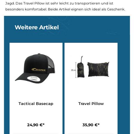
Die Schlafsäcke in Multicam Black
Tropen
Defence 4
219,90 €*
235,90 €*