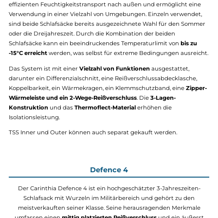
TSS System
Das Carinthia TSS Multicam Black Technical Sleeping Bag System
definiert die Standards für
vielseitige Schlafsysteme
neu. Dieses
innovative System besteht aus zwei Komponenten: dem
TSS Inner
und dem TSS Outer-Schlafsack
, die einzeln oder kombiniert
verwendet werden können.