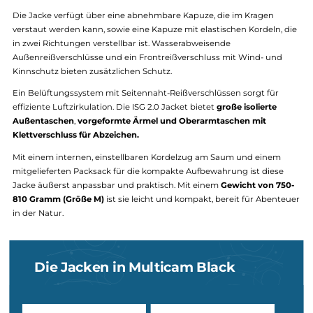
ISG 2.0 Jacket
Auch die schicke ISG 2.0 Jacket von Carinthia ist in Multicam Black
verfügbar. Es folgen die wichtigsten Infos über die Jacket:
Die Carinthia ISG 2.0 Jacket ist ein Multifunktionskleidungsstück,
herausragende Bewegungsfreiheit und Flexibilität bietet. Mit ihr
hochwertigen GORE® Softshell-Material ist die Jacke
wind- und
wasserabweisend
und gleichzeitig atmungsaktiv. Die
bewährte G
LOFT® Isolierung auf der Vorder- und Rückseite
reguliert die
Temperatur und Luftfeuchtigkeit für optimalen Tragekomfort.
Die Jacke verfügt über eine abnehmbare Kapuze, die im Kragen
verstaut werden kann, sowie eine Kapuze mit elastischen Kordeln,
in zwei Richtungen verstellbar ist. Wasserabweisende
Außenreißverschlüsse und ein Frontreißverschluss mit Wind- un
Kinnschutz bieten zusätzlichen Schutz.
Ein Belüftungssystem mit Seitennaht-Reißverschlüssen sorgt für
effiziente Luftzirkulation. Die ISG 2.0 Jacket bietet
große isolierte
Außentaschen
,
vorgeformte Ärmel und Oberarmtaschen mit