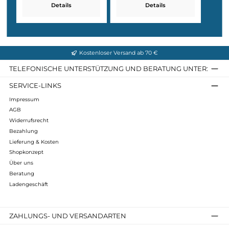
Details
Details
Abgesehen von den oben genannten Produkten, g
es außerdem eine Cap und ein Kissen in der schic
Farbe Multicam Black.
Die neue Tactical Basecap sieht in der Farbe Multicam Black nich
extrem schick aus, sondern bietet auch eine gute Tarnung auf de
Jagd. Das Travel Pillow ist sehr leicht zu transportieren und ist
besonders komfortabel. Beide Artikel eignen sich ideal als Gesche
Weitere Artikel