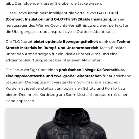
TLG Jacket
Die TLG Jacket ist eine der wenigen Jacken, die es in Multicam Bl
gibt. Das folgende müssen Sie über die Jacke wissen:
Diese Jacke kombiniert intelligent die Vorteile von
G-LOFT® Ci
(Compact Insulation) und G-LOFT® STi (Stable Insulation)
, um ei
herausragendes Wärme-Gewichts-Verhältnis zu erzielen, perfekt f
die Übergangszeit und anspruchsvolle Outdoor-Abenteuer.
Die TLG Jacket
bietet optimale Bewegungsfreiheit
dank des
Tec
Stretch Materials im Rumpf- und Unterarmbereich
. Mesh-Einsätz
unter den Armen sorgen für ein ideales Körperklima und eine
effiziente Belüftung, selbst bei intensiven Aktivitäten.
Die Jacke verfügt über einen
praktischen 1-Wege-Reißverschluss
eine Napoleontasche und zwei große Seitentaschen
für ausreic
Stauraum. Die Kapuze mit verstärktem Schirm und elastischen