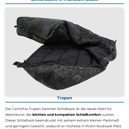
G-Loft ISG 2.0 Jacket
G-Loft TLG Jacket
359,90 €*
259,90 €*
Details
Details
Schlafsäcke in Multicam Black