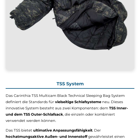
seiner
ausgezeichneten Dampfdurchlässigkeit,
die für eine
angenehme Belüftung
sorgt. Zusätzlich verfügt er über ein
integriertes Moskitonetz, das unerwünschte Gäste fernhält. Die
Shelltrans Außenhülle
bietet Schutz und die notwendige
Wärmeleistung für kühle, neblige Nächte.
Mit Funktionen wie dem Differenzialschnitt, dem Klemmschutzba
einem 2-Wege Reißverschluss, Thermoflect und einer 1-Lagen
Konstruktion bietet der Tropen durchdachte Details für maximal
Komfort. Er kann sogar mit dem Defence 4 Schlafsack kombiniert
werden, um Ihre Schlafumgebung weiter anzupassen.
Mit einem
Gewicht von nur 1.100 g
(Größe M) bzw. 1.300 g (Größe 
und einem komprimierten Packmaß von nur 19x24 cm (M) bzw. 19
cm (L) ist dieser Schlafsack ein zuverlässiger Begleiter für Ihre
Outdoor-Abenteuer.