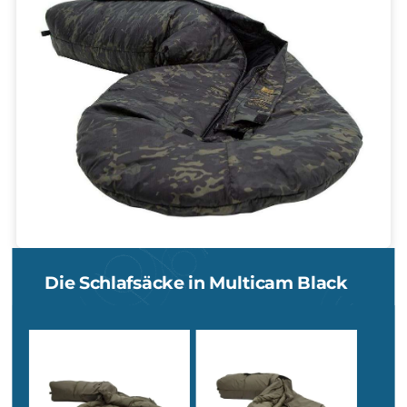
Der Carinthia Defence 4 ist ein hochgeschätzter 3-Jahreszeite
Schlafsack mit Wurzeln im Militärbereich und gehört zu den
meistverkauften seiner Klasse. Seine herausragenden Merkma
umfassen einen
mittig platzierten Reißverschluss
und ein äuße
robustes, wasserfestes Außenmaterial. Der integrierte RV-
Abdecklasche schützt zuverlässig vor
Wind und Feuchtigkeit
während die Zipper-Wärmeleiste Wärmeverluste effektiv verhind
Die Kombination des Defence 4 mit dem Tropen Schlafsack garan
eine rundum warme und komfortable Nachtruhe. Zu den weite
Eigenschaften gehören ein Differenzialschnitt, ein Trapezförmi
Fußteil, ein Klemmschutzband und ein 2-Wege-Reißverschluss. D
Lagen-Konstruktion und das Thermoflect-Material
steigern d
Isolationsleistung zusätzlich.
Mit einer
Füllung aus G-LOFT® (100% Polyester)
und einem
Außenstoff aus 100% Polyamid
ist der Defence 4 strapazierfähig
langlebig. Das
Packmaß, selbst komprimiert, ist äußerst handlich
25x30 cm (M) bzw. 25x32 cm (L).
Der Carinthia Defence 4 ist die perfekte Wahl für Outdoor-