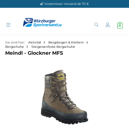
Kostenloser Versand ab 70 €
Zum Hauptinhalt springen
Sie sind hier:
Aktivität
Bergsteigen & Klettern
Bergschuhe
Steigeisenfeste Bergschuhe
Meindl - Glockner MFS
Bildergalerie überspringen