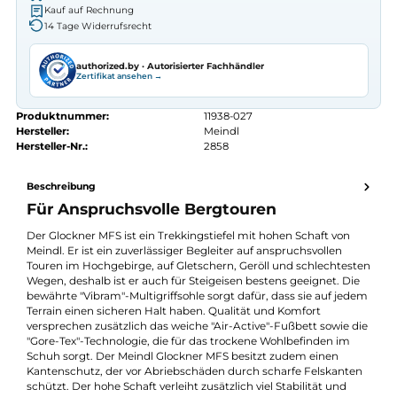
Autorisierter
Meindl
Fachhändler
Seit 2008 Fachgeschäft in Würzburg
Kostenlose telefonische Beratung
Kostenloser Versand ab 70 €
Kauf auf Rechnung
14 Tage Widerrufsrecht
authorized.by · Autorisierter Fachhändler
Zertifikat ansehen →
Produktnummer:
11938-027
Hersteller:
Meindl
Hersteller-Nr.:
2858
Beschreibung
Für Anspruchsvolle Bergtouren
Der Glockner MFS ist ein Trekkingstiefel mit hohen Schaft von
Meindl. Er ist ein zuverlässiger Begleiter auf anspruchsvollen
Touren im Hochgebirge, auf Gletschern, Geröll und schlechtes