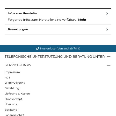
Technische Daten:
Obermaterial: Sil-Nubukleder
Futter: GORE-TEX® Performance
Fußbett: Air-Active® Soft Print drysole
Sohle: Meindl Multigriff® von Wibram®
Gewicht: 950 Gramm (Gewogen in der UK Größe 8)
Infos zum Hersteller
Folgende Infos zum Hersteller sind verfübar...
Mehr
Bewertungen
Kostenloser Versand ab 70 €
TELEFONISCHE UNTERSTÜTZUNG UND BERATUNG UNTER