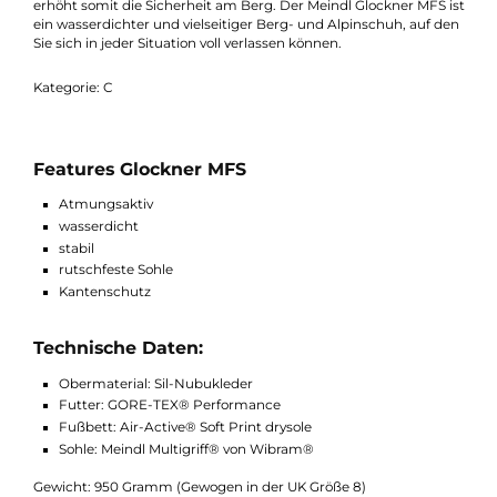
Wegen, deshalb ist er auch für Steigeisen bestens geeignet. Di
bewährte "Vibram"-Multigriffsohle sorgt dafür, dass sie auf jed
Terrain einen sicheren Halt haben. Qualität und Komfort
versprechen zusätzlich das weiche "Air-Active"-Fußbett sowie d
"Gore-Tex"-Technologie, die für das trockene Wohlbefinden im
Schuh sorgt. Der Meindl Glockner MFS besitzt zudem einen
Kantenschutz, der vor Abriebschäden durch scharfe Felskante
schützt. Der hohe Schaft verleiht zusätzlich viel Stabilität und
erhöht somit die Sicherheit am Berg. Der Meindl Glockner MFS 
ein wasserdichter und vielseitiger Berg- und Alpinschuh, auf d
Sie sich in jeder Situation voll verlassen können.
Kategorie: C
Features Glockner MFS
Atmungsaktiv
wasserdicht
stabil
rutschfeste Sohle
Kantenschutz