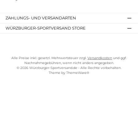
SERVICE-LINKS
Impressum
AGB
Widerrufsrecht
Bezahlung
Lieferung & Kosten
Shopkonzept
Über uns
Beratung
Ladengeschäft
ZAHLUNGS- UND VERSANDARTEN
WÜRZBURGER-SPORTVERSAND STORE