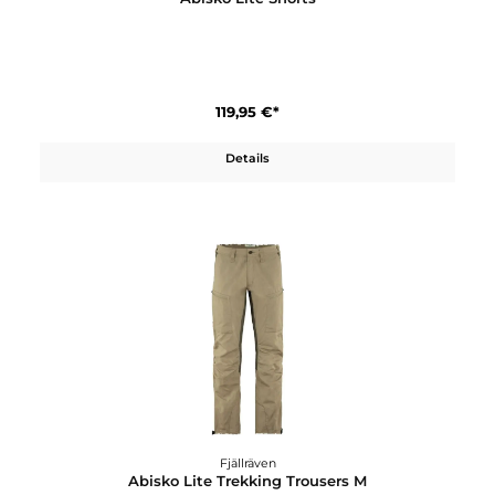
Fjällräven
Abisko Hike Shirt W
119,95 €*
Details