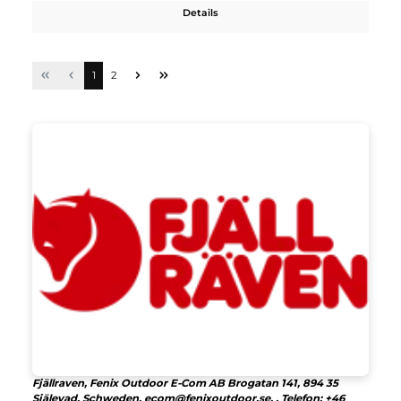
Fjällräven
Abisko Midsummer Trousers M
189,95 €*
Details