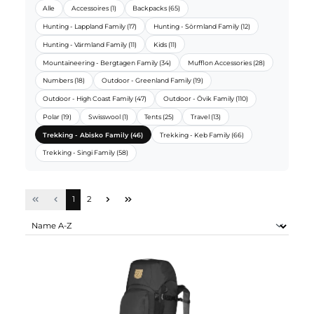
FJÄLLRÄVEN SORTIMENTE:
Alle
Accessoires (1)
Backpacks (65)
Hunting - Lappland Family (17)
Hunting - Sörmland Family (12)
Hunting - Värmland Family (11)
Kids (11)
Mountaineering - Bergtagen Family (34)
Mufflon Accessories (28)
Numbers (18)
Outdoor - Greenland Family (19)
Outdoor - High Coast Family (47)
Outdoor - Övik Family (110)
Polar (19)
Swisswool (1)
Tents (25)
Travel (13)
Trekking - Abisko Family (46)
Trekking - Keb Family (66)
Trekking - Singi Family (58)
Seite
Seite
1
2