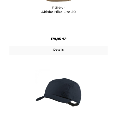
Fjällräven
Abisko Hike Jacket M
249,95 €*
Details