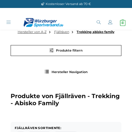
Kostenloser Versand ab 70 €
Zum Hauptinhalt springen
Hersteller von A-Z
Fjällräven
Trekking abisko family
Produkte filtern
Hersteller Navigation
Produkte von Fjällräven - Trekkin
- Abisko Family