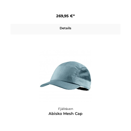
Details
Fjällräven
Abisko Lite Trekking Trs M