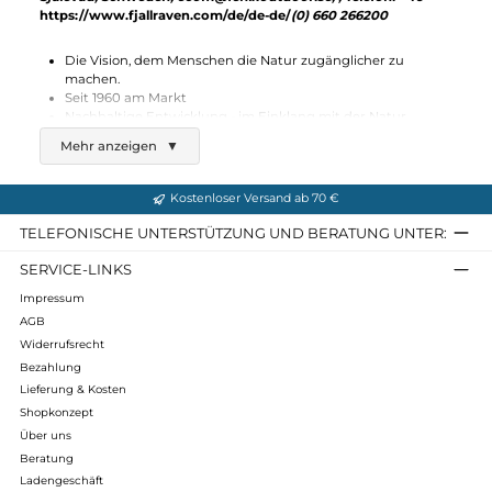
Fjällräven
Abisko Midsummer Trousers W
189,95 €*
Details