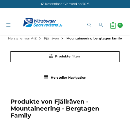
Kostenloser Versand ab 70 €
Zum Hauptinhalt springen
Hersteller von A-Z
Fjällräven
Mountaineering bergtagen fam
Produkte filtern
Hersteller Navigation
Produkte von Fjällräven -
Mountaineering - Bergtagen
Family