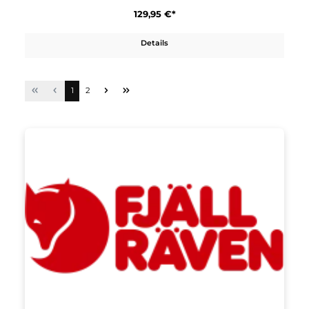
Fjällräven
Bergtagen Merino 190 LJ M
129,95 €*
Details