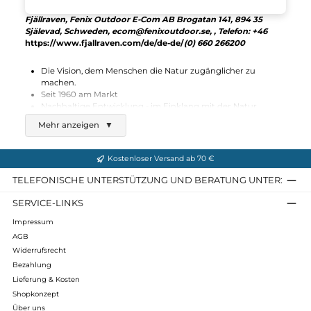
Fjällräven
Bergtagen Merino 190 LJ W
129,95 €*
Details