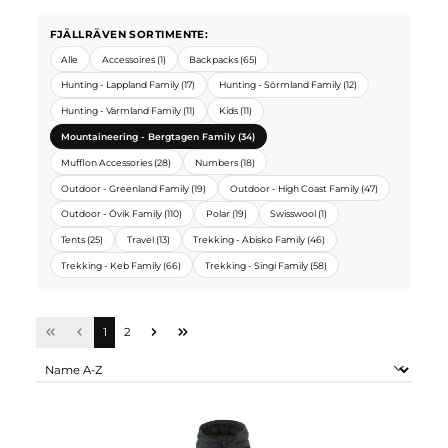
FJÄLLRÄVEN SORTIMENTE:
Alle
Accessoires (1)
Backpacks (65)
Hunting - Lappland Family (17)
Hunting - Sörmland Family (12)
Hunting - Värmland Family (11)
Kids (11)
Mountaineering - Bergtagen Family (34)
Mufflon Accessories (28)
Numbers (18)
Outdoor - Greenland Family (19)
Outdoor - High Coast Family (47)
Outdoor - Övik Family (110)
Polar (19)
Swisswool (1)
Tents (25)
Travel (13)
Trekking - Abisko Family (46)
Trekking - Keb Family (66)
Trekking - Singi Family (58)
Seite
Seite
1
2