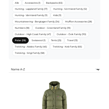
FJÄLLRÄVEN SORTIMENTE:
Alle
Accessoires (1)
Backpacks (65)
Hunting - Lappland Family (17)
Hunting - Sörmland Family (12)
Hunting - Värmland Family (11)
Kids (11)
Mountaineering - Bergtagen Family (34)
Mufflon Accessories (28)
Numbers (18)
Outdoor - Greenland Family (19)
Outdoor - High Coast Family (47)
Outdoor - Övik Family (110)
Polar (19)
Swisswool (1)
Tents (25)
Travel (13)
Trekking - Abisko Family (46)
Trekking - Keb Family (66)
Trekking - Singi Family (58)