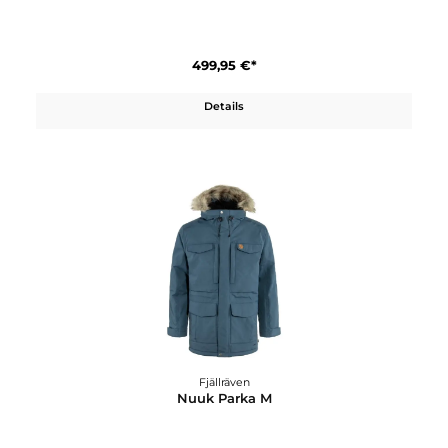
Fjällräven
Luhkka
379,95 €*
Details