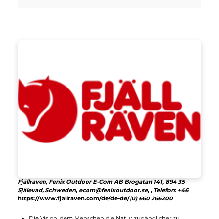
Details
Fjällräven
Polar Expedition Parka W