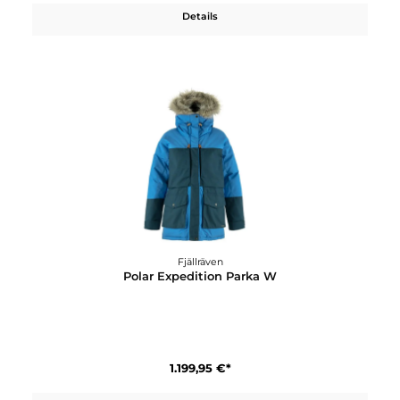
Fjällräven
Polar -30
999,95 €*