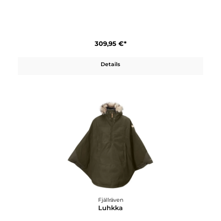
Fjällräven
Fjällräven Polar Parka M
849,95 €*
Details