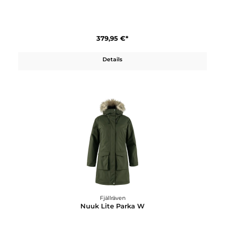
Fjällräven
Keb Wool Padded Jacket W
309,95 €*
Details