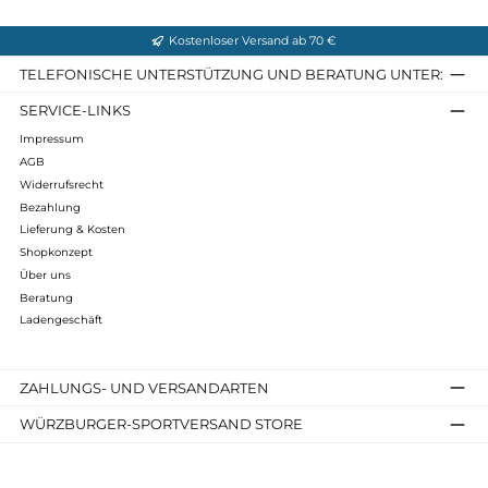
D 400
559,90 €*
Details