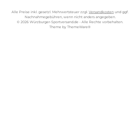
Kostenloser Versand ab 70 €
TELEFONISCHE UNTERSTÜTZUNG UND BERATUNG UNTER
SERVICE-LINKS
Impressum
AGB
Widerrufsrecht
Bezahlung
Lieferung & Kosten
Shopkonzept
Über uns
Beratung
Ladengeschäft
ZAHLUNGS- UND VERSANDARTEN
WÜRZBURGER-SPORTVERSAND STORE