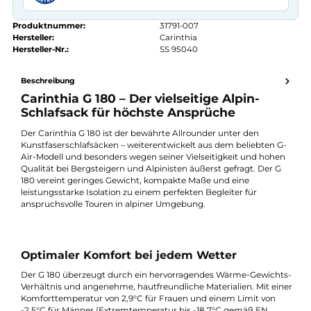
Kauf auf Rechnung
14 Tage Widerrufsrecht
authorized.by · Autorisierter Fachhändler
Zertifikat ansehen →
Produktnummer:
31791-007
Hersteller:
Carinthia
Hersteller-Nr.:
SS 95040
Beschreibung
Carinthia G 180 – Der vielseitige Alpin-
Schlafsack für höchste Ansprüche
Der Carinthia G 180 ist der bewährte Allrounder unter den
Kunstfaserschlafsäcken – weiterentwickelt aus dem beliebten 
Air-Modell und besonders wegen seiner Vielseitigkeit und hoh
Qualität bei Bergsteigern und Alpinisten äußerst gefragt. Der 
180 vereint geringes Gewicht, kompakte Maße und eine
leistungsstarke Isolation zu einem perfekten Begleiter für
anspruchsvolle Touren in alpiner Umgebung.