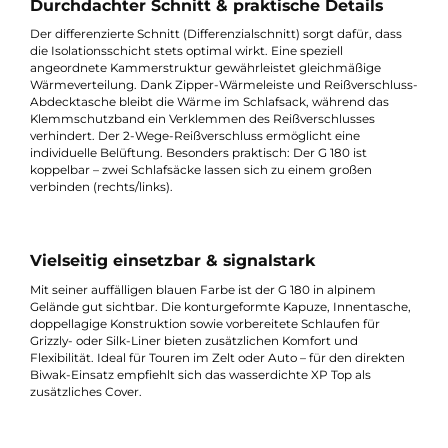
Füllung: Die patentierte G-Loft® Si Kunstfaser (100%
Polyester) bleibt auch bei Nässe formstabil, pflegeleicht un
bietet überdurchschnittliche Bauschkraft sowie
langanhaltende Wärmeleistung.
Thermoflect-Technologie: Ein integriertes,
aluminiumbedampftes Vlies reflektiert Körperwärme nach
innen und steigert so die Isolationsleistung – ohne die
Atmungsaktivität zu beeinträchtigen.
Durchdachter Schnitt & praktische Details
Der differenzierte Schnitt (Differenzialschnitt) sorgt dafür, dass
die Isolationsschicht stets optimal wirkt. Eine speziell
angeordnete Kammerstruktur gewährleistet gleichmäßige
Wärmeverteilung. Dank Zipper-Wärmeleiste und Reißverschlu
Abdecktasche bleibt die Wärme im Schlafsack, während das
Klemmschutzband ein Verklemmen des Reißverschlusses
verhindert. Der 2-Wege-Reißverschluss ermöglicht eine
individuelle Belüftung. Besonders praktisch: Der G 180 ist
koppelbar – zwei Schlafsäcke lassen sich zu einem großen
verbinden (rechts/links).