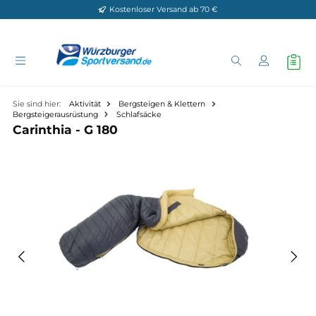
Kostenloser Versand ab 70 €
Zum Hauptinhalt springen
Sie sind hier:
Aktivität
Bergsteigen & Klettern
Bergsteigerausrüstung
Schlafsäcke
Carinthia - G 180
Bildergalerie überspringen