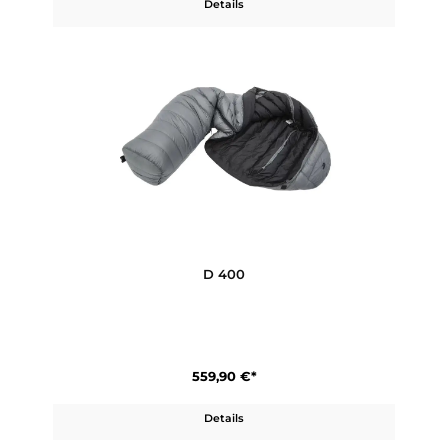
G 280
371,90 €*
Details