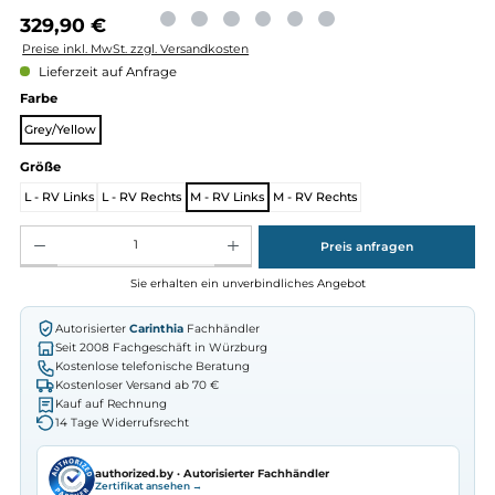
Regulärer Preis:
329,90 €
Preise inkl. MwSt. zzgl. Versandkosten
Lieferzeit auf Anfrage
auswählen
Farbe
Grey/Yellow
auswählen
Größe
L - RV Links
L - RV Rechts
M - RV Links
M - RV Rechts
Produkt Anzahl: Gib den gewünschten Wert ein oder benutze die Schaltflächen um die Anz
Preis anfragen
Sie erhalten ein unverbindliches Angebot
Autorisierter
Carinthia
Fachhändler
Seit 2008 Fachgeschäft in Würzburg
Kostenlose telefonische Beratung
Kostenloser Versand ab 70 €