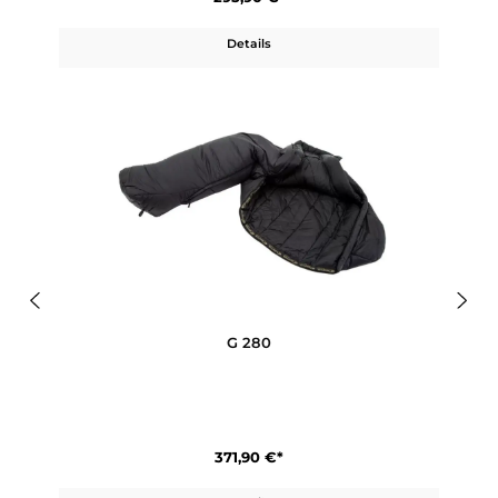
G 145
295,90 €*
Details