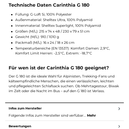
Vielseitig einsetzbar & signalstark
Mit seiner auffälligen blauen Farbe ist der G 180 in alpinem
Gelände gut sichtbar. Die konturgeformte Kapuze, Innentasch
doppellagige Konstruktion sowie vorbereitete Schlaufen für
Grizzly- oder Silk-Liner bieten zusätzlichen Komfort und
Flexibilität. Ideal für Touren im Zelt oder Auto – für den direkte
Biwak-Einsatz empfiehlt sich das wasserdichte XP Top als
zusätzliches Cover.
Technische Daten Carinthia G 180
Füllung: G-Loft Si, 100% Polyester
Außenmaterial: Shelltex Ultra, 100% Polyamid
Innenmaterial: Shelltex Superlight, 100% Polyamid
Größen (M/L): 215 x 74 x 48 / 230 x 79 x 51 cm
Gewicht (M/L): 910 / 1010 g
Packmaß (M/L): 16 x 24 / 18 x 26 cm
Temperaturbereiche (EN 13537): Komfort Damen: 2,9°C,