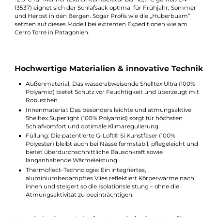
Optimaler Komfort bei jedem Wetter
Der G 180 überzeugt durch ein hervorragendes Wärme-Gewich
Verhältnis und angenehme, hautfreundliche Materialien. Mit ei
Komforttemperatur von 2,9°C für Frauen und einem Limit von
-2,5°C für Männer (Extremtemperatur bis -18,7°C gemäß EN
13537) eignet sich der Schlafsack optimal für Frühjahr, Somme
und Herbst in den Bergen. Sogar Profis wie die „Huberbuam“
setzten auf dieses Modell bei extremen Expeditionen wie am
Cerro Torre in Patagonien.
Hochwertige Materialien & innovative Techn
Außenmaterial: Das wasserabweisende Shelltex Ultra (100%
Polyamid) bietet Schutz vor Feuchtigkeit und überzeugt m
Robustheit.
Innenmaterial: Das besonders leichte und atmungsaktive
Shelltex Superlight (100% Polyamid) sorgt für höchsten
Schlafkomfort und optimale Klimaregulierung.