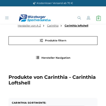
Kostenloser Versand ab 70 €
Zum Hauptinhalt springen
Hersteller von A-Z
Carinthia
Carinthia loftshell
Produkte filtern
Hersteller Navigation
Produkte von Carinthia - Carinthi
Loftshell