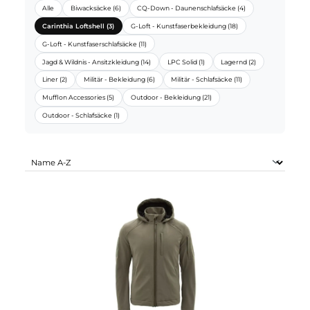
CARINTHIA SORTIMENTE:
Alle
Biwacksäcke (6)
CQ-Down - Daunenschlafsäcke (4)
Carinthia Loftshell (3)
G-Loft - Kunstfaserbekleidung (18)
G-Loft - Kunstfaserschlafsäcke (11)
Jagd & Wildnis - Ansitzkleidung (14)
LPC Solid (1)
Lagernd (2)
Liner (2)
Militär - Bekleidung (6)
Militär - Schlafsäcke (11)
Mufflon Accessories (5)
Outdoor - Bekleidung (21)
Outdoor - Schlafsäcke (1)