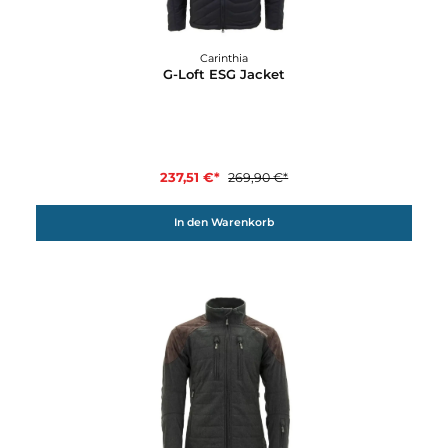
Carinthia
G-Loft ESG Jacket
237,51 €*
269,90 €*
In den Warenkorb