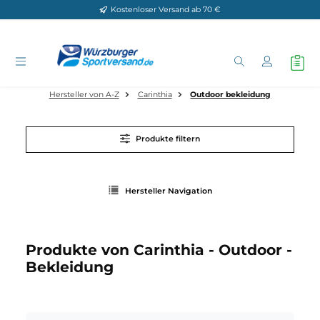
Kostenloser Versand ab 70 €
Zum Hauptinhalt springen
Hersteller von A-Z
Carinthia
Outdoor bekleidung
Produkte filtern
Hersteller Navigation
Produkte von Carinthia - Outdoor 
Bekleidung