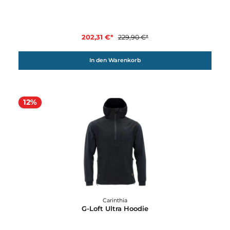
Carinthia
G-Loft TLG Vest
229,90 €*
Details
12%