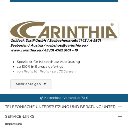
279,90 €*
Details
12%
Carinthia
TLG 2.0 Lady Jacket