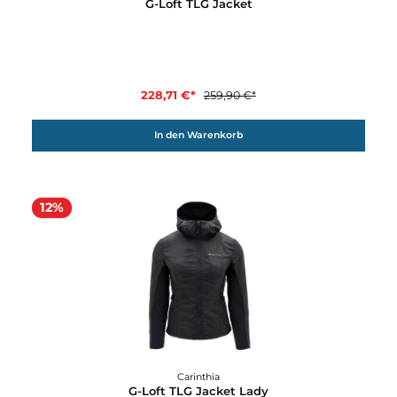
255,11 €*
289,90 €*
In den Warenkorb
12%
Carinthia
G-Loft TLG Jacket