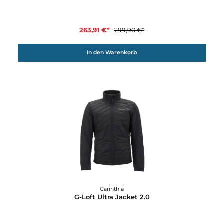
Carinthia
G-Loft TLG Vest Lady
202,31 €*
229,90 €*
In den Warenkorb
12%