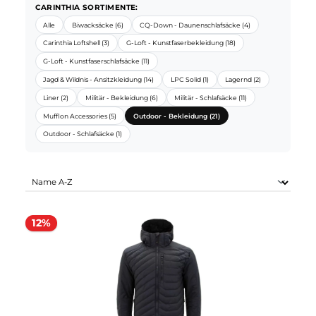
CARINTHIA SORTIMENTE:
Alle
Biwacksäcke (6)
CQ-Down - Daunenschlafsäcke (4)
Carinthia Loftshell (3)
G-Loft - Kunstfaserbekleidung (18)
G-Loft - Kunstfaserschlafsäcke (11)
Jagd & Wildnis - Ansitzkleidung (14)
LPC Solid (1)
Lagernd (2)
Liner (2)
Militär - Bekleidung (6)
Militär - Schlafsäcke (11)
Mufflon Accessories (5)
Outdoor - Bekleidung (21)
Outdoor - Schlafsäcke (1)
12%