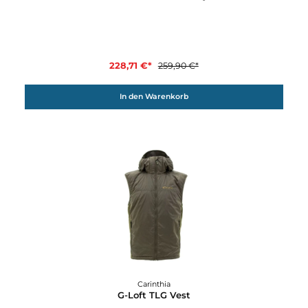
228,71 €*
259,90 €*
In den Warenkorb
12%
Carinthia
G-Loft TLG Jacket Lady