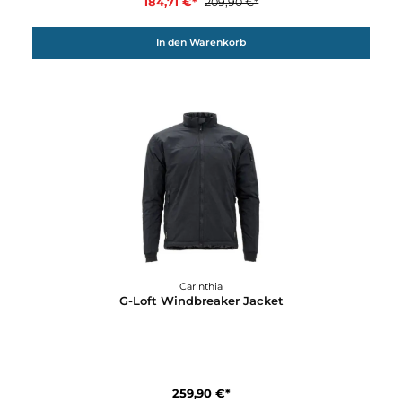
12%
Carinthia
G-Loft Ultra Shirt 2.0
168,87 €*
191,90 €*
In den Warenkorb