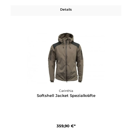
12%
Carinthia
G-Loft Ultra Vest 2.0
184,71 €*
209,90 €*