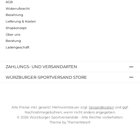
246,31 €*
279,90 €*
In den Warenkorb
12%