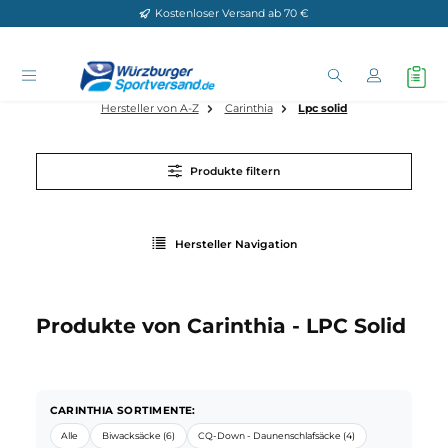
Kostenloser Versand ab 70 €
Zum Hauptinhalt springen
Hersteller von A-Z
Carinthia
Lpc solid
Produkte filtern
Hersteller Navigation
Produkte von Carinthia - LPC Soli