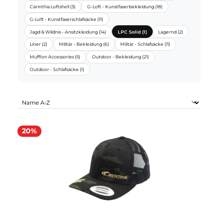
CARINTHIA SORTIMENTE:
Alle
Biwacksäcke (6)
CQ-Down - Daunenschlafsäcke (4)
Carinthia Loftshell (3)
G-Loft - Kunstfaserbekleidung (18)
G-Loft - Kunstfaserschlafsäcke (11)
Jagd & Wildnis - Ansitzkleidung (14)
LPC Solid (1)
Lagernd (2)
Liner (2)
Militär - Bekleidung (6)
Militär - Schlafsäcke (11)
Mufflon Accessories (5)
Outdoor - Bekleidung (21)
Outdoor - Schlafsäcke (1)
20%