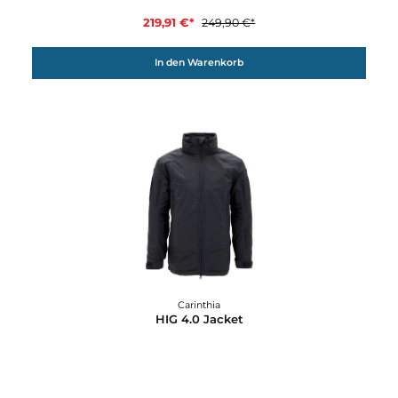
Carinthia
Goldeck Hunt Pants
263,91 €*
299,90 €*
In den Warenkorb
12%