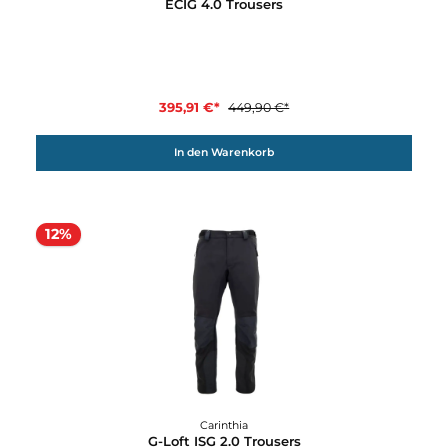
12%
Carinthia
ECIG 4.0 Trousers
395,91 €*
449,90 €*