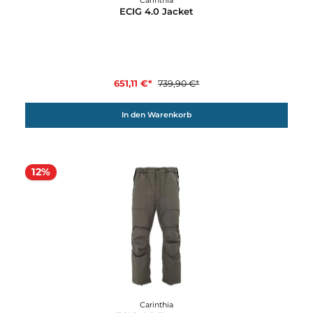
12%
Carinthia
ECIG 4.0 Jacket
651,11 €*
739,90 €*
In den Warenkorb