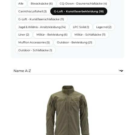
CARINTHIA SORTIMENTE:
Alle
Biwacksäcke (6)
CQ-Down - Daunenschlafsäcke (4)
Carinthia Loftshell (3)
G-Loft - Kunstfaserbekleidung (18)
G-Loft - Kunstfaserschlafsäcke (11)
Jagd & Wildnis - Ansitzkleidung (14)
LPC Solid (1)
Lagernd (2)
Liner (2)
Militär - Bekleidung (6)
Militär - Schlafsäcke (11)
Mufflon Accessories (5)
Outdoor - Bekleidung (21)
Outdoor - Schlafsäcke (1)