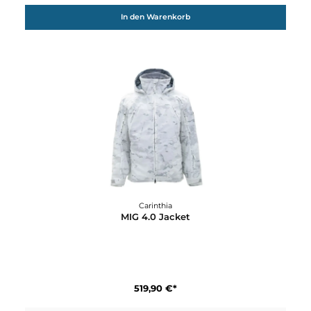
Carinthia
LIG 4.0 Jacket
202,31 €*
229,90 €*
In den Warenkorb