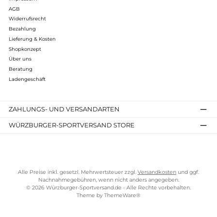
Details
12%
Carinthia
MIG 4.0 Trousers
369,51 €*