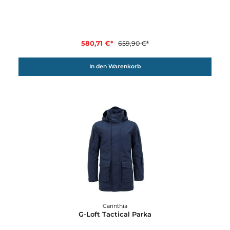
290,31 €*
329,90 €*
In den Warenkorb
12%
Carinthia
G-Loft Tactical Anorak