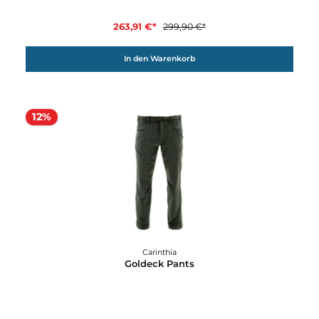
Carinthia
G-Loft Windbreaker Trousers
202,31 €*
229,90 €*
In den Warenkorb
12%