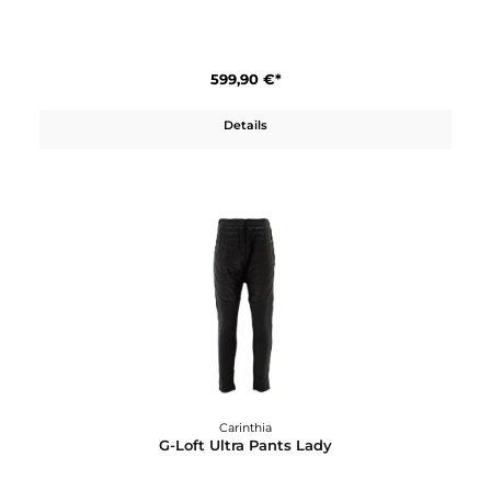
580,71 €*
659,90 €*
In den Warenkorb
Carinthia
G-Loft Tactical Parka