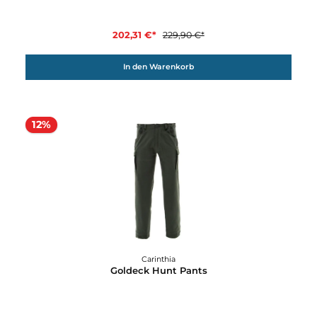
G-Loft Ultra Pants Lady
159,90 €*
Details
12%