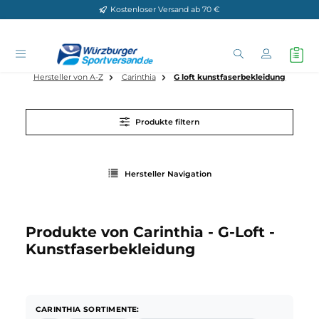
Kostenloser Versand ab 70 €
Zum Hauptinhalt springen
Hersteller von A-Z
Carinthia
G loft kunstfaserbekleidung
Produkte filtern
Hersteller Navigation
Produkte von Carinthia - G-Loft -
Kunstfaserbekleidung