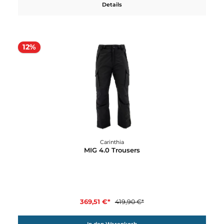
12%
Carinthia
LIG 4.0 Trousers
175,91 €*
199,90 €*
In den Warenkorb