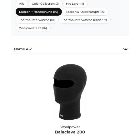
WOOLPOWER SORTIMENTE:
Alle
Color Collection (3)
Mid Layer (4)
Mützen + Handschuhe (10)
Socken & Kniestrümpfe (15)
Thermounterwäsche (10)
Thermounterwäsche Kinder (7)
Woolpower Lite (16)