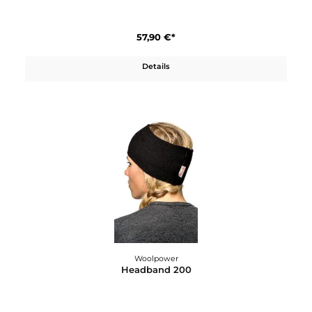
Woolpower
Cap 400
57,90 €*
Details