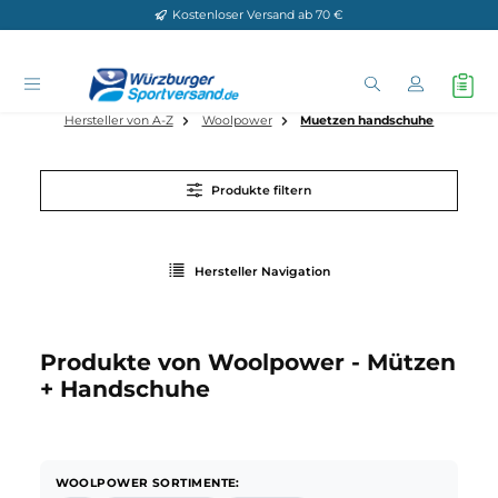
Kostenloser Versand ab 70 €
Zum Hauptinhalt springen
Hersteller von A-Z
Woolpower
Muetzen handschuhe
Produkte filtern
Hersteller Navigation
Produkte von Woolpower - Mütze
+ Handschuhe