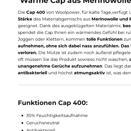
Beschreibung
Infos zum Hersteller
Warme Cap aus Merinowo
Die
Cap 400
von Woolpower, für kalte Tage,
ve
Stärke
des Materialsgemischs aus
Merinowoll
geeignet. Dank des ausgeklügelten Materialm
spendet die Cap Ihnen ein wärmendes Gefühl b
Joggen oder Klettern, kommen
tolle Funktion
aufnehmen, ohne sich dabei nass anzufühlen.
verloren.
Die Mütze ist zudem noch äußerst pfl
oft müssen Sie das Produkt sowieso nicht was
unangenehme Gerüche aufzunehmen
. Das l
antibakteriell
und höchst
atmungsaktiv
ist, 