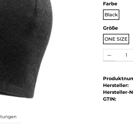
auswä
Farbe
Black
ausw
Größe
ONE SIZE
Produkt Anzahl: 
Produktnu
Hersteller:
Hersteller-Nr
GTIN: