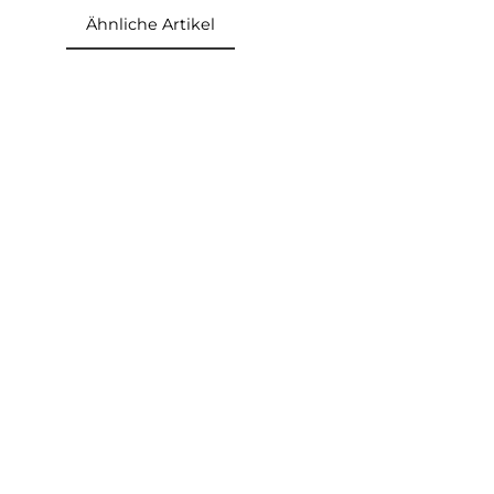
Material:
70% Merinowolle, 30% Polyamide
Gewicht:
400 g/m²
Pflegemittel: Woolcare von Woolpower
Ähnliche Artikel
Produktgalerie überspringen