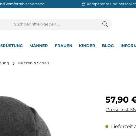
neller und komfortabler Versand
Kompetente
T
AUSRÜSTUNG
MÄNNER
FRAUEN
KINDER
BL
▾
▾
▾
▾
▾
rbekleidung
Mützen & Schals
Regulärer Pre
57,90 
Preise inkl. M
Lieferzeit 