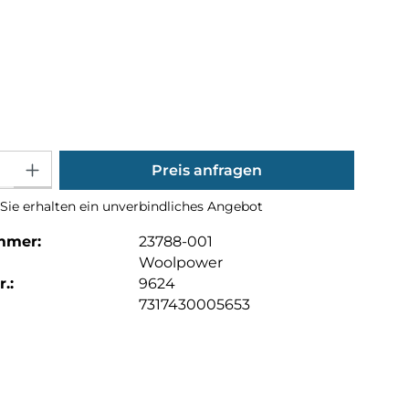
hlen
ählen
Gib den gewünschten Wert ein oder benutze die Schaltflächen um die Anza
Preis anfragen
Sie erhalten ein unverbindliches Angebot
mmer:
23788-001
Woolpower
.:
9624
7317430005653