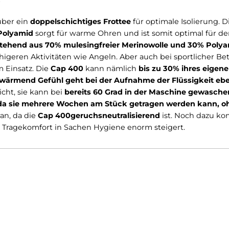
Bewertungen
lle
rfügt über ein
doppelschichtiges Frottee
für optimale I
e und Polyamid
sorgt für warme Ohren und ist somit o
ix,
bestehend aus 70% mulesingfreier Merinowolle u
ei ruhigeren Aktivitäten wie Angeln. Aber auch bei sp
en
zum Einsatz. Die
Cap 400
kann nämlich
bis zu 30% 
 Das wärmend Gefühl geht bei der Aufnahme der Flüs
egeleicht, sie kann bei
bereits 60 Grad in der Masch
chen,
da sie mehrere Wochen am Stück getragen wer
iegt daran, da die
Cap 400
geruchsneutralisierend
ist. 
was den Tragekomfort in Sachen Hygiene enorm steigert