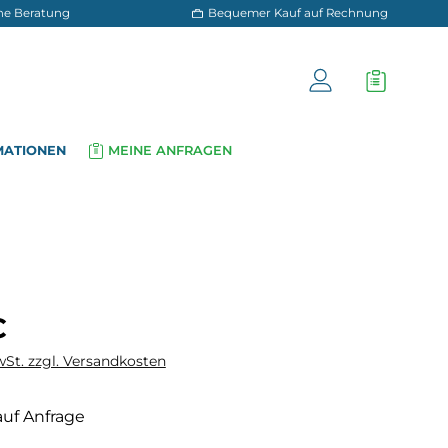
 und persönliche Beratung
Bequemer Kauf a
OG
INFORMATIONEN
MEINE ANFRAGEN
▾
▾
is:
€
wSt. zzgl. Versandkosten
auf Anfrage