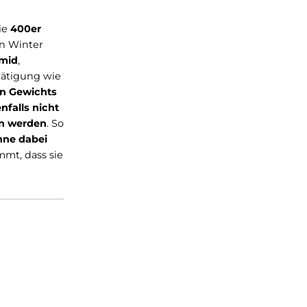
solierung. Die
400er
ptimal für den Winter
nd 30% Polyamid
,
ortlicher Betätigung wie
ihres eigenen Gewichts
sigkeit ebenfalls nicht
ine gewaschen werden
. So
den kann, ohne dabei
Noch dazu kommt, dass sie
.