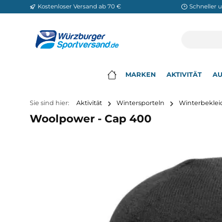
Kostenloser Versand ab 70 €
Sch
m Hauptinhalt springen
Zur Suche springen
Zur Hauptnavigation springen
MARKEN
AKTIVITÄ
▾
Sie sind hier:
Aktivität
Wintersporteln
Winte
Woolpower - Cap 400
Bildergalerie überspringen