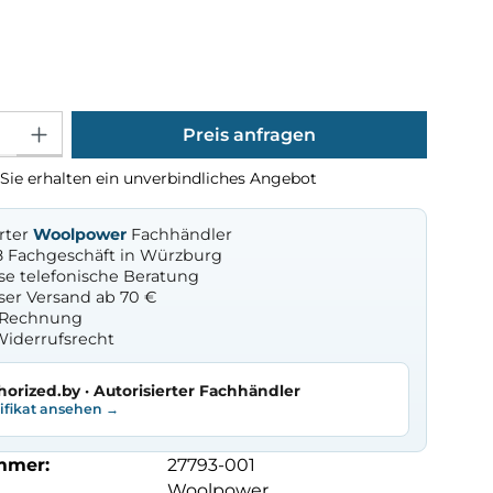
ählen
Gib den gewünschten Wert ein oder benutze die Schaltflächen um die Anza
Preis anfragen
Sie erhalten ein unverbindliches Angebot
erter
Woolpower
Fachhändler
8 Fachgeschäft in Würzburg
se telefonische Beratung
ser Versand ab 70 €
f Rechnung
Widerrufsrecht
horized.by · Autorisierter Fachhändler
tifikat ansehen →
mmer:
27793-001
Woolpower