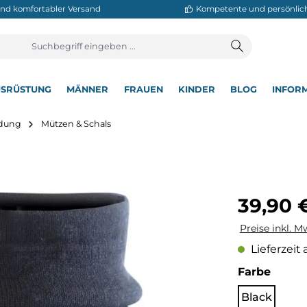
neller und komfortabler Versand
Kompetente
T
AUSRÜSTUNG
MÄNNER
FRAUEN
KINDER
BL
▾
▾
▾
▾
▾
rbekleidung
Mützen & Schals
Regulärer Pre
39,90 
Preise inkl. M
Lieferzeit 
auswä
Farbe
Black