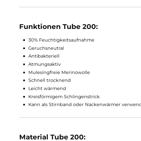
täglichem Lüften), da er geruchsneutral ist.
gewisses Kratzgefühl kann durch den Wollantei
diesen tollen Funktionen sehr schnell daran
Der Tube 200 ist für Frau und Mann.
Funktionen Tube 200:
30% Feuchtigkeitsaufnahme
Geruchsneutral
Antibakteriell
Atmungsaktiv
Mulesingfreie Merinowolle
Schnell trocknend