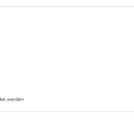
 Er nimmt unangenehme Schweiß oder andere Gerüche nu
l nicht vollständig ausgeschlossen werden, allerdings 
 gewöhnen.