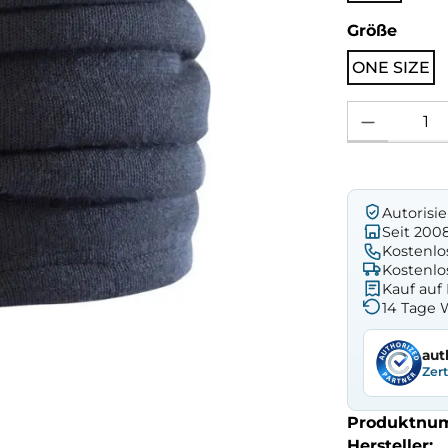
ausw
Größe
ONE SIZE
Produkt Anzahl: 
Autorisi
Seit 200
Kostenlo
Kostenlo
Kauf au
14 Tage 
aut
Zer
Produktnu
Hersteller: