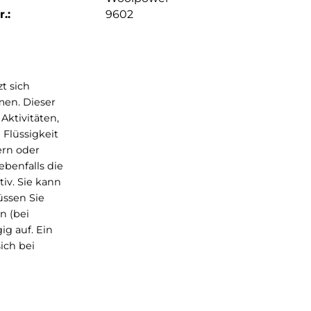
.:
9602
Produkt setzt sich
lyamid zusammen. Dieser
arten oder Aktivitäten,
ewichtes an Flüssigkeit
en wie Klettern oder
r Haut ist ebenfalls die
e atmungsaktiv. Sie kann
eigentlich müssen Sie
n werden kann (bei