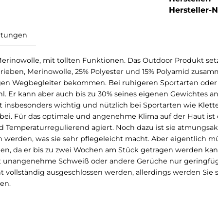
Hersteller-Nr
Bewertungen
ger Merinowolle, mit tollten Funktionen. Das Outdoor 
s geschrieben, Merinowolle, 25% Polyester und 15% Po
anglebigen Wegbegleiter bekommen. Bei ruhigeren Sport
Gefühl. Er kann aber auch bis zu 30% seines eigenen G
ies ist insbesonders wichtig und nützlich bei Sportart
lich bei. Für das optimale und angenehme Klima auf de
its- und Temperaturregulierend agiert. Noch dazu ist si
aschen werden, was sie sehr pflegeleicht macht. Aber 
che hauen, da er bis zu zwei Wochen am Stück getrage