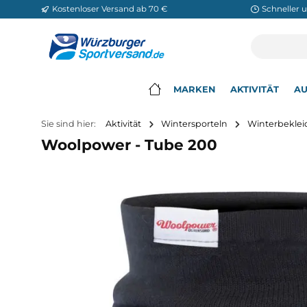
Kostenloser Versand ab 70 €
Sch
m Hauptinhalt springen
Zur Suche springen
Zur Hauptnavigation springen
MARKEN
AKTIVITÄ
▾
Sie sind hier:
Aktivität
Wintersporteln
Winte
Woolpower - Tube 200
Bildergalerie überspringen