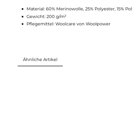
Leicht wärmend
Kreisförmigem Schlingenstrick
Kann als Stirnband oder Nackenwärmer 
Material Tube 200:
Material: 60% Merinowolle, 25% Polyester,
Gewicht: 200 g/m²
Pflegemittel: Woolcare von Woolpower
Ähnliche Artikel