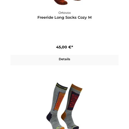
Ortovox
Alpine Light Quarter Socks W
24,00 €*
Details