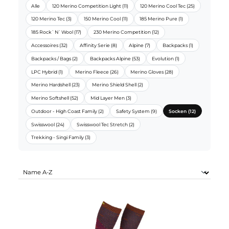
ORTOVOX SORTIMENTE:
Alle
120 Merino Competition Light (11)
120 Merino Cool Tec (25)
120 Merino Tec (3)
150 Merino Cool (11)
185 Merino Pure (1)
185 Rock`N`Wool (17)
230 Merino Competition (12)
Accessoires (32)
Affinity Serie (8)
Alpine (7)
Backpacks (1)
Backpacks / Bags (2)
Backpacks Alpine (53)
Evolution (1)
LPC Hybrid (1)
Merino Fleece (26)
Merino Gloves (28)
Merino Hardshell (23)
Merino Shield Shell (2)
Merino Softshell (52)
Mid Layer Men (3)
Outdoor - High Coast Family (2)
Safety System (9)
Socken (12)
Swisswool (24)
Swisswool Tec Stretch (2)
Trekking - Singi Family (3)