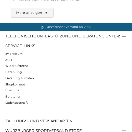
Ortovox
Ski Tour Long Socks W
42,00 €*
Details