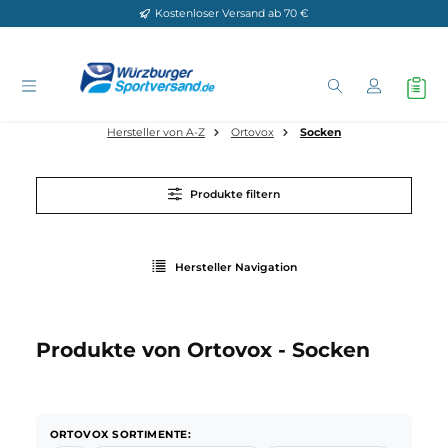
Kostenloser Versand ab 70 €
Zum Hauptinhalt springen
Hersteller von A-Z
Ortovox
Socken
Produkte filtern
Hersteller Navigation
Produkte von Ortovox - Socken