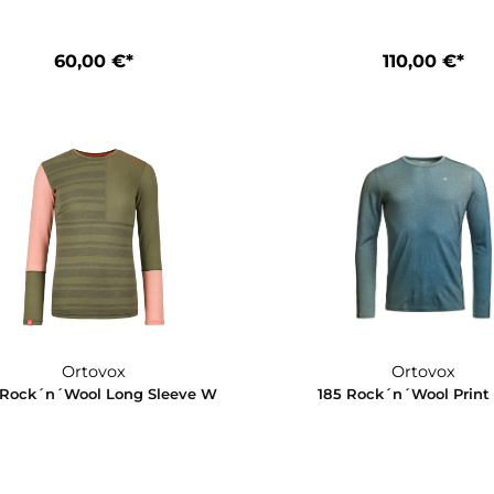
Ortovox
185 Rock´N´Wool Boxer M
185 Rock´n
60,00 €*
1