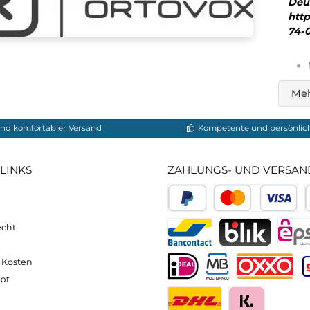
Ortovox
185 Rock´n´Wool Zip Neck M
185 Rock´
130,00 €*
1