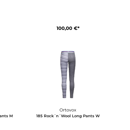
Ortovox
Ortovox
Wool Long Sleeve M
185 Rock`N`Wool Short Sle
20,00 €*
100,00 €*