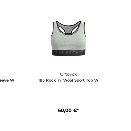
Ortovox
Ortovox
n´Wool Print SP W
185 Rock´n´Wool Short Pan
10,00 €*
100,00 €*