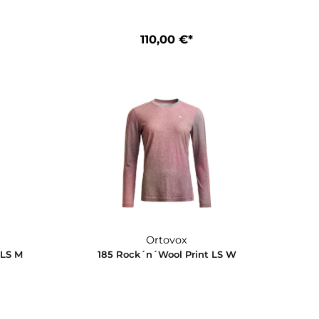
Ortovox
Ortovox
´Wool Long Pants M
185 Rock´n´Wool Long Pan
10,00 €*
110,00 €*