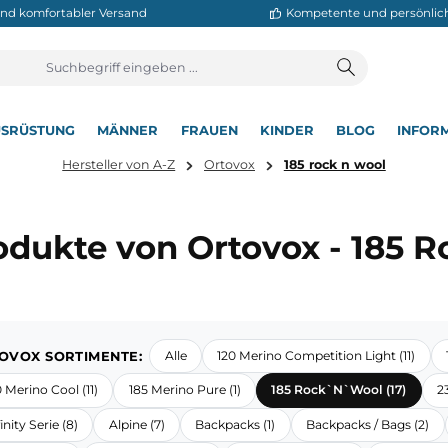
neller und komfortabler Versand
Kompetente
T
AUSRÜSTUNG
MÄNNER
FRAUEN
KINDER
BL
▾
▾
▾
▾
▾
Hersteller von A-Z
Ortovox
185 rock n
Produkte von Ortovox -
ORTOVOX SORTIMENTE:
Alle
120 Merino Competition 
150 Merino Cool (11)
185 Merino Pure (1)
185 Rock`N`W