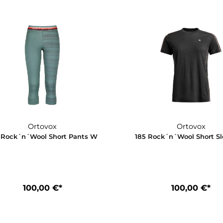
Ortovox
185 Rock´n´Wool Print SB M
185 Rock´
110,00 €*
1