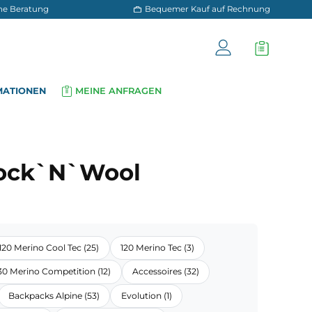
 und persönliche Beratung
Bequemer Kauf a
OG
INFORMATIONEN
MEINE ANFRAGEN
▾
▾
 wool
 185 Rock`N`Wool
Light (11)
120 Merino Cool Tec (25)
120 Merino Tec (3)
ool (17)
230 Merino Competition (12)
Accessoires (32)