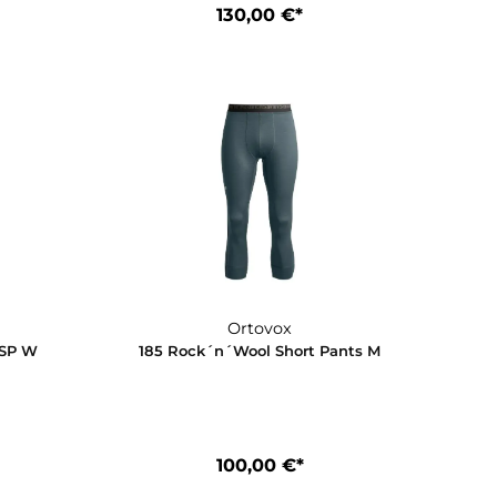
Ortovox
Ortovox
n´Wool Print LS M
185 Rock´n´Wool Print L
30,00 €*
130,00 €*