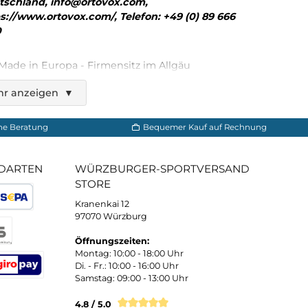
Ortovox
n´Wool Zip Neck W
30,00 €*
Ortovox, Rotwandweg 3a, D-82024 Taufkirche
Deutschland, info@ortovox.com,
https://www.ortovox.com/, Telefon: +49 (0) 89
74-0