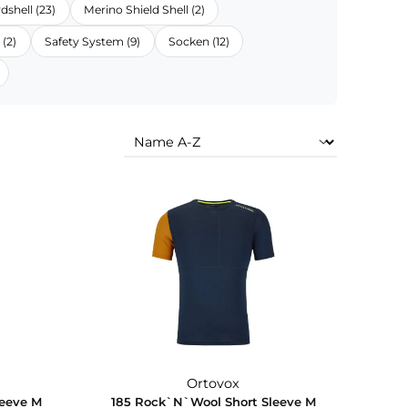
s / Bags (2)
Backpacks Alpine (53)
Evolution (1)
Merino Hardshell (23)
Merino Shield Shell (2)
h Coast Family (2)
Safety System (9)
Socken (12)
ingi Family (3)