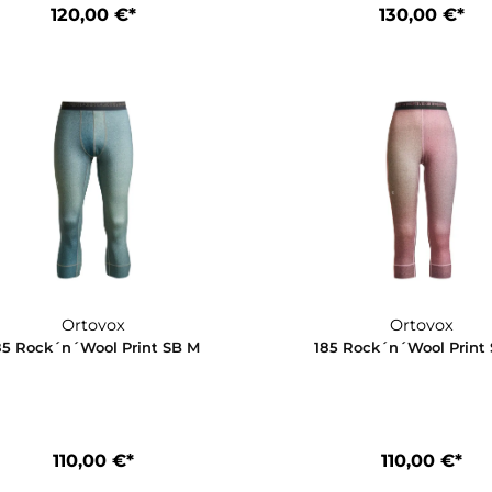
Ortovox
185 Rock´n´Wool Long Sleeve W
185 Rock´
120,00 €*
1