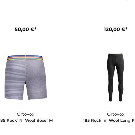
Ortovox
185 Rock`N`Wool Hot Pants W
185 Rock`n`
50,00 €*
1