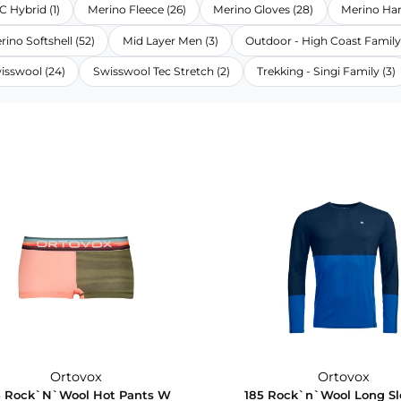
Affinity Serie (8)
Alpine (7)
Backpacks (1)
Backpack
LPC Hybrid (1)
Merino Fleece (26)
Merino Gloves (28)
Merino Softshell (52)
Mid Layer Men (3)
Outdoor - Hig
Swisswool (24)
Swisswool Tec Stretch (2)
Trekking - S