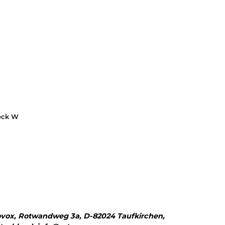
Ortovox
Ortovox
Wool Short Sleeve W
185 Rock´n´Wool Sport T
00,00 €*
60,00 €*