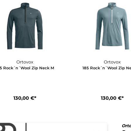
Ortovox
185 Rock´n´Wool Short Pants W
185 Rock´n´
100,00 €*
1