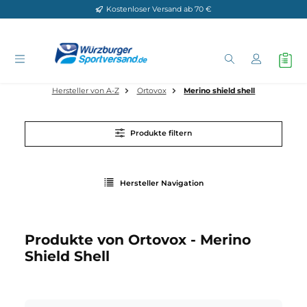
Kostenloser Versand ab 70 €
Zum Hauptinhalt springen
Hersteller von A-Z
Ortovox
Merino shield shell
Produkte filtern
Hersteller Navigation
Produkte von Ortovox - Merino
Shield Shell