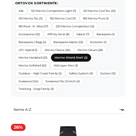
ORTOVOX SORTIMENTE:
Alle
120 Merino Competition Light (11)
120 Merino Cool Tec (25)
120 Merino Tec (3)
150 Merino Cool (11)
185 Merino Pure (1)
185 Rock`N`Wool (17)
230 Merino Competition (12)
Accessoires (32)
Affinity Serie (8)
Alpine (7)
Backpacks (1)
Backpacks / Bags (2)
Backpacks Alpine (53)
Evolution (1)
LPC Hybrid (1)
Merino Fleece (26)
Merino Gloves (28)
Merino Hardshell (23)
Merino Shield Shell (2)
Merino Softshell (52)
Mid Layer Men (3)
Outdoor - High Coast Family (2)
Safety System (9)
Socken (12)
Swisswool (24)
Swisswool Tec Stretch (2)
Trekking - Singi Family (3)