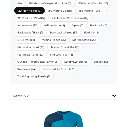
ORTOVOX SORTIMENTE:
Alle
120 Merino Competition Light (11)
120 Merino Cool Tec (25)
120 Merino Tec (3)
150 Merino Cool (11)
185 Merino Pure (1)
185 Rock`N`Wool (17)
230 Merino Competition (12)
Accessoires (33)
Affinity Serie (8)
Alpine (7)
Backpacks (1)
Backpacks / Bags (2)
Backpacks Alpine (53)
Evolution (1)
LPC Hybrid (1)
Merino Fleece (26)
Merino Gloves (28)
Merino Hardshell (23)
Merino Shield Shell (2)
Merino Softshell (52)
Mid Layer Men (3)
Outdoor - High Coast Family (2)
Safety System (9)
Socken (12)
Swisswool (24)
Swisswool Tec Stretch (2)
Trekking - Singi Family (3)