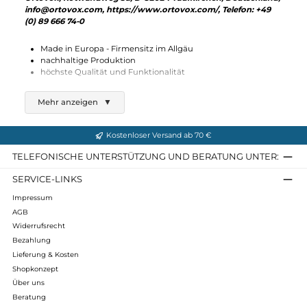
35,00 €*
Details
Ortovox, Rotwandweg 3a, D-82024 Taufkirchen, Deutschland
info@ortovox.com, https://www.ortovox.com/, Telefon: +49
(0) 89 666 74-0
Made in Europa - Firmensitz im Allgäu
nachhaltige Produktion
höchste Qualität und Funktionalität
Ortovox - Sicherheit und Funktionalität
Mehr anzeigen
▼
für Bergsportler!