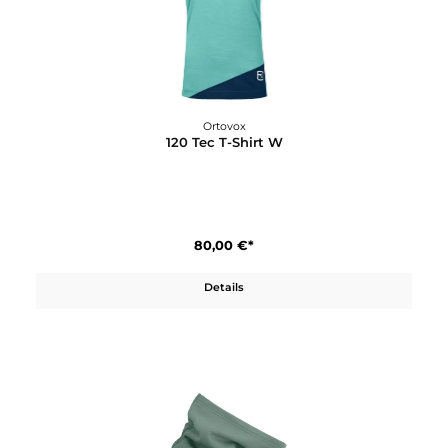
Ortovox
120 Tec T-Shirt W
80,00 €*