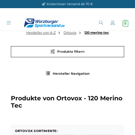
Kostenloser Versand ab 70 €
Zum Hauptinhalt springen
Hersteller von A-Z
Ortovox
120 merino tec
Produkte filtern
Hersteller Navigation
Produkte von Ortovox - 120 Merin
Tec