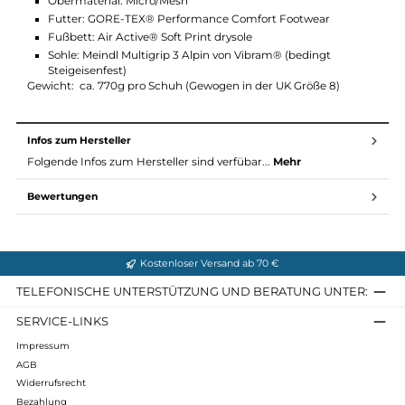
Funktionen Jorasse GTX:
DiGAfix diagonale Fixierung
wasserdichtes Gore-Tex Futter
Vibram Multigrif 3 Alpin
bedingt Steigeisenfest, für halbautomatische Steigeisen
Material Jorasse GTX:
Obermaterial: Micro/Mesh
Futter: GORE-TEX® Performance Comfort Footwear
Fußbett: Air Active® Soft Print drysole
Sohle: Meindl Multigrip 3 Alpin von Vibram® (bedingt
Steigeisenfest)
Gewicht: ca. 770g pro Schuh (Gewogen in der UK Größe 8)
Infos zum Hersteller
Folgende Infos zum Hersteller sind verfübar...
Mehr
Bewertungen