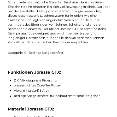
Halt. Das Obermaterial besteht aus Micro und Mesh und verlei
dem Jorasse GTX ein schönes technisches Aussehen. Gleichzei
spart das leichte Material viel Gewicht ein, sodass der Meindl-
Schuh mit nur 770g besonders angenehm am Fuß liegt. Über 
DiGAfix diagonale Fixierung lässt er sich schnell und präzise au
Ihren Fuß einstellen. Ein zusätzlicher Polstereinsatz hinter der
Zunge wird mit Klett befestigt und verhindert unangenehme
Druckstellen und beugt dem Wundscheuern vor. Der hohe
Schaft verleiht zusätzliche Stabilität, lässt aber dank des tiefen
Einschnittes im hinteren Bereich viel Bewegungsfreiheit. Darü
hat der Hersteller die Ergonomic-fit-Technologie verwendet,
dieses geschlossene Laschensystem funktioniert wie eine
Gamasche und legt sich angenehm Weich an Ihr Bein und
verhindert das Eindringen von Schnee, Schotter und anderen
nervenden Kleinkram. Der Meindl Jorasse GTX ist somit besten
für Alpinausflüge geeignet und wird Ihnen ein treuer und
langlebiger Partner sein, auf den Sie sich voll verlassen können.
Vom Verband der deutschen Bergführer empfohlen.
Kategorie: C (Bedingt Steigeisenfest)