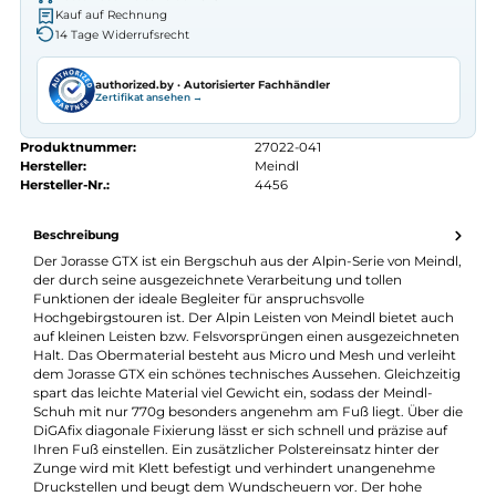
Autorisierter
Meindl
Fachhändler
Seit 2008 Fachgeschäft in Würzburg
Kostenlose telefonische Beratung
Kostenloser Versand ab 70 €
Kauf auf Rechnung
14 Tage Widerrufsrecht
authorized.by · Autorisierter Fachhändler
Zertifikat ansehen →
Produktnummer:
27022-041
Hersteller:
Meindl
Hersteller-Nr.:
4456
Beschreibung
Der Jorasse GTX ist ein Bergschuh aus der Alpin-Serie von Mein
der durch seine ausgezeichnete Verarbeitung und tollen
Funktionen der ideale Begleiter für anspruchsvolle
Hochgebirgstouren ist. Der Alpin Leisten von Meindl bietet au
auf kleinen Leisten bzw. Felsvorsprüngen einen ausgezeichnet