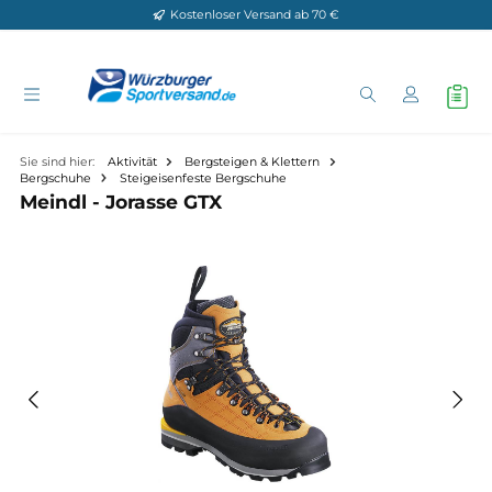
Kostenloser Versand ab 70 €
Zum Hauptinhalt springen
Sie sind hier:
Aktivität
Bergsteigen & Klettern
Bergschuhe
Steigeisenfeste Bergschuhe
Meindl - Jorasse GTX
Bildergalerie überspringen