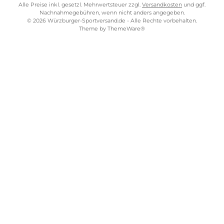
Pfade kämpfen - unsere steigeisenfesten Wanderschuhe
bieten Ihnen die erforderliche Unterstützung und Griffigkeit,
um Ihre Outdoor-Abenteuer sicher zu meistern. Erleben Sie
unvergleichlichen Komfort
und
Schutz, während Sie die
atemberaubende Schönheit
alpiner Landschaften entdecken.
Als Beispiele sind der
Himalaya MFS
von Meindl,
Makra Pro GT
von Hanwag oder der
Mountain Trainer Lite Mid GTX
von
Salewa zu nennen.
Entdecken Sie jetzt unser Sortiment an steigeisenfesten
Wanderschuhen und machen Sie sich bereit für unvergesslich
Bergabenteuer.
Kostenloser Versand ab 70 €
TELEFONISCHE UNTERSTÜTZUNG UND BERATUNG UNTER
SERVICE-LINKS
Impressum
AGB