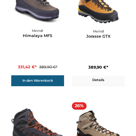
450,00 €*
339,92 €*
399,90 €*
Details
In den Warenkorb
15%
Meindl
Meindl
Himalaya MFS
Jorasse GTX