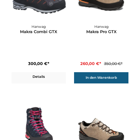
331,42 €*
389,90 €*
389,90 €*
Details
In den Warenkorb
26%
Hanwag
Hanwag