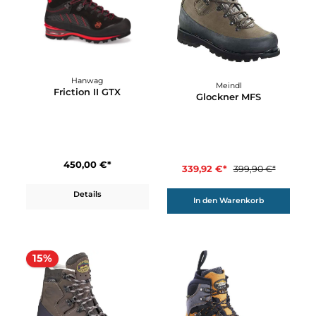
420,00 €*
Details
Details
15%
Hanwag
Meindl
Friction II GTX
Glockner MFS