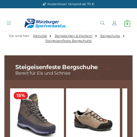
Kostenloser Versand ab 70 €
Zum Hauptinhalt springen
Sie sind hier:
Aktivität
Bergsteigen & Klettern
Bergschuhe
Steigeisenfeste Bergschuhe
Steigeisenfeste Bergschuhe
Bereit für Eis und Schnee
15%