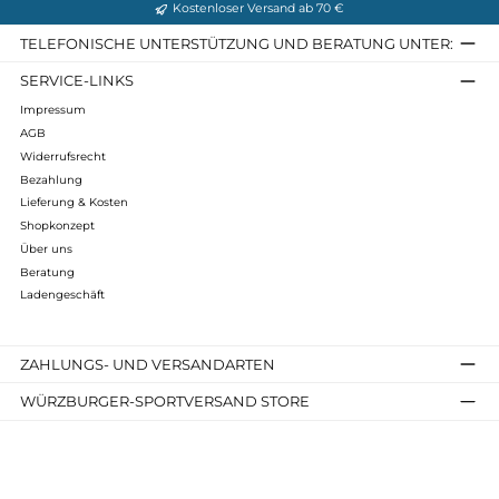
Entdecken Sie unübertroffene Stabilität
mit unseren steigeisenfesten
Wanderschuhen
Für Wanderungen in alpinem Gelände und auf
anspruchsvollen Gletschertouren
benötigen Sie Schuhe, die
Ihnen sicheren Halt und absolute Stabilität bieten. Unsere
steigeisenfesten Wanderschuhe
sind speziell dafür konzipiert,
Ihnen in den rauesten Umgebungen ein Höchstmaß an
Sicherheit zu gewährleisten.
Entwickelt von
renommierten Marken wie Meindl, Hanwag
und anderen führenden Herstellern
, kombinieren unsere
steigeisenfesten Wanderschuhe herausragende Qualität mit
innovativer Technologie. Dank ihrer
robusten Konstruktion
und der Möglichkeit
,
Steigeisen
sicher zu befestigen, können
Sie sich auf jedem Gelände mit vollem Vertrauen fortbewegen.
Egal, ob Sie steile Hänge erklimmen oder sich durch vereiste