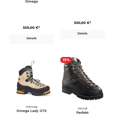
Hanwag
Salewa
Makra Trek SF Extra Lady
Mountain Trainer Lite
GTX
Mid GTX
310,00 €*
200,00 €*
Details
Details