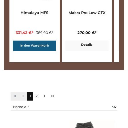
Himalaya MFS
Makra Pro Low GTX
331,42 €*
270,00 €*
389,90 €*
Details
In den Warenkorb
Seite
Seite
1
2